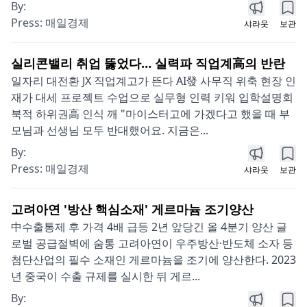
By:
Press:
매일경제
샤라웃
보관
실리콘밸리 취업 뚫었다… 실력파 직업계高의 반란
일자리 대전환 JX 직업계고가 뜬다 AI發 사무직 위축 현장 인
재가 대세 프로젝트 수업으로 실무형 인력 키워 입학설명회
북적 하위권高 인식 깨 "마이스터고에 가겠다고 했을 때 부
모님과 선생님 모두 반대했어요. 지금은...
By:
Press:
매일경제
샤라웃
보관
고려아연 '방산 핵심소재' 게르마늄 조기양산
中수출통제 후 가격 4배 급등 2년 앞당긴 올 4분기 양산 글
로벌 공급절벽에 숨통 고려아연이 우주방산·반도체 소자 등
첨단산업의 필수 소재인 게르마늄을 조기에 양산한다. 2023
년 중국이 수출 규제를 실시한 뒤 게르...
By: