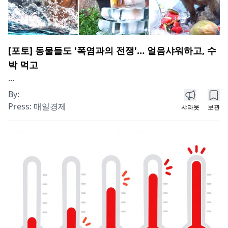
[포토] 동물들도 '폭염과의 전쟁'… 얼음샤워하고, 수
박 먹고
...
By:
Press:
매일경제
샤라웃
보관