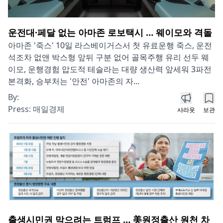
운전대·페달 없는 아마존 로보택시 … 웨이모와 격돌
아마존 '죽스' 10일 라스베이거스서 첫 유료운행 죽스, 운전
석조차 없앤 박스형 앞뒤 구분 없어 골목주행 유리 선두 웨
이모, 운행경험 압도적 테슬라는 대량 생산력 앞세워 3파전
본격화, 승부처는 '안전' 아마존의 자...
By:
Press:
매일경제
샤라웃
보관
출생시민권 막으려는 트럼프 … 美원정출산 원천 차