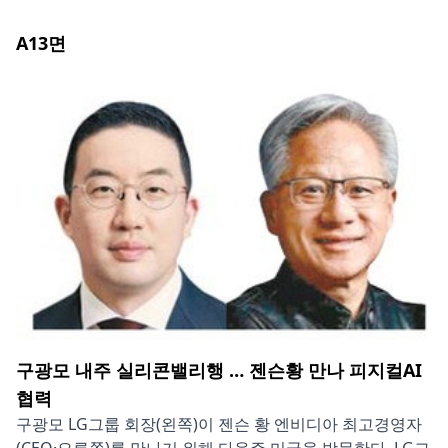
A13
면
구광모 내주 실리콘밸리행 … 젠슨황 만나 피지컬AI
협력
구광모 LG그룹 회장(왼쪽)이 젠슨 황 엔비디아 최고경영자
(CEO·오른쪽)를 만나기 위해 다음주 미국을 방문한다. LG그