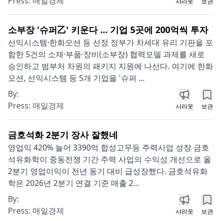
Press:
매일경제
샤라웃
보관
소부장 '슈퍼乙' 키운다 … 기업 5곳에 200억씩 투자
선익시스템·한화오션 등 선정 정부가 차세대 유리 기판을 포
함한 5건의 소재·부품·장비(소부장) 협력모델 과제를 새로
승인하고 범부처 차원의 패키지 지원에 나선다. 여기에 한화
오션, 선익시스템 등 5개 기업을 '슈퍼 ...
By:
Press:
매일경제
샤라웃
보관
금호석화 2분기 장사 잘했네
영업익 420% 늘어 3390억 합성고무등 주력사업 성장 금호
석유화학이 중동전쟁 기간 주력 사업의 수익성 개선으로 올
2분기 영업이익이 전년 동기 대비 급성장했다. 금호석유화
학은 2026년 2분기 연결 기준 매출 2...
By:
Press:
매일경제
샤라웃
보관