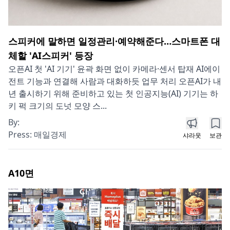
스피커에 말하면 일정관리·예약해준다…스마트폰 대
체할 'AI스피커' 등장
오픈AI 첫 'AI 기기' 윤곽 화면 없이 카메라·센서 탑재 AI에이
전트 기능과 연결해 사람과 대화하듯 업무 처리 오픈AI가 내
년 출시하기 위해 준비하고 있는 첫 인공지능(AI) 기기는 하
키 퍽 크기의 도넛 모양 스...
By:
Press:
매일경제
샤라웃
보관
A10
면