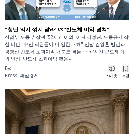
"청년 의지 꺾지 말라"vs"반도체 이익 넘쳐"
산업부·노동부 장관 '52시간 예외' 이견 김정관, 노동규제 작
심 비판 "中선 직원들이 더 일한다 해" 전날 김영훈 발언과
평행선 반도체 초과이익 배분도 격돌 주 52시간 근로제 예
외 인정, 반도체 초과이익 활용처 ...
By:
Press:
매일경제
샤라웃
보관