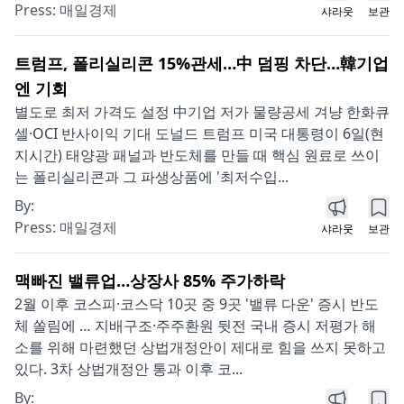
Press:
매일경제
샤라웃
보관
트럼프, 폴리실리콘 15%관세…中 덤핑 차단…韓기업
엔 기회
별도로 최저 가격도 설정 中기업 저가 물량공세 겨냥 한화큐
셀·OCI 반사이익 기대 도널드 트럼프 미국 대통령이 6일(현
지시간) 태양광 패널과 반도체를 만들 때 핵심 원료로 쓰이
는 폴리실리콘과 그 파생상품에 '최저수입...
By:
Press:
매일경제
샤라웃
보관
맥빠진 밸류업…상장사 85% 주가하락
2월 이후 코스피·코스닥 10곳 중 9곳 '밸류 다운' 증시 반도
체 쏠림에 … 지배구조·주주환원 뒷전 국내 증시 저평가 해
소를 위해 마련했던 상법개정안이 제대로 힘을 쓰지 못하고
있다. 3차 상법개정안 통과 이후 코...
By: