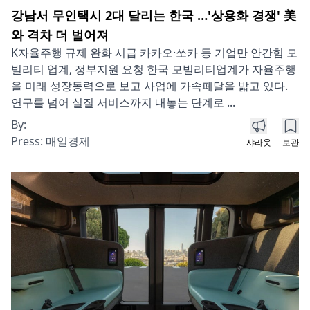
강남서 무인택시 2대 달리는 한국 …'상용화 경쟁' 美
와 격차 더 벌어져
K자율주행 규제 완화 시급 카카오·쏘카 등 기업만 안간힘 모
빌리티 업계, 정부지원 요청 한국 모빌리티업계가 자율주행
을 미래 성장동력으로 보고 사업에 가속페달을 밟고 있다.
연구를 넘어 실질 서비스까지 내놓는 단계로 ...
By:
Press:
매일경제
샤라웃
보관