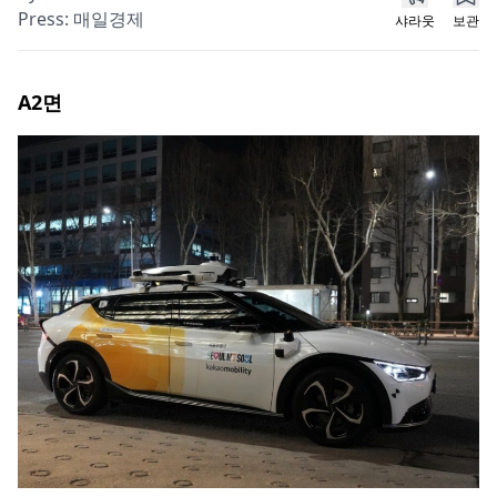
Press:
매일경제
샤라웃
보관
A2
면