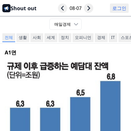
Shout out
08-07
로그인
매일경제
전체
생활
사회
세계
정치
오피니언
경제
IT
스포
A1
면