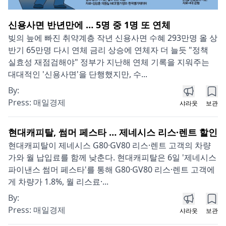
신용사면 반년만에 … 5명 중 1명 또 연체
빚의 늪에 빠진 취약계층 작년 신용사면 수혜 293만명 올 상
반기 65만명 다시 연체 금리 상승에 연체자 더 늘듯 "정책
실효성 재점검해야" 정부가 지난해 연체 기록을 지워주는
대대적인 '신용사면'을 단행했지만, 수...
By:
Press:
매일경제
샤라웃
보관
현대캐피탈, 썸머 페스타 … 제네시스 리스·렌트 할인
현대캐피탈이 제네시스 G80·GV80 리스·렌트 고객의 차량
가와 월 납입료를 함께 낮춘다. 현대캐피탈은 6일 '제네시스
파이낸스 썸머 페스타'를 통해 G80·GV80 리스·렌트 고객에
게 차량가 1.8%, 월 리스료·...
By:
Press:
매일경제
샤라웃
보관