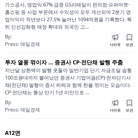
가스공사, 영업익 67% 급증 GS리테일이 편의점·슈퍼마켓·
홈쇼핑 등 사업 부문에서 수익성이 모두 개선되며 2분기 영
업이익이 작년보다 27.5% 늘어난 1094억원을 기록했다. 특
히 신선강화형 매장 확대와 외국인 고...
By:
Press:
매일경제
샤라웃
보관
투자 열풍 꺾이자 … 증권사 CP·전단채 발행 주춤
지난달 상환액이 발행 웃돌아 일반기업 단기 자금조달 숨통
100조원대까지 불어났던 증권사 기업어음(CP)·전자단기사
채(전단채) 발행이 증시 하락과 함께 한풀 꺾이는 모습이다.
CP·전단채는 통상 만기 1년 미만으로 ...
By:
Press:
매일경제
샤라웃
보관
A12
면