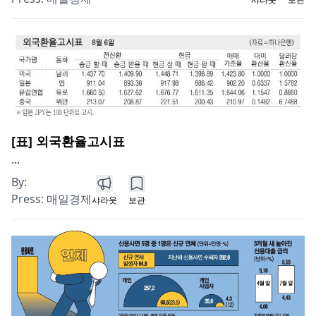
[표] 외국환율고시표
...
By:
Press:
매일경제
샤라웃
보관