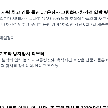
 사람 치고 건물 돌진 …"운전자 고령화·배차간격 압박 탓
각지대 시내버스 … 사고 4년새 56% 늘어 조작실수·車결함 사고 
"배차간격 맞추려 무리한 운행 많아" 하소연 지난 6월 7일 세종특별
매일경제
 오조작 방지장치 의무화"
 분석해 인력 늘리고 교통량 맞춰 휴식시간 보장을 전문가들은
력 검사를 강화해야 한다고 조언했...
이미 '토큰 이코노미' 시작…美 국채·주식 등 333억달러 굴