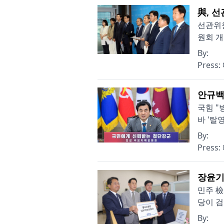
與, 
선관위원
원회 개
By:
Press:
안규백
국힘 "
바 '탈
By:
Press:
장윤기
민주 檢
당이 검
By: