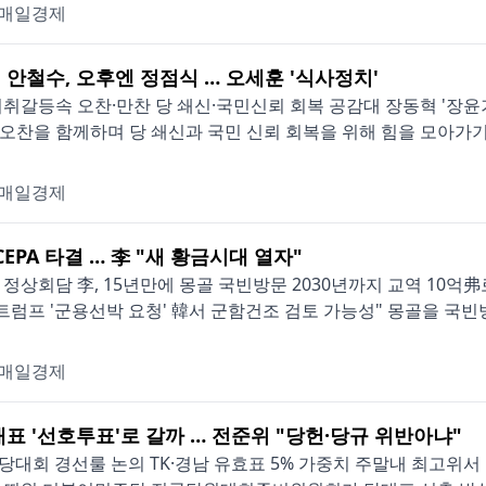
매일경제
 안철수, 오후엔 정점식 … 오세훈 '식사정치'
거취갈등속 오찬·만찬 당 쇄신·국민신뢰 회복 공감대 장동혁 '장
오찬을 함께하며 당 쇄신과 국민 신뢰 회복을 위해 힘을 모아가기로 
매일경제
CEPA 타결 … 李 "새 황금시대 열자"
 정상회담 李, 15년만에 몽골 국빈방문 2030년까지 교역 10억
"트럼프 '군용선박 요청' 韓서 군함건조 검토 가능성" 몽골을 국빈방
매일경제
대표 '선호투표'로 갈까 … 전준위 "당헌·당규 위반아냐"
 전당대회 경선룰 논의 TK·경남 유효표 5% 가중치 주말내 최고