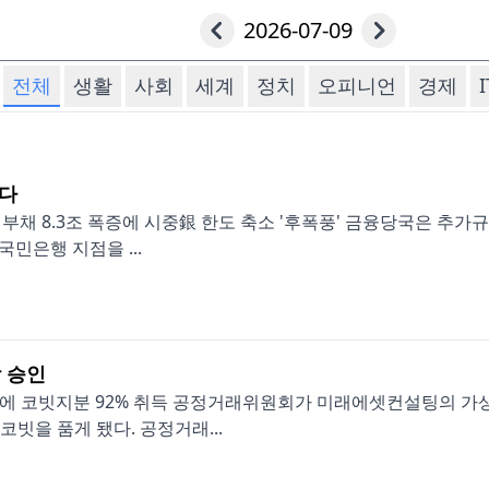
2026-07-09
전체
생활
사회
세계
정치
오피니언
경제
I
는다
계부채 8.3조 폭증에 시중銀 한도 축소 '후폭풍' 금융당국은 추가
국민은행 지점을 ...
 승인
34억에 코빗지분 92% 취득 공정거래위원회가 미래에셋컨설팅의 
빗을 품게 됐다. 공정거래...