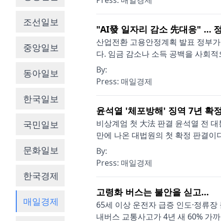
Press:
매일경제
조선일보
"AI發 일자리 감소 先대응" … 
산업전환 고용안정계획 발표 정부가 
중앙일보
다. 임금 감소나 소득 공백을 사회적
By:
동아일보
Press:
매일경제
한국일보
윤석열 '체포방해' 징역 7년 확
비상계엄 첫 大法 판결 윤석열 전 대
국민일보
만에 나온 대법원의 첫 확정 판결이다.
문화일보
By:
Press:
매일경제
한국경제
고령화 버스는 불안을 싣고…
매일경제
65세 이상 운전자 급증 인도·정류장
내버스 교통사고가 4년 새 60% 가까