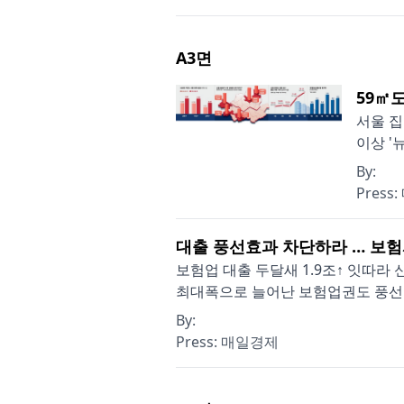
A3
면
59㎡
서울 집
이상 '
By:
Press:
대출 풍선효과 차단하라 … 보
보험업 대출 두달새 1.9조↑ 잇따
최대폭으로 늘어난 보험업권도 풍선효
By:
Press:
매일경제