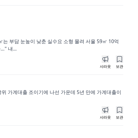
㎡는 부담 눈높이 낮춘 실수요 소형 몰려 서울 59㎡ 10억
 내...
샤라웃
보관
방위 가계대출 조이기에 나선 가운데 5년 만에 가계대출이
샤라웃
보관