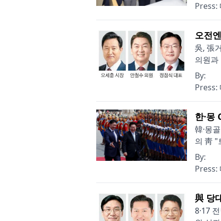
Press:
오전엔
吳, 張
의원과 
By:
Press:
한·몽 
韓·몽골
의 靑 
By:
Press:
與 당
8·17