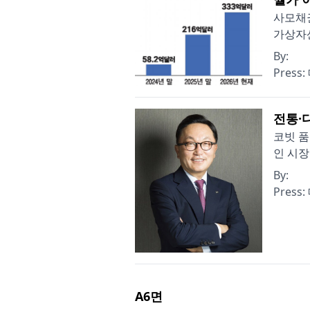
사모채권
가상자산
By:
Press:
전통·
코빗 품
인 시장
By:
Press:
A6
면