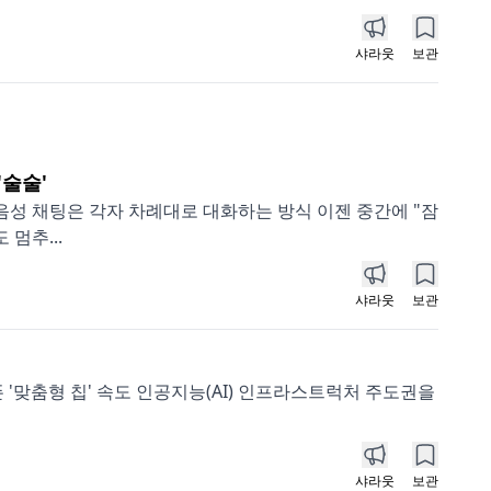
샤라웃
보관
'술술'
I 음성 채팅은 각자 차례대로 대화하는 방식 이젠 중간에 "잠
멈추...
샤라웃
보관
 '맞춤형 칩' 속도 인공지능(AI) 인프라스트럭처 주도권을
샤라웃
보관