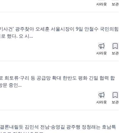
샤라웃
보관
윤기사건' 광주찾아 오세훈 서울시장이 9일 안철수 국민의힘
했다. 오 시...
샤라웃
보관
弗로 희토류·구리 등 공급망 확대 한반도 평화 긴밀 협력 합
문 중인...
샤라웃
보관
위서 결론내릴듯 김민석 전남·송영길 광주행 정청래는 호남특