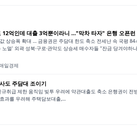
도 12억인데 대출 3억뿐이라니 …"막차 타자" 은행 오픈런
값 상승폭 확대 … 금융권은 주담대 한도 축소 전세난 속 국평 84
뉴 노멀' 외곽 성북·구로·관악도 상승세 매수자들 "잔금 당겨야하나…"
매일경제
험사도 주담대 조이기
라 신규취급 제한 움직임 빚투 우려에 약관대출도 축소 은행권이 전
과를 우려해 주택담보대출,...