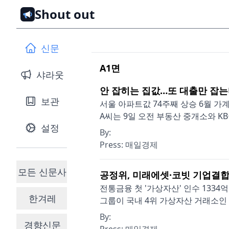
Shout out
신문
A1
면
샤라웃
안 잡히는 집값…또 대출만 잡
보관
서울 아파트값 74주째 상승 6월 가
A씨는 9일 오전 부동산 중개소와 KB
설정
By:
Press:
매일경제
모든 신문사
공정위, 미래에셋·코빗 기업결합
전통금융 첫 '가상자산' 인수 13
한겨레
그룹이 국내 4위 가상자산 거래소인 코
By:
경향신문