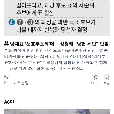
與 당대표 ‘선호투표제’에… 정청래 “당헌 위반” 반발
투표 방식이 친명·친청 쟁점으로 더불어민주당 전당대회준
비위원회(전준위)가 지난 7일 당대표 선거 방식을 ‘결선투
표’가 아닌 ‘선호투표’로 결정하자 정청래 전 대표와 친청계
는 하루 뒤인 8일 “당헌·당규는 결선투표 실...
By:
Press:
조선일보
샤라웃
보관
A6
면