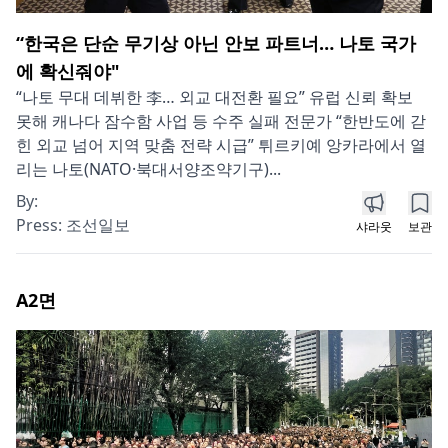
“한국은 단순 무기상 아닌 안보 파트너… 나토 국가
에 확신줘야"
“나토 무대 데뷔한 李… 외교 대전환 필요” 유럽 신뢰 확보
못해 캐나다 잠수함 사업 등 수주 실패 전문가 “한반도에 갇
힌 외교 넘어 지역 맞춤 전략 시급” 튀르키예 앙카라에서 열
리는 나토(NATO·북대서양조약기구)...
By:
Press:
조선일보
샤라웃
보관
A2
면