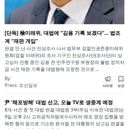
[단독] 檢미래위, 대법에 “김용 기록 보겠다”… 법조
계 “재판 개입”
판결 안 난 사건 진상조사 나서 법무부 검찰인권존중미래위
원회(검찰 미래위)의 조사 기구인 진상조사단(조사단)이 상
고심이 진행 중인 김용 전 민주연구원 부원장의 불법 정치자
금 사건 재판 기록을 대법원에 요청한 것으로 ...
By:
Press:
조선일보
샤라웃
보관
尹 ‘체포방해’ 대법 선고, 오늘 TV로 생중계 예정
8개 사건 중 첫 대법 판결 대법원 3부(주심 이숙연 대법관)는
9일 오후 2시 고위공직자범죄수사처의 체포 영장 집행을 방
해한 혐의 등으로 기소된 윤석열 전 대통령의 상고심 판결을