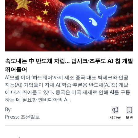
속도내는 中 반도체 자립… 딥시크·즈푸도 AI 칩 개발
뛰어들어
AI모델 이어 ‘하드웨어’까지 제조 중국 대표 빅테크와 인공
지능(AI) 기업들이 자체 AI 학습·추론용 반도체(AI 칩) 개발
에 대거 뛰어들고 있다. 중국은 미국 제재로 인해 AI를 구동
하는 데 필요한 엔비디아의 A...
By:
Press:
조선일보
샤라웃
보관