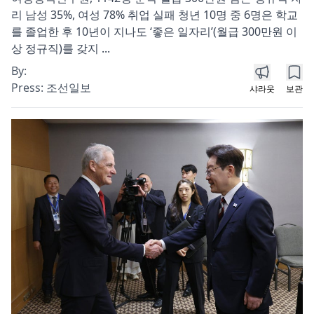
리 남성 35%, 여성 78% 취업 실패 청년 10명 중 6명은 학교
를 졸업한 후 10년이 지나도 ‘좋은 일자리’(월급 300만원 이
상 정규직)를 갖지 ...
By:
Press:
조선일보
샤라웃
보관