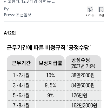
선고한다. 12·3 계엄 이후 윤 ...
By:
Press:
조선일보
샤라웃
보관
A12
면