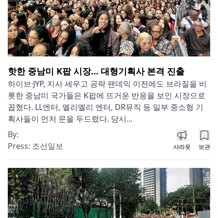
핫한 중남미 K팝 시장… 대형기획사 본격 진출
하이브·JYP, 지사 세우고 공략 팬데믹 이전에도 브라질을 비
롯한 중남미 국가들은 K팝에 뜨거운 반응을 보인 시장으로
꼽혔다. LL엔터, 엘리엘리 엔터, DR뮤직 등 일부 중소형 기
획사들이 먼저 문을 두드렸다. 당시...
By:
Press:
조선일보
샤라웃
보관