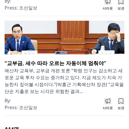
By:
Press:
조선일보
샤라웃
보관
“교부금, 세수 따라 오르는 자동이체 멈춰야”
예산처·교육부, 교부금 개편 토론 “학령 인구는 감소하고 새
로운 교육 투자 수요는 증가하고 있다. 지금 제도가 지속 가
능한지 짚어볼 시점이다.”(박홍근 기획예산처 장관) “교육을
단순 지출로 보는 시각은 위험한 결과...
By:
Press:
조선일보
샤라웃
보관
A14
면