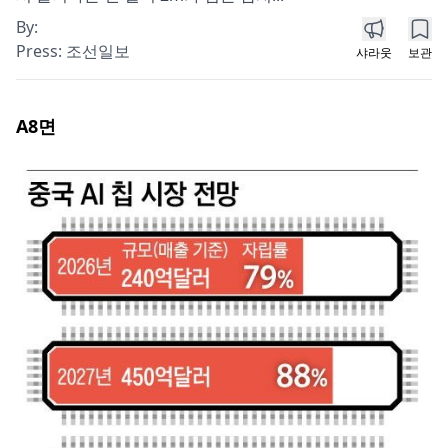
By:
Press:
조선일보
샤라웃
보관
A8
면