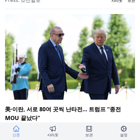
샤라웃
보관
美·이란, 서로 80여 곳씩 난타전… 트럼프 “종전
MOU 끝났다”
3주 만에 휴전 깨질 위기 최근 호르무즈 해협에서 상선이 잇
따라 공격을 받자 미국이 7일 “이란의 휴전 협정 위반”이라
신문
샤라웃
보관
설정