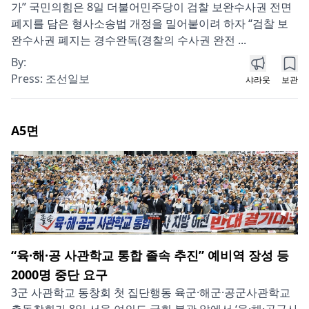
가” 국민의힘은 8일 더불어민주당이 검찰 보완수사권 전면
폐지를 담은 형사소송법 개정을 밀어붙이려 하자 “검찰 보
완수사권 폐지는 경수완독(경찰의 수사권 완전 ...
By:
Press:
조선일보
샤라웃
보관
A5
면
“육·해·공 사관학교 통합 졸속 추진” 예비역 장성 등
2000명 중단 요구
3군 사관학교 동창회 첫 집단행동 육군·해군·공군사관학교
총동창회가 8일 서울 여의도 국회 본관 앞에서 ‘육·해·공군사