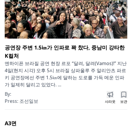
공연장 주변 1.5㎞가 인파로 꽉 찼다, 중남미 강타한
K컬처
엔하이픈 브라질 공연 현장 르포 “달려, 달려(Vamos)!” 지난
4일(현지 시각) 오후 5시 브라질 상파울루 주 알리안츠 파르
키 공연장에선 주변 1.5㎞에 달하는 도로를 가득 메운 인파
가 일제히 달리고 있었다. ...
By:
Press:
조선일보
샤라웃
보관
A3
면