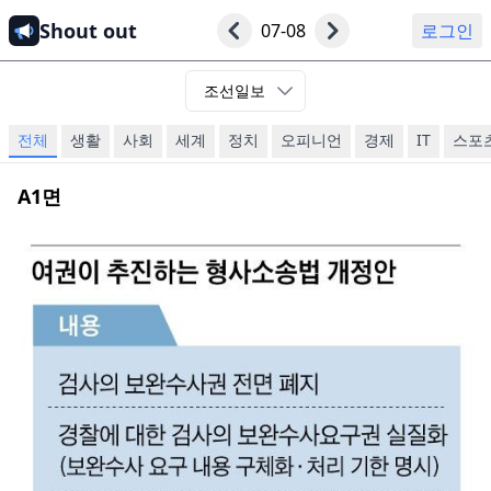
Shout out
07-08
로그인
조선일보
전체
생활
사회
세계
정치
오피니언
경제
IT
스포
A1
면