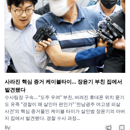
사라진 핵심 증거 케이블타이… 장윤기 부친 집에서
발견됐다
수사팀장 구속… “도주 우려” 부친, 버려진 휴대폰 위치 묻기
도 유족 “경찰이 왜 살인마 편인가” ‘전남광주 여고생 피살
사건’의 핵심 증거물인 케이블 타이가 살인범 장윤기의 아버
지 집에서 발견됐다. 경찰 수사 과정...
By: