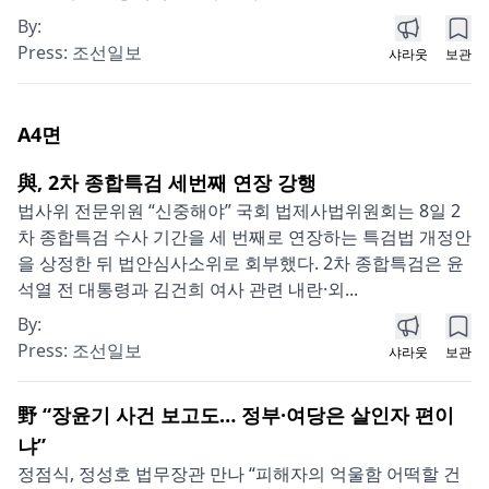
By:
Press:
조선일보
샤라웃
보관
A4
면
與, 2차 종합특검 세번째 연장 강행
법사위 전문위원 “신중해야” 국회 법제사법위원회는 8일 2
차 종합특검 수사 기간을 세 번째로 연장하는 특검법 개정안
을 상정한 뒤 법안심사소위로 회부했다. 2차 종합특검은 윤
석열 전 대통령과 김건희 여사 관련 내란·외...
By:
Press:
조선일보
샤라웃
보관
野 “장윤기 사건 보고도… 정부·여당은 살인자 편이
냐”
정점식, 정성호 법무장관 만나 “피해자의 억울함 어떡할 건