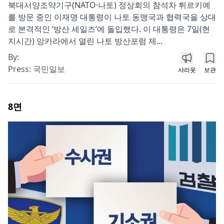
북대서양조약기구(NATO·나토) 정상회의 참석차 튀르키예
를 방문 중인 이재명 대통령이 나토 동맹국과 협력국을 상대
로 본격적인 ‘방산 세일즈’에 돌입했다. 이 대통령은 7일(현
지시간) 앙카라에서 열린 나토 방산포럼 제...
By:
Press:
국민일보
샤라웃
보관
8
면