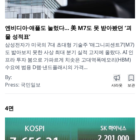
엔비디아·애플도 눌렀다… 美 M7도 못 받아봤던 ‘괴
물 성적표’
삼성전자가 미국의 7대 초대형 기술주 ‘매그니피센트7’(M7)
도 밟아보지 못한 사상 최대 분기 실적 고지에 올랐다. AI 인
프라 투자 붐으로 가파르게 치솟은 고대역폭메모리(HBM)
수요에 범용 D램·낸드플래시의 가격...
By:
Press:
국민일보
샤라웃
보관
4
면