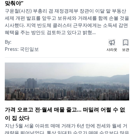
맞춰야”
구윤철(사진) 부총리 겸 재정경제부 장관이 이달 말 부동산
세제 개편 발표를 앞두고 보유세와 거래세를 함께 손볼 것을
시사했다. 지역 반도체 클러스터 근무자에게는 소득세 감면
혜택을 주는 방안도 검토하고 있다고 밝혔...
By:
Press:
국민일보
샤라웃
보관
가격 오르고 전·월세 매물 줄고… 떠밀려 어쩔 수 없
이 집 샀다
지난 5월 서울 아파트 매매 거래가 6년 만에 전세와 월세 거
래량을 뛰어넘었다. 통상 임대차 수요가 매매 수요보다 많은