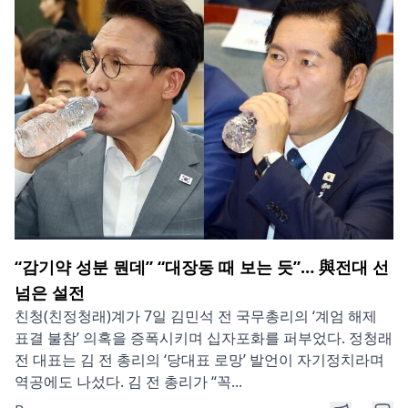
“감기약 성분 뭔데” “대장동 때 보는 듯”… 與전대 선
넘은 설전
친청(친정청래)계가 7일 김민석 전 국무총리의 ‘계엄 해제
표결 불참’ 의혹을 증폭시키며 십자포화를 퍼부었다. 정청래
전 대표는 김 전 총리의 ‘당대표 로망’ 발언이 자기정치라며
역공에도 나섰다. 김 전 총리가 “꼭...