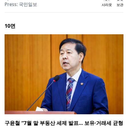
Press:
국민일보
샤라웃
보관
10
면
구윤철 “7월 말 부동산 세제 발표… 보유·거래세 균형