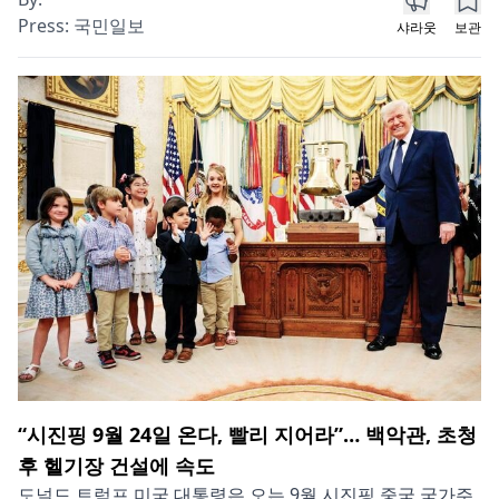
Press:
국민일보
샤라웃
보관
“시진핑 9월 24일 온다, 빨리 지어라”… 백악관, 초청
후 헬기장 건설에 속도
도널드 트럼프 미국 대통령은 오는 9월 시진핑 중국 국가주