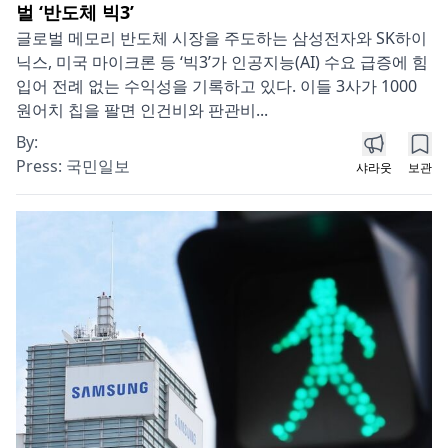
벌 ‘반도체 빅3’
글로벌 메모리 반도체 시장을 주도하는 삼성전자와 SK하이
닉스, 미국 마이크론 등 ‘빅3’가 인공지능(AI) 수요 급증에 힘
입어 전례 없는 수익성을 기록하고 있다. 이들 3사가 1000
원어치 칩을 팔면 인건비와 판관비...
By:
Press:
국민일보
샤라웃
보관