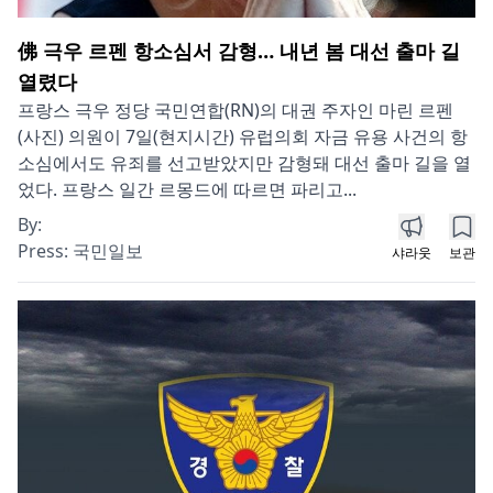
佛 극우 르펜 항소심서 감형… 내년 봄 대선 출마 길
열렸다
프랑스 극우 정당 국민연합(RN)의 대권 주자인 마린 르펜
(사진) 의원이 7일(현지시간) 유럽의회 자금 유용 사건의 항
소심에서도 유죄를 선고받았지만 감형돼 대선 출마 길을 열
었다. 프랑스 일간 르몽드에 따르면 파리고...
By:
Press:
국민일보
샤라웃
보관