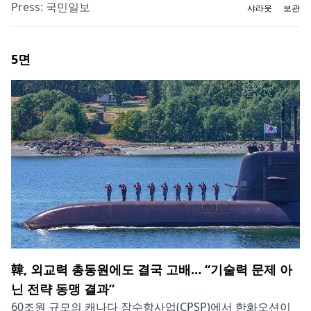
Press:
국민일보
샤라웃
보관
5
면
韓, 외교력 총동원에도 결국 고배… “기술력 문제 아
닌 전략 동맹 결과”
60조원 규모의 캐나다 잠수함사업(CPSP)에서 한화오션이