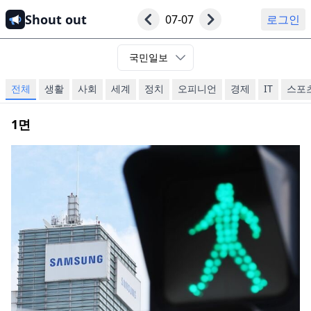
Shout out
07-07
로그인
국민일보
전체
생활
사회
세계
정치
오피니언
경제
IT
스포
1
면