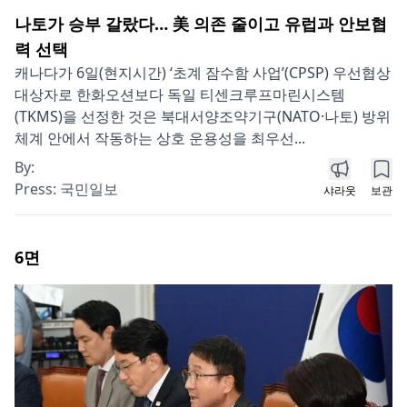
나토가 승부 갈랐다… 美 의존 줄이고 유럽과 안보협
력 선택
캐나다가 6일(현지시간) ‘초계 잠수함 사업’(CPSP) 우선협상
대상자로 한화오션보다 독일 티센크루프마린시스템
(TKMS)을 선정한 것은 북대서양조약기구(NATO·나토) 방위
체계 안에서 작동하는 상호 운용성을 최우선...
By:
Press:
국민일보
샤라웃
보관
6
면