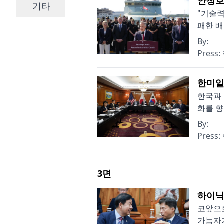
안창호
기타
"기술력
패한 배
By:
Press:
한미일
한국과 
화를 향
By:
Press:
3
면
하이닉스
코앞으로
가늠자가