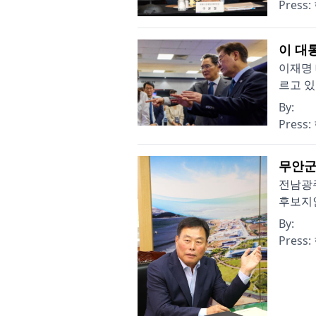
Press:
이 대
이재명 
르고 있
By:
Press:
무안군수
전남광주
후보지인
By:
Press: