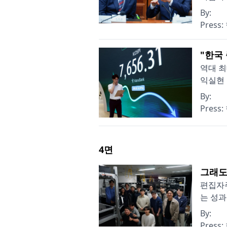
By:
Press:
"한국
역대 최
익실현 
By:
Press:
4
면
그래도
편집자주
는 성과
By:
Press: