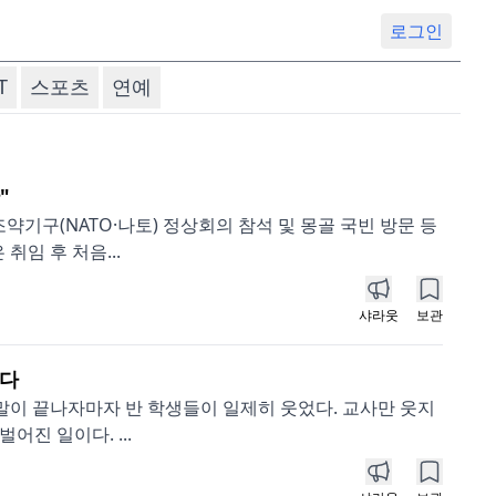
로그인
T
스포츠
연예
"
기구(NATO·나토) 정상회의 참석 및 몽골 국빈 방문 등
취임 후 처음...
샤라웃
보관
했다
말이 끝나자마자 반 학생들이 일제히 웃었다. 교사만 웃지
어진 일이다. ...