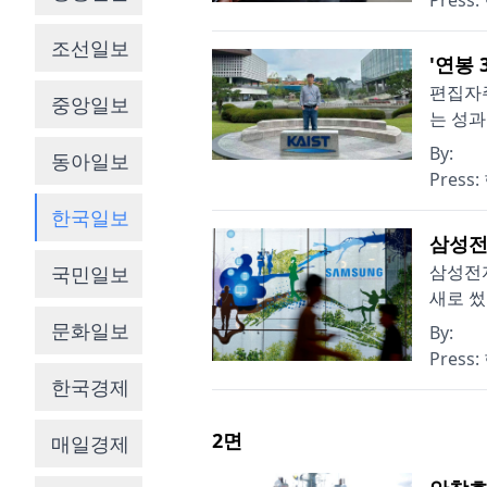
Press:
조선일보
'연봉 
편집자주
중앙일보
는 성과
By:
동아일보
Press:
한국일보
삼성전
삼성전자
국민일보
새로 썼
문화일보
By:
Press:
한국경제
2
면
매일경제