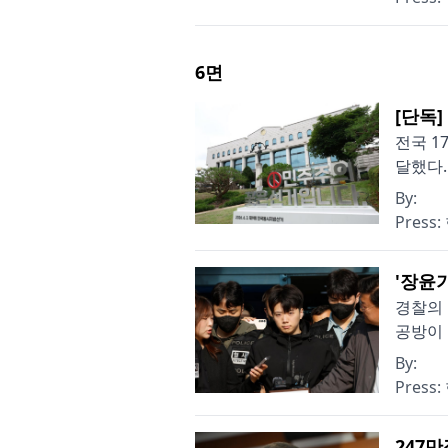
6
면
[단독
전국 1
달했다.
By:
Press:
'장윤
경찰의 
공방이 
By:
Press:
247