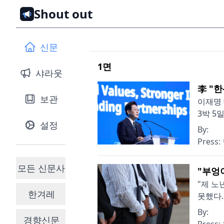
Shout out
신문
1
면
샤라웃
李 "한
보관
이재명 
3박 5
설정
By:
Press:
모든 신문사
"부엉
"제 노
한겨레
못했다.
By:
경향신문