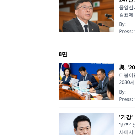
중앙선거
검표에 
By:
Press:
8
면
與, '
더불어민
2030
By:
Press:
'기강
'반짝'
사에서 