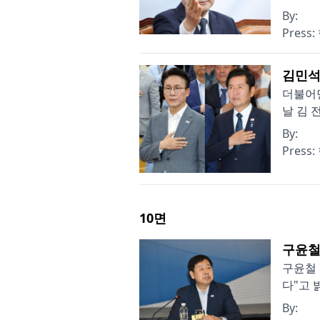
By:
Press:
김민석
더불어민
날 김 
By:
Press:
10
면
구윤철
구윤철 
다"고 
By: