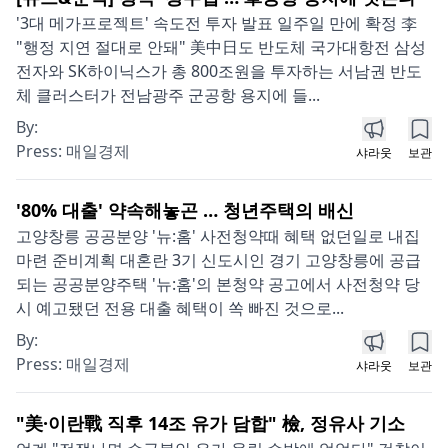
'3대 메가프로젝트' 속도전 투자 발표 일주일 만에 확정 李
"행정 지연 절대로 안돼" 美中日도 반도체 국가대항전 삼성
전자와 SK하이닉스가 총 800조원을 투자하는 서남권 반도
체 클러스터가 전남광주 군공항 용지에 들...
By:
Press:
매일경제
샤라웃
보관
'80% 대출' 약속해놓곤 … 청년주택의 배신
고양창릉 공공분양 '뉴:홈' 사전청약때 혜택 없던일로 내집
마련 준비계획 대혼란 3기 신도시인 경기 고양창릉에 공급
되는 공공분양주택 '뉴:홈'의 본청약 공고에서 사전청약 당
시 예고됐던 전용 대출 혜택이 쏙 빠진 것으로...
By:
Press:
매일경제
샤라웃
보관
"美·이란戰 직후 14조 유가 담합" 檢, 정유사 기소