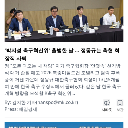
'박지성 축구혁신위' 출범한 날 … 정몽규는 축협 회
장직 사퇴
정 "모든 과오는 내 책임" 차기 축구협회장 '안갯속' 선거방
식 대거 손질 예고 2026 북중미월드컵 조별리그 탈락 후폭
풍이 거센 가운데 정몽규 대한축구협회 회장이 13년5개월
여 만에 한국 축구 수장직에서 물러났다. 같은 날 한국 축구
개혁 방향을 모색할 K축구 혁신위...
By:
김지한 기자(hanspo@mk.co.kr)
Press:
매일경제
샤라웃
보관