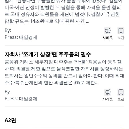
업계 "전쟁나면 수급불안 유가 올릴 수밖에 없었다" 검찰이
미국·이란 전쟁이 발발한 뒤 담합을 통해 가격을 올린 혐의
로 국내 정유사와 직원들을 재판에 넘겼다. 검찰이 추산한
담합 규모는 14조원대로 역대 관련 사건 ...
By:
Press:
매일경제
샤라웃
보관
자회사 '쪼개기 상장'땐 주주동의 필수
금융위·거래소 세부지침 대주주는 '3%룰' 적용받아 동의절
차 때 의결권 제한 앞으로 물적분할한 자회사를 상장하려는
모회사는 일반주주의 동의를 반드시 받아야 한다. 이때 최대
주주·특수관계인의 합산 의결권은 3%로 제한...
By:
Press:
매일경제
샤라웃
보관
A2
면