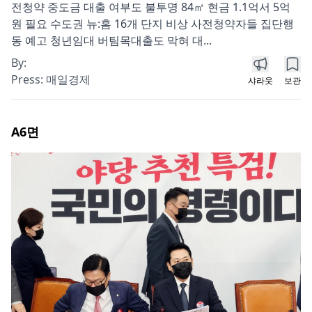
전청약 중도금 대출 여부도 불투명 84㎡ 현금 1.1억서 5억
원 필요 수도권 뉴:홈 16개 단지 비상 사전청약자들 집단행
동 예고 청년임대 버팀목대출도 막혀 대...
By:
Press:
매일경제
샤라웃
보관
A6
면