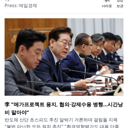
Press:
매일경제
샤라웃
보관
李 "메가프로젝트 용지, 협의·강제수용 병행…시간낭
비 말아야"
반도체 산단 초스피드 추진 알박기 거론하며 걸림돌 지목
"불법 아닌한 모든 절차 추진" "환경영향평가도 대폭 단축