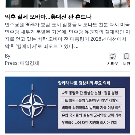
막후 실세 오바마…美대선 판 흔드나
민주당원 96%가 호감 표시 잠룡들 너도나도 친분 과시 미국
민주당 내부가 분열된 가운데, 민주당 유권자의 절대적인 지
지를 얻고 있는 버락 오바마 전 대통령이 2028년 대선에서
막후 '킹메이커'로 떠오르고 있다. ...
By:
Press:
매일경제
샤라웃
보관