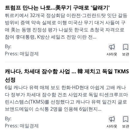
트럼프 만나는 나토…美무기 구매로 '달래기'
튀르키예서 32개국 정상회담 이란전·그린란드탓 잇단 갈등
방위비 증액 약속 실제로 이행 미국산 무기 대거 사들여 구
애 美는 동맹 진정성 평가 나설듯 한국도 초청국 자격으로
참여 李대통령, K방산 세일즈 전망 이란 전...
By:
Press:
매일경제
샤라웃
보관
캐나다, 차세대 잠수함 사업 … 韓 제치고 독일 TKMS
선정
6일 캐나다 유력 매체 보도 한화·HD현대 아쉽게 고배 캐나
다 정부가 차세대 잠수함 건조 사업자로 독일 티센크루프마
린시스템스(TKMS)를 선정했다고 캐나다 유력 일간지 글로
브앤드메일이 소식통 2명을 인용해 6일(현지...
By:
Press:
매일경제
샤라웃
보관