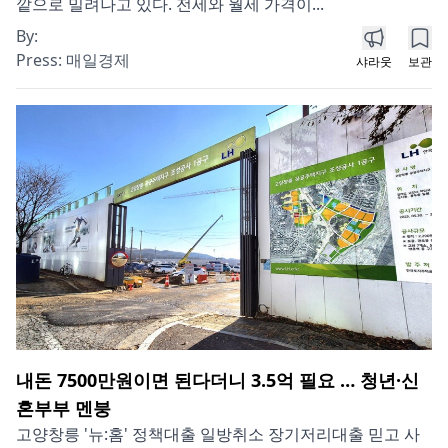
깥으로 밀려나고 있다. 전세와 월세 가격이...
By:
Press:
매일경제
샤라웃
보관
내돈 7500만원이면 된다더니 3.5억 필요 … 청년·신
혼부부 멘붕
고양창릉 '뉴:홈' 정책대출 일방취소 장기저리대출 믿고 사