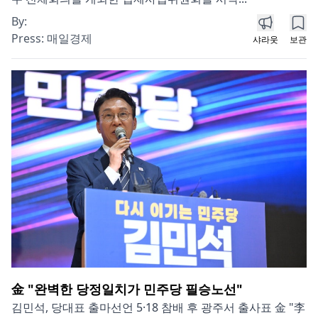
By:
Press:
매일경제
샤라웃
보관
金 "완벽한 당정일치가 민주당 필승노선"
김민석, 당대표 출마선언 5·18 참배 후 광주서 출사표 金 "李