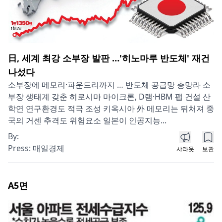
日, 세계 최강 소부장 발판 …'히노마루 반도체' 재건
나섰다
소부장에 메모리·파운드리까지 … 반도체 공급망 총망라 소
부장 생태계 갖춘 히로시마 마이크론, D램·HBM 팹 건설 산
학연 연구환경도 적극 조성 키옥시아 外 메모리는 뒤처져 중
국의 거센 추격도 위험요소 일본이 인공지능...
By:
Press:
매일경제
샤라웃
보관
A5
면