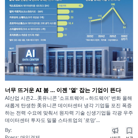
너무 뜨거운 AI 붐 … 이젠 '열' 잡는 기업이 뜬다
AI산업 시즌2…美유니콘 '소프트웨어→하드웨어' 변화 올해
새롭게 탄생한 美유니콘 데이터센터 냉각 기업들 포진 폭증
하는 전력 수요에 맞춰서 원자력 기술 신생기업들 각광 우주
데이터센터 투자도 밀물 스타트업의 '로망'...
By:
Press:
매일경제
샤라웃
보관