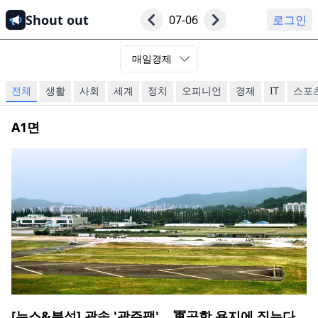
Shout out
07-06
로그인
매일경제
전체
생활
사회
세계
정치
오피니언
경제
IT
스포
A1
면
[뉴스&분석] 광속 '광주팹'… 軍공항 용지에 짓는다