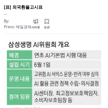
[표] 외국환율고시표
...
By:
Press:
매일경제
샤라웃
보관