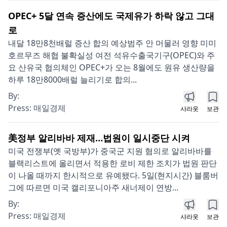
OPEC+ 5달 연속 증산에도 국제유가 하락 않고 그대
로
내달 18만8천배럴 증산 합의 예상범주 안 머물러 영향 미미
호르무즈 해협 불확실성 여전 석유수출국기구(OPEC)와 주
요 산유국 협의체인 OPEC+가 오는 8월에도 원유 생산량을
하루 18만8000배럴 늘리기로 합의...
By:
Press:
매일경제
샤라웃
보관
美정부 알리바바 제재…법원이 일시중단 시켜
미국 전쟁부(옛 국방부)가 중국군 지원 혐의로 알리바바를
블랙리스트에 올리면서 적용한 로비 제한 조치가 법원 판단
이 나올 때까지 한시적으로 유예됐다. 5일(현지시간) 블룸버
그에 따르면 미국 캘리포니아주 새너제이 연방...
By:
Press:
매일경제
샤라웃
보관