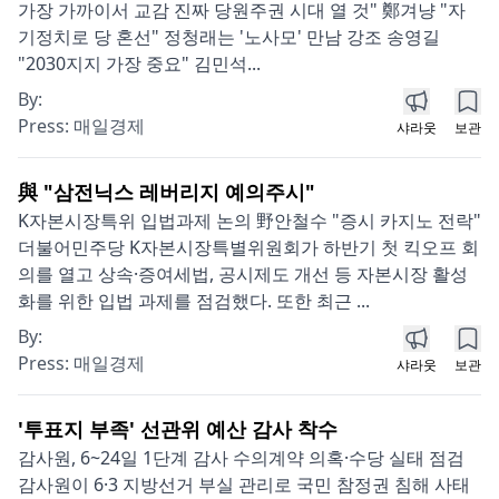
가장 가까이서 교감 진짜 당원주권 시대 열 것" 鄭겨냥 "자
기정치로 당 혼선" 정청래는 '노사모' 만남 강조 송영길
"2030지지 가장 중요" 김민석...
By:
Press:
매일경제
샤라웃
보관
與 "삼전닉스 레버리지 예의주시"
K자본시장특위 입법과제 논의 野안철수 "증시 카지노 전락"
더불어민주당 K자본시장특별위원회가 하반기 첫 킥오프 회
의를 열고 상속·증여세법, 공시제도 개선 등 자본시장 활성
화를 위한 입법 과제를 점검했다. 또한 최근 ...
By:
Press:
매일경제
샤라웃
보관
'투표지 부족' 선관위 예산 감사 착수
감사원, 6~24일 1단계 감사 수의계약 의혹·수당 실태 점검
감사원이 6·3 지방선거 부실 관리로 국민 참정권 침해 사태