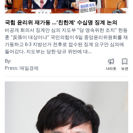
국힘 윤리위 재가동 …'친한계' 수십명 징계 논의
비공개 회의서 징계안 심의 지도부 "당 영속위한 조치" 한동
훈 "反張이 대상이냐" 국민의힘이 6일 중앙윤리위원회를 재
가동하고 6·3 지방선거 전후로 접수된 징계 요구안 심의에
들어갔다. 지도부는 당헌·당규 위반에 대...
By:
Press:
매일경제
샤라웃
보관