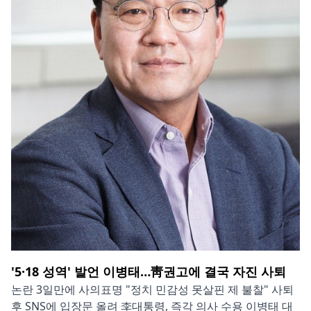
'5·18 성역' 발언 이병태…靑권고에 결국 자진 사퇴
논란 3일만에 사의표명 "정치 민감성 못살핀 제 불찰" 사퇴
후 SNS에 입장문 올려 李대통령, 즉각 의사 수용 이병태 대