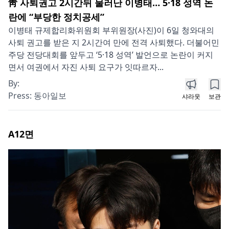
靑 사퇴권고 2시간뒤 물러난 이병태… 5·18 성역 논
란에 “부당한 정치공세”
이병태 규제합리화위원회 부위원장(사진)이 6일 청와대의
사퇴 권고를 받은 지 2시간여 만에 전격 사퇴했다. 더불어민
주당 전당대회를 앞두고 ‘5·18 성역’ 발언으로 논란이 커지
면서 여권에서 자진 사퇴 요구가 잇따르자...
By:
Press:
동아일보
샤라웃
보관
A12
면