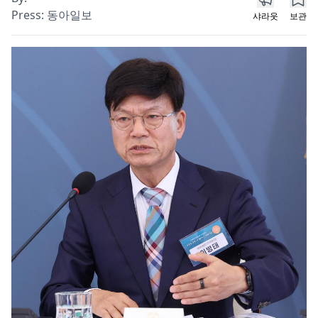
Press:
동아일보
샤라웃
보관