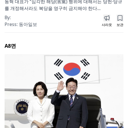
동혁 대표가 “심각한 해당(害黨) 행위에 대해서는 당헌·당규
를 개정해서라도 복당을 영구히 금지해야 한다...
By:
Press:
동아일보
샤라웃
보관
A8
면