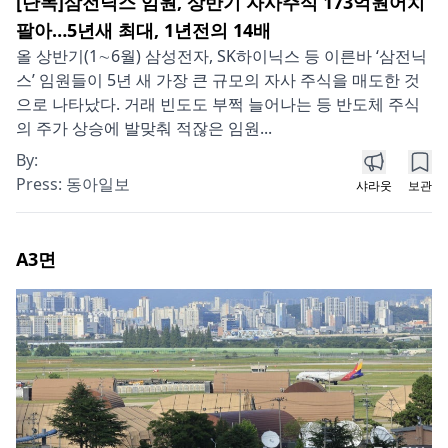
[단독]삼전닉스 임원, 상반기 자사주식 173억원어치
팔아…5년새 최대, 1년전의 14배
올 상반기(1∼6월) 삼성전자, SK하이닉스 등 이른바 ‘삼전닉
스’ 임원들이 5년 새 가장 큰 규모의 자사 주식을 매도한 것
으로 나타났다. 거래 빈도도 부쩍 늘어나는 등 반도체 주식
의 주가 상승에 발맞춰 적잖은 임원...
By:
Press:
동아일보
샤라웃
보관
A3
면