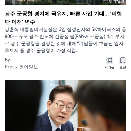
광주 군공항 평지에 국유지, 빠른 사업 기대… ‘비행
단 이전’ 변수
강훈식 대통령비서실장은 6일 삼성전자와 SK하이닉스의 총
800조 규모 광주 반도체 전공정 팹(Fab·제조공장) 4기 부지
로 광주 군공항을 결정한 것에 대해 “기업들이 호남권 입지
후보지 중 광주 군공항이 가장 적합...
By:
Press:
동아일보
샤라웃
보관