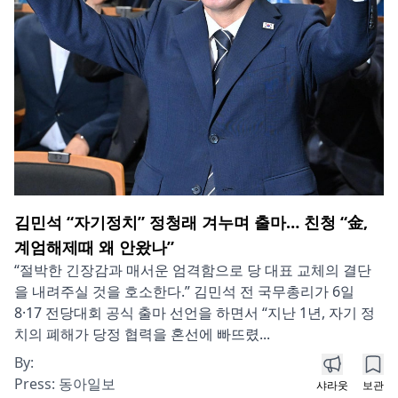
김민석 “자기정치” 정청래 겨누며 출마… 친청 “金,
계엄해제때 왜 안왔나”
“절박한 긴장감과 매서운 엄격함으로 당 대표 교체의 결단
을 내려주실 것을 호소한다.” 김민석 전 국무총리가 6일
8·17 전당대회 공식 출마 선언을 하면서 “지난 1년, 자기 정
치의 폐해가 당정 협력을 혼선에 빠뜨렸...
By:
Press:
동아일보
샤라웃
보관