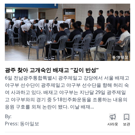
광주 찾아 고개숙인 배재고 “깊이 반성”
6일 전남광주통합특별시 광주제일고 강당에서 서울 배재고
야구부 선수단이 광주제일고 야구부 선수단을 향해 허리 숙
여 사과하고 있다. 배재고 야구부는 지난달 29일 광주제일
고 야구부와의 경기 중 5·18민주화운동을 조롱하는 내용의
응원 구호를 외쳐 논란이 됐다. 이날 배재...
By:
Press:
동아일보
샤라웃
보관