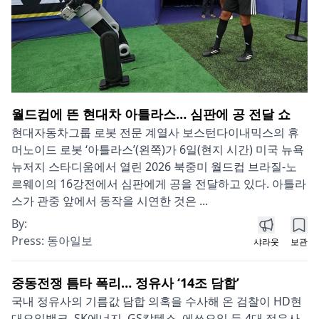
월드컵에 뜬 현대차 아틀라스… 심판에 공 전달 쇼
현대자동차그룹 로봇 전문 계열사 보스턴다이내믹스의 휴
머노이드 로봇 ‘아틀라스’(왼쪽)가 6일(현지 시간) 미국 뉴욕
뉴저지 스타디움에서 열린 2026 북중미 월드컵 브라질-노
르웨이의 16강전에서 심판에게 공을 전달하고 있다. 아틀라
스가 관중 앞에서 동작을 시연한 것은 ...
By:
Press:
동아일보
샤라웃
보관
중동전쟁 틈타 폭리… 정유사 ‘14조 담합’
국내 정유사의 기름값 담합 의혹을 수사해 온 검찰이 HD현
대오일뱅크, SK에너지, GS칼텍스, 에쓰오일 등 4대 정유사