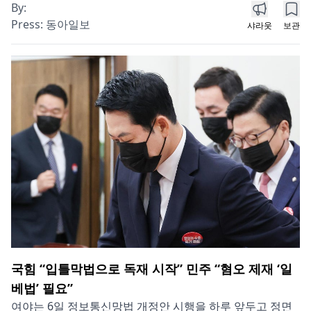
By:
Press:
동아일보
샤라웃
보관
국힘 “입틀막법으로 독재 시작” 민주 “혐오 제재 ‘일
베법’ 필요”
여야는 6일 정보통신망법 개정안 시행을 하루 앞두고 정면