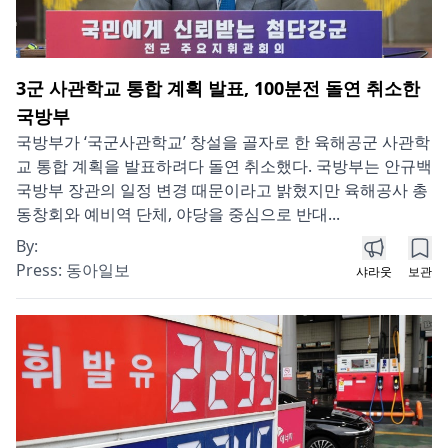
3군 사관학교 통합 계획 발표, 100분전 돌연 취소한
국방부
국방부가 ‘국군사관학교’ 창설을 골자로 한 육해공군 사관학
교 통합 계획을 발표하려다 돌연 취소했다. 국방부는 안규백
국방부 장관의 일정 변경 때문이라고 밝혔지만 육해공사 총
동창회와 예비역 단체, 야당을 중심으로 반대...
By:
Press:
동아일보
샤라웃
보관