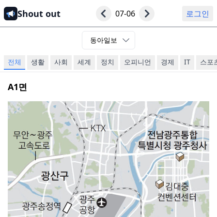
Shout out
07-06
로그인
동아일보
전체
생활
사회
세계
정치
오피니언
경제
IT
스포
A1
면