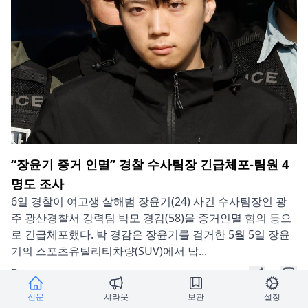
“장윤기 증거 인멸” 경찰 수사팀장 긴급체포-팀원 4
명도 조사
6일 경찰이 여고생 살해범 장윤기(24) 사건 수사팀장인 광
주 광산경찰서 강력팀 박모 경감(58)을 증거인멸 혐의 등으
로 긴급체포했다. 박 경감은 장윤기를 검거한 5월 5일 장윤
기의 스포츠유틸리티차량(SUV)에서 납...
By:
Press:
동아일보
샤라웃
보관
신문
샤라웃
보관
설정