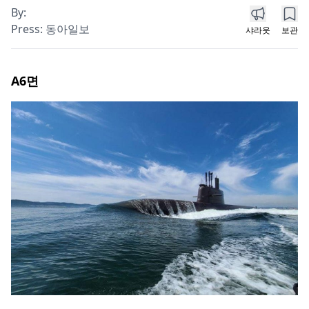
By:
Press:
동아일보
샤라웃
보관
A6
면