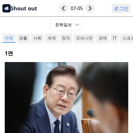
Shout out
07-05
로그인
문화일보
전체
생활
사회
세계
정치
오피니언
경제
IT
스포
1
면