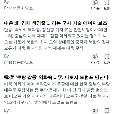
By:
Press:
문화일보
샤라웃
보관
中은 北 ‘경제 생명줄’… 러는 군사·기술·에너지 보조
단둥=박세희 특파원, 정선형 기자 유엔 안전보장이사회(안
보리) 중심의 대북 제재가 점점 약화되고 있다는 평가가 나
오는 가운데 북한의 최대 교역 상대국인 중국과 북한의 경제
교류가 더욱 확대되면 대북 제재는 더욱 무력...
By:
Press:
문화일보
샤라웃
보관
韓·美 ‘쿠팡 갈등’ 악화속… 李, 나토서 트럼프 만난다
미국 의회에 이어 백악관까지 쿠팡에 대한 한국 정부의 부당
대우를 주장하는 등 쿠팡 문제가 한·미 간 최대 갈등 현안으
로 떠오른 가운데 이재명 대통령이 오는 7∼8일 나토(북대서
양조약기구) 정상회의에서 도널드 트럼프...
By: