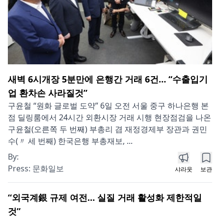
새벽 6시개장 5분만에 은행간 거래 6건… “수출입기
업 환차손 사라질것”
구윤철 “원화 글로벌 도약” 6일 오전 서울 중구 하나은행 본
점 딜링룸에서 24시간 외환시장 거래 시행 현장점검을 나온
구윤철(오른쪽 두 번째) 부총리 겸 재정경제부 장관과 권민
수(〃 세 번째) 한국은행 부총재보, ...
By:
Press:
문화일보
샤라웃
보관
“외국계銀 규제 여전… 실질 거래 활성화 제한적일
것”