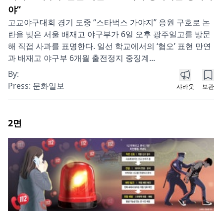
야”
고교야구대회 경기 도중 “스타벅스 가야지” 응원 구호로 논
란을 빚은 서울 배재고 야구부가 6일 오후 광주일고를 방문
해 직접 사과를 표명한다. 일선 학교에서의 ‘혐오’ 표현 만연
과 배재고 야구부 6개월 출전정지 중징계...
By:
Press:
문화일보
샤라웃
보관
2
면