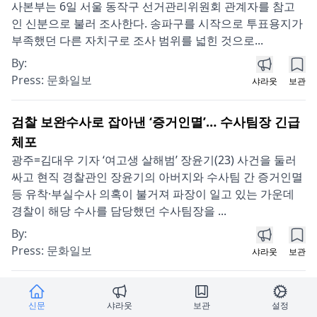
사본부는 6일 서울 동작구 선거관리위원회 관계자를 참고
인 신분으로 불러 조사한다. 송파구를 시작으로 투표용지가
부족했던 다른 자치구로 조사 범위를 넓힌 것으로...
By:
Press:
문화일보
샤라웃
보관
검찰 보완수사로 잡아낸 ‘증거인멸’… 수사팀장 긴급
체포
광주=김대우 기자 ‘여고생 살해범’ 장윤기(23) 사건을 둘러
싸고 현직 경찰관인 장윤기의 아버지와 수사팀 간 증거인멸
등 유착·부실수사 의혹이 불거져 파장이 일고 있는 가운데
경찰이 해당 수사를 담당했던 수사팀장을 ...
By:
Press:
문화일보
샤라웃
보관
서울아산병원 연구역량 인정… 네이처 인덱스 평가
신문
샤라웃
보관
설정
국내 1위