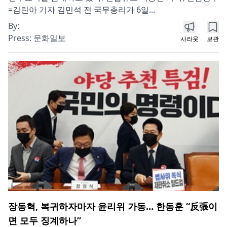
=김린아 기자 김민석 전 국무총리가 6일...
By:
Press:
문화일보
샤라웃
보관
장동혁, 복귀하자마자 윤리위 가동… 한동훈 “反張이
면 모두 징계하나”