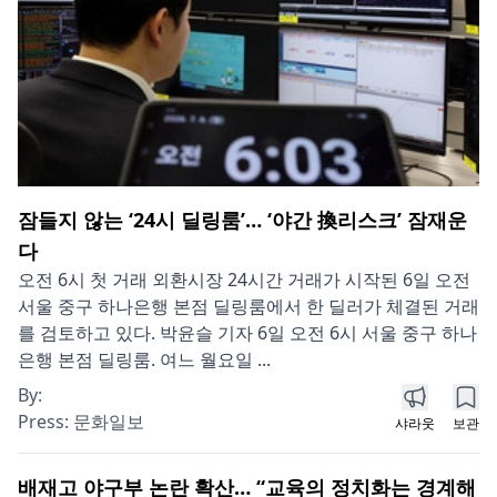
잠들지 않는 ‘24시 딜링룸’… ‘야간 換리스크’ 잠재운
다
오전 6시 첫 거래 외환시장 24시간 거래가 시작된 6일 오전
서울 중구 하나은행 본점 딜링룸에서 한 딜러가 체결된 거래
를 검토하고 있다. 박윤슬 기자 6일 오전 6시 서울 중구 하나
은행 본점 딜링룸. 여느 월요일 ...
By:
Press:
문화일보
샤라웃
보관
배재고 야구부 논란 확산… “교육의 정치화는 경계해