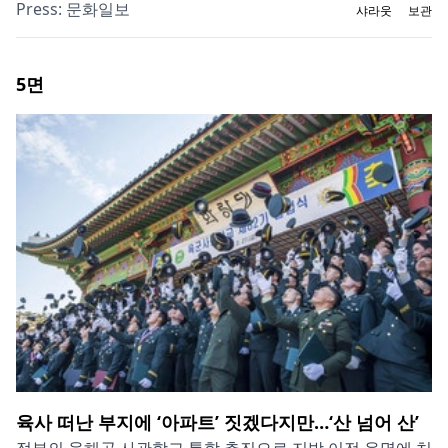
Press:
문화일보
샤라웃
보관
5
면
육사 떠난 부지에 ‘아파트’ 짓겠다지만…‘산 넘어 산’
정부의 육해공 사관학교 통합 추진으로 지방 이전 운명에 처