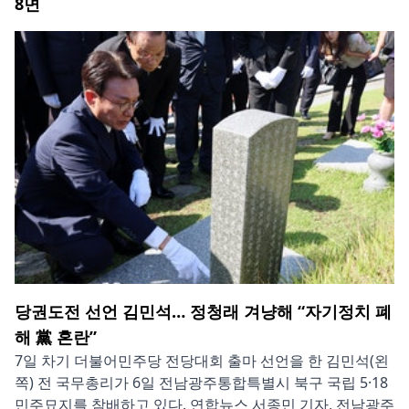
8
면
당권도전 선언 김민석… 정청래 겨냥해 “자기정치 폐
해 黨 혼란”
7일 차기 더불어민주당 전당대회 출마 선언을 한 김민석(왼
쪽) 전 국무총리가 6일 전남광주통합특별시 북구 국립 5·18
민주묘지를 참배하고 있다. 연합뉴스 서종민 기자, 전남광주