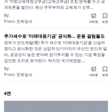
가 ‘지방교육재정교부금’(교육교부금) 조정 문제를 두고 공
개토론을 벌인다. 예산 주무부처와 교육계가 오랫...
By:
Press:
문화일보
샤라웃
보관
추가세수로 ‘미래대응기금’ 공식화… 운용 걸림돌도
정부가 반도체발(發) 추가 세수로 ‘미래대응기금’을 신설하
겠다고 공식화한 것은 상업적·단기이익이 우선인 펀드와 달
리, 공공성이 높은 분야에 장기투자할 수 있는 기금 특징을
감안한 조치로 분석된다. 하지만 국가재정법 ...
By:
Press:
문화일보
샤라웃
보관
4
면