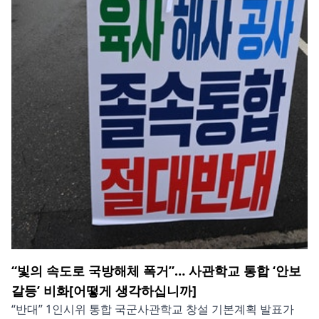
“빛의 속도로 국방해체 폭거”… 사관학교 통합 ‘안보
갈등’ 비화[어떻게 생각하십니까]
“반대” 1인시위 통합 국군사관학교 창설 기본계획 발표가