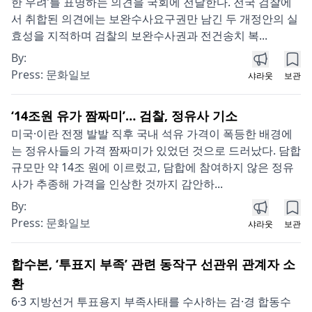
한 우려’를 표명하는 의견을 국회에 전달한다. 전국 검찰에
서 취합된 의견에는 보완수사요구권만 남긴 두 개정안의 실
효성을 지적하며 검찰의 보완수사권과 전건송치 복...
By:
Press:
문화일보
샤라웃
보관
‘14조원 유가 짬짜미’… 검찰, 정유사 기소
미국·이란 전쟁 발발 직후 국내 석유 가격이 폭등한 배경에
는 정유사들의 가격 짬짜미가 있었던 것으로 드러났다. 담합
규모만 약 14조 원에 이르렀고, 담합에 참여하지 않은 정유
사가 추종해 가격을 인상한 것까지 감안하...
By:
Press:
문화일보
샤라웃
보관
합수본, ‘투표지 부족’ 관련 동작구 선관위 관계자 소
환
6·3 지방선거 투표용지 부족사태를 수사하는 검·경 합동수