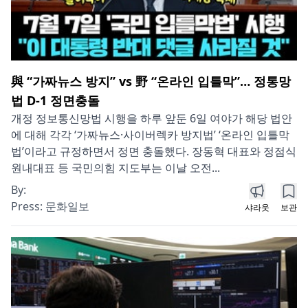
與 “가짜뉴스 방지” vs 野 “온라인 입틀막”… 정통망
법 D-1 정면충돌
개정 정보통신망법 시행을 하루 앞둔 6일 여야가 해당 법안
에 대해 각각 ‘가짜뉴스·사이버렉카 방지법’ ‘온라인 입틀막
법’이라고 규정하면서 정면 충돌했다. 장동혁 대표와 정점식
원내대표 등 국민의힘 지도부는 이날 오전...
By:
Press:
문화일보
샤라웃
보관