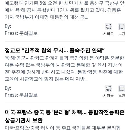
예고됐다 연기된 6일 오전 한 시민이 서울 용산구 국방부 앞
에서 육·해·공사 통합반대 1인 시위를 펼치고 있다. 김동훈
기자 국방부가 이재명 대통령의 대선 공...
By:
Press:
문화일보
샤라웃
보관
정교모 “민주적 합의 무시… 졸속추진 안돼”
육·해·공군사관학교 관계자들과 국민의힘 등 야당은 충분한
여론 수렴 없는 국방부의 ‘사관학교 통폐합 및 육사 지방 이
전’ 추진에 강하게 반대하고 나섰다. 통합·합동 작전에 대한
교육이 사관학교에 맞지 않는 데다 지방...
By:
Press:
문화일보
샤라웃
보관
미국·프랑스·중국 등 ‘분리형’ 채택… 통합작전능력은
상급기관서 보완
미국·프랑스·중국·러시아 등 주요 국가들은 대부분 분리형