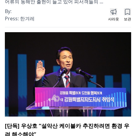
어류의 동해안 출현이 늘고 있어 피서객들의 ...
By:
Press:
한겨레
샤라웃
보관
[단독] 우상호 “설악산 케이블카 추진하려면 환경 우
려 해소해야”