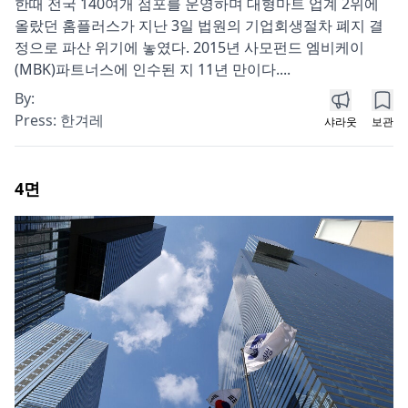
한때 전국 140여개 점포를 운영하며 대형마트 업계 2위에
올랐던 홈플러스가 지난 3일 법원의 기업회생절차 폐지 결
정으로 파산 위기에 놓였다. 2015년 사모펀드 엠비케이
(MBK)파트너스에 인수된 지 11년 만이다....
By:
Press:
한겨레
샤라웃
보관
4
면