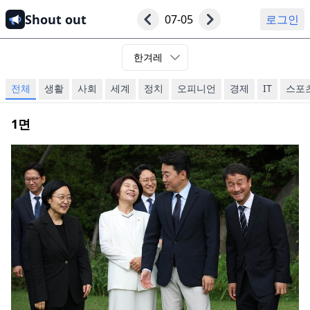
Shout out
07-05
로그인
한겨레
전체
생활
사회
세계
정치
오피니언
경제
IT
스포
1
면