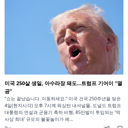
미국 250살 생일, 아수라장 돼도…트럼프 기어이 “멸
공”
“쇼는 끝났습니다. 이동하세요.” 미국 건국 250주년을 맞은
4일(현지시각) 오후 7시께 워싱턴 내셔널몰. 도널드 트럼프
대통령의 연설과 군용기 축하 비행, 85만발이 투입되는 ‘역
사상 최대’ 규모의 불꽃놀이가 예...