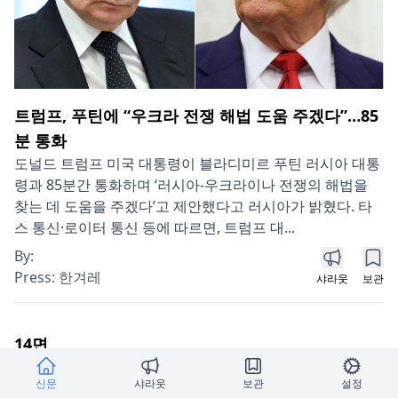
트럼프, 푸틴에 “우크라 전쟁 해법 도움 주겠다”…85
분 통화
도널드 트럼프 미국 대통령이 블라디미르 푸틴 러시아 대통
령과 85분간 통화하며 ‘러시아-우크라이나 전쟁의 해법을
찾는 데 도움을 주겠다’고 제안했다고 러시아가 밝혔다. 타
스 통신·로이터 통신 등에 따르면, 트럼프 대...
By:
Press:
한겨레
샤라웃
보관
14
면
신문
샤라웃
보관
설정