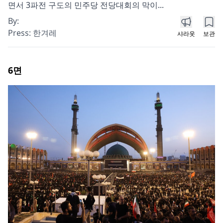
면서 3파전 구도의 민주당 전당대회의 막이...
By:
Press:
한겨레
샤라웃
보관
6
면