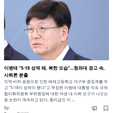
이병태 “5·18 성역 돼, 북한 모습”…청와대 경고 속,
사퇴론 분출
지역 비하 응원으로 인한 배재고등학교 야구부 중징계를 두
고 “5·18이 성역이 됐다”고 주장한 이병태 대통령 직속 규제
합리화위원회 부위원장에 대한 여권 내 사퇴 요구가 나오는
등 논란이 계속되고 있다. 총리급인 이 ...
By: