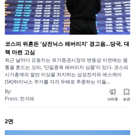
코스피 뒤흔든 ‘삼전닉스 레버리지’ 경고음…당국, 대
책 마련 고심
최근 날마다 요동치는 유가증권시장의 변동성 이면에는 몸
통을 흔드는 꼬리, ‘단일종목 레버리지 상품’이 있다. 코스피
시가총액의 절반 이상을 차지하는 삼성전자와 에스케이
(SK)하이닉스 주가를 각각 두배로 추종하는 이들...
By:
Press:
한겨레
샤라웃
보관
2
면