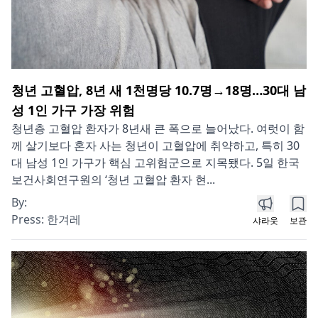
청년 고혈압, 8년 새 1천명당 10.7명→18명…30대 남
성 1인 가구 가장 위험
청년층 고혈압 환자가 8년새 큰 폭으로 늘어났다. 여럿이 함
께 살기보다 혼자 사는 청년이 고혈압에 취약하고, 특히 30
대 남성 1인 가구가 핵심 고위험군으로 지목됐다. 5일 한국
보건사회연구원의 ‘청년 고혈압 환자 현...
By:
Press:
한겨레
샤라웃
보관