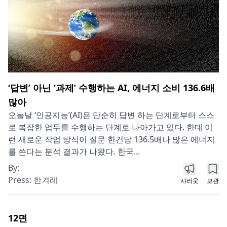
‘답변’ 아닌 ‘과제’ 수행하는 AI, 에너지 소비 136.6배
많아
오늘날 ‘인공지능’(AI)은 단순히 답변 하는 단계로부터 스스
로 복잡한 업무를 수행하는 단계로 나아가고 있다. 한데 이
런 새로운 작업 방식이 질문 한건당 136.5배나 많은 에너지
를 쓴다는 분석 결과가 나왔다. 한국...
By:
Press:
한겨레
샤라웃
보관
12
면