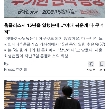
홈플러스서 15년을 일했는데…“여태 싸운게 다 무너
져”
“여태껏 싸워왔는데 아무것도 되지 않았어요. 다 무너진 느
낌입니다.” 홈플러스 가좌점에서 15년 동안 일한 추은숙(57)
씨는 5일 한겨레와 한 통화에서 “참담하다”고 말했다. 서울
회생법원이 지난 3일 홈플러스의 회생...
By:
Press:
한겨레
샤라웃
보관