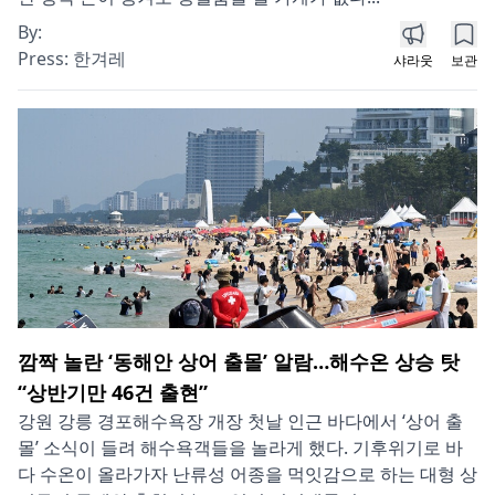
By:
Press:
한겨레
샤라웃
보관
깜짝 놀란 ‘동해안 상어 출몰’ 알람…해수온 상승 탓
“상반기만 46건 출현”
강원 강릉 경포해수욕장 개장 첫날 인근 바다에서 ‘상어 출
몰’ 소식이 들려 해수욕객들을 놀라게 했다. 기후위기로 바
다 수온이 올라가자 난류성 어종을 먹잇감으로 하는 대형 상