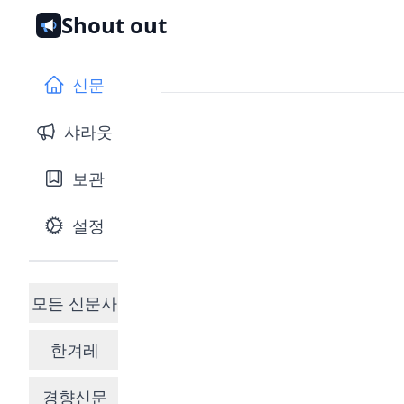
Shout out
신문
샤라웃
보관
설정
모든 신문사
한겨레
경향신문