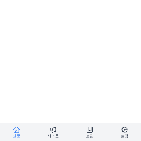
신문
샤라웃
보관
설정