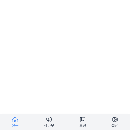
신문
샤라웃
보관
설정