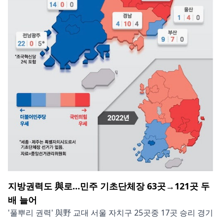
지방권력도 與로…민주 기초단체장 63곳→121곳 두
배 늘어
'풀뿌리 권력' 與野 교대 서울 자치구 25곳중 17곳 승리 경기