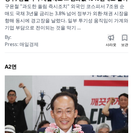
구윤철 "과도한 쏠림 즉시조치" 외국인 코스피서 7조원 순
매도 국채 3년물 금리는 3.8% 넘어 정부가 외환·채권 시장을
향해 동시에 경고장을 날렸다. 일부 투기성 움직임이 가계와
기업 부담으로 전이되는 것을 막기 ...
By:
Press:
매일경제
샤라웃
보관
A2
면