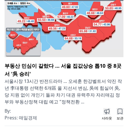
부동산 민심이 갈랐다 … 서울 집값상승 톱10 중 8곳
서 '吳 승리'
서울시장 13시간 반전드라마 … 오세훈 한강벨트서 약진 작
년 李대통령 선택한 6개區 올 지선서 변심, 吳에 힘실어 吳,
당 지원 없이 개인기 돌파 차기 대권 유력주자 자리매김 정
부와 부동산정책 대립 예고 "정책전환 ...
By:
Press:
매일경제
샤라웃
보관