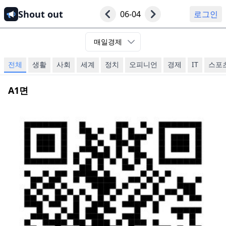
Shout out
06-04
로그인
매일경제
전체
생활
사회
세계
정치
오피니언
경제
IT
스포
A1
면