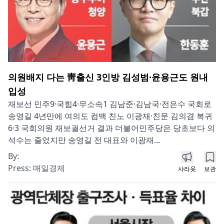
의원배지 다는 靑출신 3인방 김성범·윤용근도 원내
입성
재보선 민주9·국힘4·무소속1 김남준·김남국·전은수 국회로
송영길 4년만에 여의도 컴백 친노 이광재·친문 김의겸 복귀
6·3 국회의원 재보궐선거 결과 더불어민주당은 당초보다 의
석수는 줄었지만 송영길 전 대표와 이광재...
By:
Press:
매일경제
샤라웃
보관