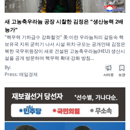
새 고농축우라늄 공장 시찰한 김정은 "생산능력 2배
능가"
"핵무력 기하급수 강화할것" 美·이란 우라늄처리 갈등속 핵
보유국 지위 굳히기 나서 시설 위치·규모는 공개안돼 김정은
북한 국무위원장이 새로 건설된 고농축우라늄(HEU) 생산시
설을 공개 방문하며 핵무력 확대·강화 방침...
By:
Press:
매일경제
샤라웃
보관