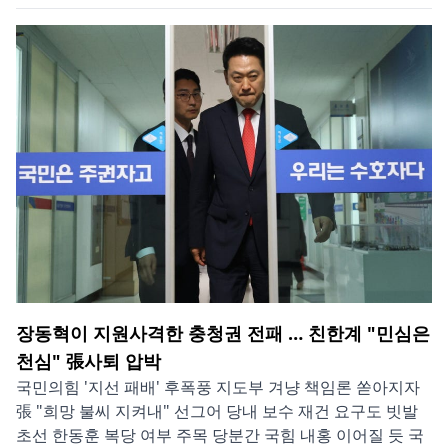
장동혁이 지원사격한 충청권 전패 … 친한계 "민심은
천심" 張사퇴 압박
국민의힘 '지선 패배' 후폭풍 지도부 겨냥 책임론 쏟아지자
張 "희망 불씨 지켜내" 선그어 당내 보수 재건 요구도 빗발
초선 한동훈 복당 여부 주목 당분간 국힘 내홍 이어질 듯 국