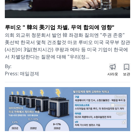
루비오 " 韓의 美기업 차별, 무역 합의에 영향"
의회 외교위 청문회서 발언 韓 좌경화 질의엔 "주권 존중"
美선박 한국서 몇척 건조할것 마코 루비오 미국 국무부 장관
(사진)이 3일(현지시간) 쿠팡과 메타 등 미국 기업이 한국에
서 차별당한다는 질문에 대해 "우리(정...
By:
Press:
매일경제
샤라웃
보관