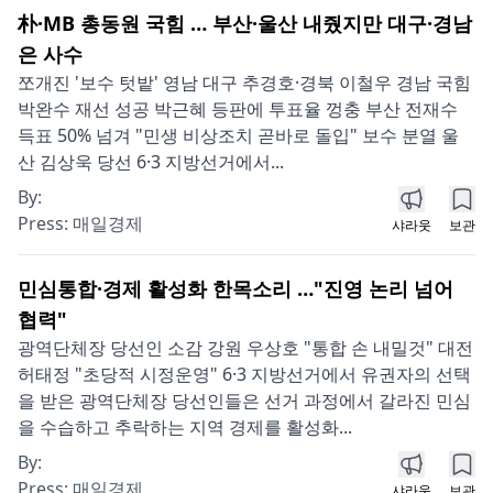
朴·MB 총동원 국힘 … 부산·울산 내줬지만 대구·경남
은 사수
쪼개진 '보수 텃밭' 영남 대구 추경호·경북 이철우 경남 국힘
박완수 재선 성공 박근혜 등판에 투표율 껑충 부산 전재수
득표 50% 넘겨 "민생 비상조치 곧바로 돌입" 보수 분열 울
산 김상욱 당선 6·3 지방선거에서...
By:
Press:
매일경제
샤라웃
보관
민심통합·경제 활성화 한목소리 …"진영 논리 넘어
협력"
광역단체장 당선인 소감 강원 우상호 "통합 손 내밀것" 대전
허태정 "초당적 시정운영" 6·3 지방선거에서 유권자의 선택
을 받은 광역단체장 당선인들은 선거 과정에서 갈라진 민심
을 수습하고 추락하는 지역 경제를 활성화...
By:
Press:
매일경제
샤라웃
보관