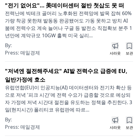
"전기 없어요"… 美데이터센터 절반 첫삽도 못 떠
전력난에 빅테크 골머리 노후화된 전력망에 발목 잡혀 60%
가량 착공 못한채 발동동 완공됐어도 가동 못하고 방치 AI
붐에 전력수요 계속 늘어나 구글 등 발전소 직접확보 분주 1
년만에 계약규모 10GW 훌쩍 미국 실리...
By:
Press:
매일경제
샤라웃
보관
"저녁엔 절전해주세요" AI발 전력수요 급증에 EU,
일반가정에 호소
유럽연합(EU)이 인공지능(AI) 데이터센터와 전기차 확산 등
으로 저녁 '피크 시간'에 전력 수요가 급증할 것으로 예상되
자 가정에 저녁 시간대 절전을 유도하는 정책을 추진한다. 3
일(현지시간) 폴리티코 유럽판에 따르...
By:
Press:
매일경제
샤라웃
보관