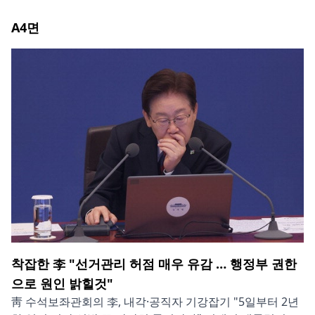
A4
면
착잡한 李 "선거관리 허점 매우 유감 … 행정부 권한
으로 원인 밝힐것"
靑 수석보좌관회의 李, 내각·공직자 기강잡기 "5일부터 2년