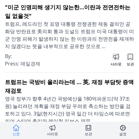
"미군 인명피해 생기지 않는한…이란과 전면전하는
일 없을것"
트럼프, 레드라인 첫 표명 대통령 전쟁권한 제동 결의안 공
화당 반란표로 美의회 통과 도널드 트럼프 미국 대통령이 미
군 인명 피해가 발생하지 않는 한 이란과의 전면전을 재개하
지 않겠다는 뜻을 내부적으로 공유한 것으로 ...
By:
Press:
매일경제
샤라웃
보관
트럼프는 국방비 올리라는데 … 英, 재정 부담탓 증액
재검토
영국 정부가 향후 4년간 국방예산을 180억파운드(약 37조
원) 늘리려던 계획을 재정 부담 우려로 축소하는 방안을 검
토하고 있다. 3일(현지시간) 영국 일간 더 타임스에 따르면
키어 스타머 총리와 레이철 리브스 재무...
By:
신문
샤라웃
보관
설정
Press:
매일경제
샤라웃
보관