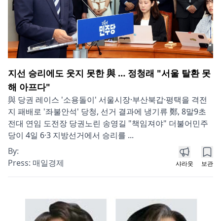
지선 승리에도 웃지 못한 與 … 정청래 "서울 탈환 못
해 아프다"
與 당권 레이스 '소용돌이' 서울시장·부산북갑·평택을 격전
지 패배로 '좌불안석' 당청, 선거 결과에 냉기류 鄭, 8말9초
전대 연임 도전장 당권노린 송영길 "책임져야" 더불어민주
당이 4일 6·3 지방선거에서 승리를 ...
By:
Press:
매일경제
샤라웃
보관