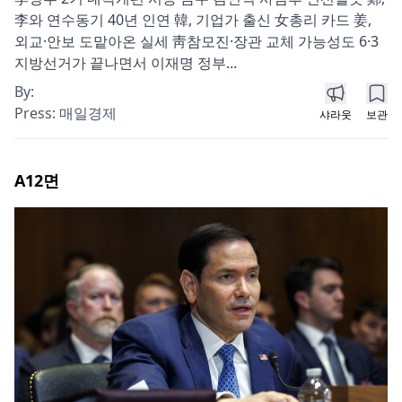
李와 연수동기 40년 인연 韓, 기업가 출신 女총리 카드 姜,
외교·안보 도맡아온 실세 靑참모진·장관 교체 가능성도 6·3
지방선거가 끝나면서 이재명 정부...
By:
Press:
매일경제
샤라웃
보관
A12
면