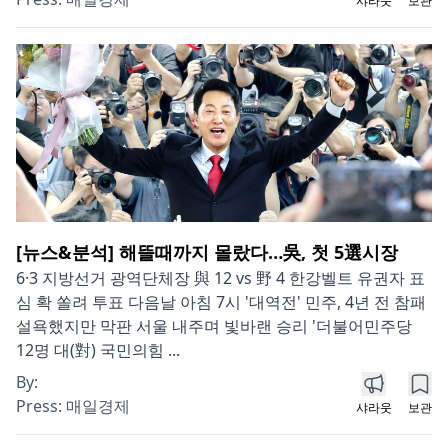
샤라웃
보관
[뉴스&분석] 해뜰때까지 몰랐다…吳, 첫 5選시장
6·3 지방선거 광역단체장 與 12 vs 野 4 한강벨트 유권자 표
심 확 쏠려 투표 다음날 아침 7시 '대역전' 민주, 4년 전 참패
설욕했지만 막판 서울 내주며 빛바랜 승리 '더불어민주당
12명 대(對) 국민의힘 ...
By:
Press:
매일경제
샤라웃
보관