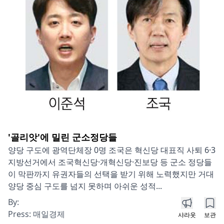
'골리앗'에 밀린 군소정당들
양당 구도에 광역단체장 0명 조국은 혁신당 대표직 사퇴 6·3
지방선거에서 조국혁신당·개혁신당·진보당 등 군소 정당들
이 막판까지 유권자들의 선택을 받기 위해 노력했지만 거대
양당 중심 구도를 넘지 못하며 아쉬운 성적...
By:
Press:
매일경제
샤라웃
보관