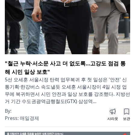
"철근 누락·서소문 사고 더 없도록…고강도 점검 통
해 시민 일상 보호"
5선 오세훈 서울시정 탄력 업무복귀 후 첫 일성은 '안전' 신
통기획·한강버스 속도낼듯 오세훈 서울시장이 4일 시정 업
무에 복귀하면서 시민 안전과 일상 보호를 강조했다. 지방선
거 기간 수도권광역급행철도(GTX) 삼성역...
By:
Press:
매일경제
샤라웃
보관