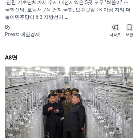
·인천 기초단체까지 우세 대전지역은 5곳 모두 '싹쓸이' 조
국혁신당, 호남서 2석 건져 국힘, 보수텃밭 TK 아성 지켜 더
불어민주당이 6·3 지방선거 ...
By:
Press:
매일경제
샤라웃
보관
A8
면