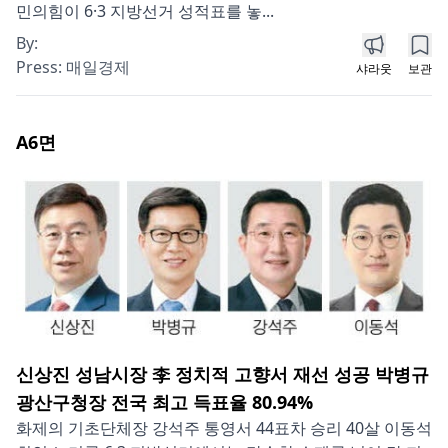
민의힘이 6·3 지방선거 성적표를 놓...
By:
Press:
매일경제
샤라웃
보관
A6
면
신상진 성남시장 李 정치적 고향서 재선 성공 박병규
광산구청장 전국 최고 득표율 80.94%
화제의 기초단체장 강석주 통영서 44표차 승리 40살 이동석