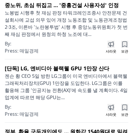
중노위, 초심 뒤집고 … '중흥건설 사용자성' 인정
노봉법 시행후 첫 재심 판정 타워크레인조종사 안전문제 건
설회사에 교섭 의무 있어 개정 노동조합 및 노동관계조정법
2·3조, 이른바 '노란봉투법' 시행 후 중앙노동위원회가 첫 번
째 재심 판정에서 원청의 하청 노조에 대...
By:
Press:
매일경제
샤라웃
보관
[단독] LG, 엔비디아 블랙웰 GPU 1만장 산다
젠슨 황 CEO 5일 방한 LG그룹이 미국 엔비디아에서 블랙웰
그래픽처리장치(GPU) 1만장을 도입한다. LG그룹은 이를
활용해 그룹 '인공지능 전환(AX)'에 속도를 낼 계획이다. 4일
업계에 따르면 해당 GPU는...
By:
Press:
매일경제
샤라웃
보관
정부, 환율 구두개입에도 … 원화값 1540원대로 밀려