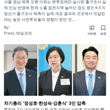
서울·경남 예측 오류 이유는 본투표에만 실시된 출구조사 실
제 민심 반영에 한계 노출 접전지역 늘어난 점도 원인 6·3 지
방선거 출구조사 예측이 실제 개표 결과와 곳곳에서 엇갈린
데는 높은 사전투표율의 영향이 컸던 것...
By:
Press:
매일경제
샤라웃
보관
차기총리 '정성호·한성숙·강훈식' 3인 압축
李정부 2기 내각개편 시동 금주 김민석 사임후 인선할듯 鄭,