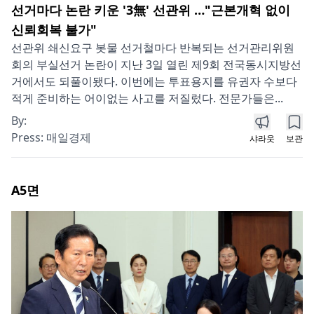
선거마다 논란 키운 '3無' 선관위 …"근본개혁 없이
신뢰회복 불가"
선관위 쇄신요구 봇물 선거철마다 반복되는 선거관리위원
회의 부실선거 논란이 지난 3일 열린 제9회 전국동시지방선
거에서도 되풀이됐다. 이번에는 투표용지를 유권자 수보다
적게 준비하는 어이없는 사고를 저질렀다. 전문가들은...
By:
Press:
매일경제
샤라웃
보관
A5
면