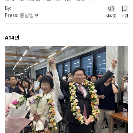
By:
Press:
중앙일보
샤라웃
보관
A14
면