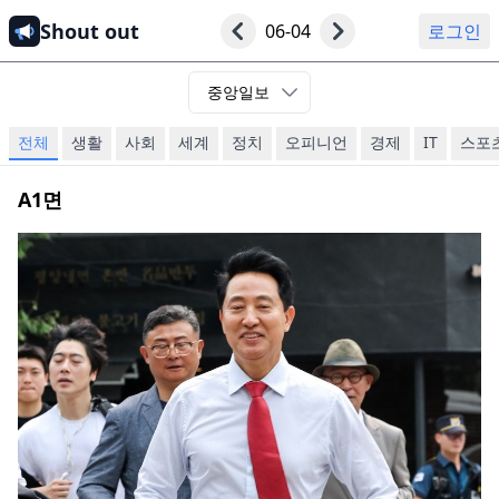
Shout out
06-04
로그인
중앙일보
전체
생활
사회
세계
정치
오피니언
경제
IT
스포
A1
면