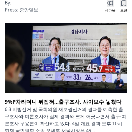
By:
Press:
중앙일보
샤라웃
보관
9%P차라더니 뒤집혀…출구조사, 샤이보수 놓쳤다
6·3 지방선거 및 국회의원 재보궐선거의 결과를 예측한 출
구조사와 여론조사가 실제 결과와 크게 어긋나면서 출구·여
론조사 무용론이 확산하고 있다. 4일 개표 결과 오후 10시
현재 국민의힘 소속 오세훈 서울시장은 49...