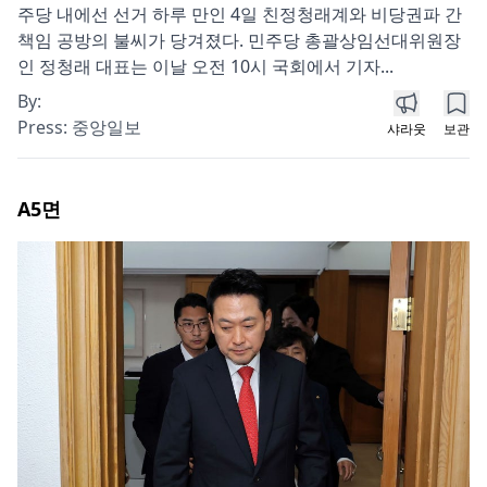
주당 내에선 선거 하루 만인 4일 친정청래계와 비당권파 간
책임 공방의 불씨가 당겨졌다. 민주당 총괄상임선대위원장
인 정청래 대표는 이날 오전 10시 국회에서 기자...
By:
Press:
중앙일보
샤라웃
보관
A5
면