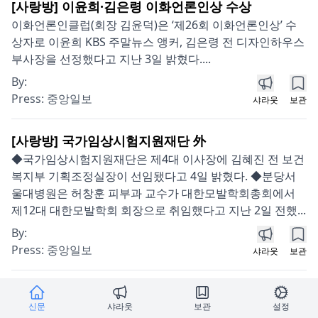
[사랑방] 이윤희·김은령 이화언론인상 수상
이화언론인클럽(회장 김윤덕)은 ‘제26회 이화언론인상’ 수
상자로 이윤희 KBS 주말뉴스 앵커, 김은령 전 디자인하우스
부사장을 선정했다고 지난 3일 밝혔다....
By:
Press:
중앙일보
샤라웃
보관
[사랑방] 국가임상시험지원재단 外
◆국가임상시험지원재단은 제4대 이사장에 김혜진 전 보건
복지부 기획조정실장이 선임됐다고 4일 밝혔다. ◆분당서
울대병원은 허창훈 피부과 교수가 대한모발학회총회에서
제12대 대한모발학회 회장으로 취임했다고 지난 2일 전했...
By:
Press:
중앙일보
샤라웃
보관
[부고] 김근호씨 外
신문
샤라웃
보관
설정
▶김근호씨 별세, 김복희씨 남편상, 김영진(다산이엔지 전