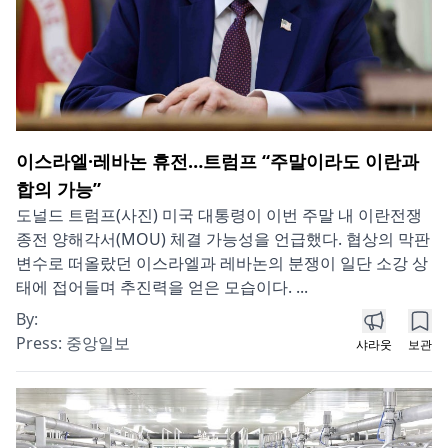
이스라엘·레바논 휴전…트럼프 “주말이라도 이란과
합의 가능”
도널드 트럼프(사진) 미국 대통령이 이번 주말 내 이란전쟁
종전 양해각서(MOU) 체결 가능성을 언급했다. 협상의 막판
변수로 떠올랐던 이스라엘과 레바논의 분쟁이 일단 소강 상
태에 접어들며 추진력을 얻은 모습이다. ...
By:
Press:
중앙일보
샤라웃
보관