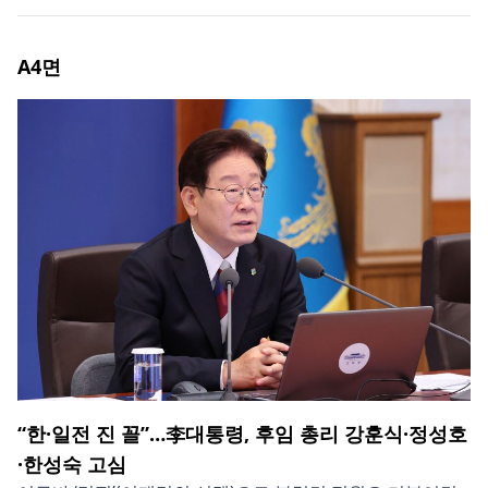
A4
면
“한·일전 진 꼴”…李대통령, 후임 총리 강훈식·정성호
·한성숙 고심