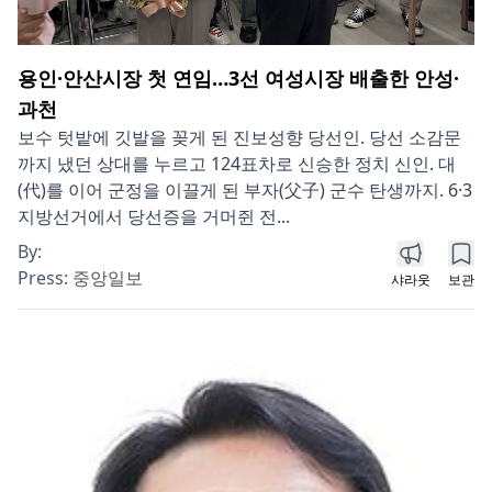
용인·안산시장 첫 연임…3선 여성시장 배출한 안성·
과천
보수 텃밭에 깃발을 꽂게 된 진보성향 당선인. 당선 소감문
까지 냈던 상대를 누르고 124표차로 신승한 정치 신인. 대
(代)를 이어 군정을 이끌게 된 부자(父子) 군수 탄생까지. 6·3
지방선거에서 당선증을 거머쥔 전...
By:
Press:
중앙일보
샤라웃
보관