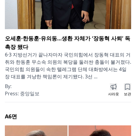
오세훈·한동훈·유의동…생환 자체가 ‘장동혁 사퇴’ 독
촉장 됐다
6·3 지방선거가 끝나자마자 국민의힘에서 장동혁 대표의 거
취와 한동훈 무소속 의원의 복당을 둘러싼 충돌이 불거졌다.
국민의힘 의원들이 속한 텔레그램 단체 대화방에서는 4일
장 대표를 겨냥한 책임론이 제기됐다. 3선 ...
By:
Press:
중앙일보
샤라웃
보관
A6
면