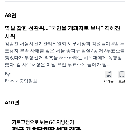
A8
면
멱살 잡힌 선관위…“국민을 개돼지로 보나” 격해진
시위
김범진 서울시선거관리위원회 사무처장과 직원들이 4일 투
표용지 부족 사태를 빚은 서울 송파구 잠실7동 제2투표소를
찾았다가 부정선거 의혹을 해소하라는 시위대에게 폭행당
했다. 김 사무처장은 이날 오전 투표소에 들어가 담...
By:
Press:
중앙일보
샤라웃
보관
A10
면