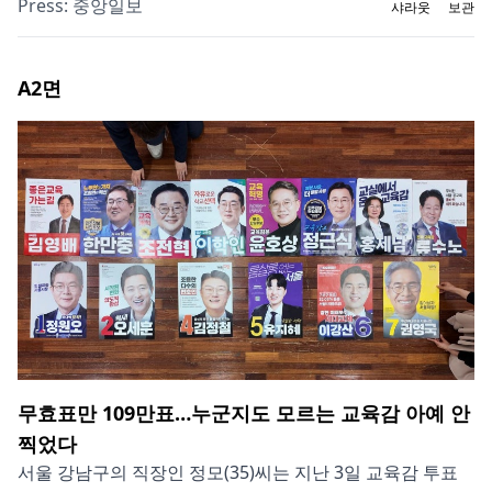
Press:
중앙일보
샤라웃
보관
A2
면
무효표만 109만표…누군지도 모르는 교육감 아예 안
찍었다
서울 강남구의 직장인 정모(35)씨는 지난 3일 교육감 투표