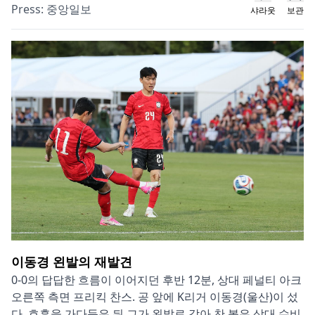
Press:
중앙일보
샤라웃
보관
이동경 왼발의 재발견
0-0의 답답한 흐름이 이어지던 후반 12분, 상대 페널티 아크
오른쪽 측면 프리킥 찬스. 공 앞에 K리거 이동경(울산)이 섰
다. 호흡을 가다듬은 뒤 그가 왼발로 감아 찬 볼은 상대 수비