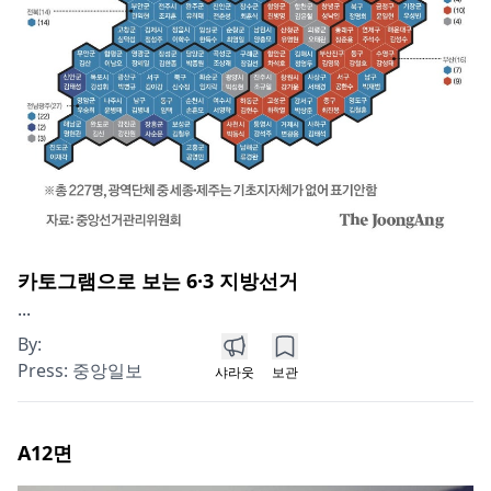
카토그램으로 보는 6·3 지방선거
...
By:
Press:
중앙일보
샤라웃
보관
A12
면