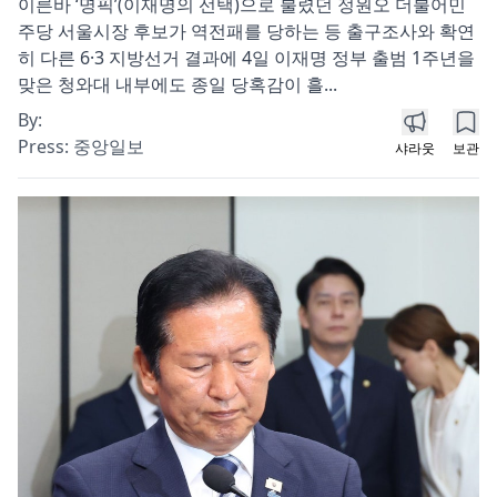
이른바 ‘명픽’(이재명의 선택)으로 불렸던 정원오 더불어민
주당 서울시장 후보가 역전패를 당하는 등 출구조사와 확연
히 다른 6·3 지방선거 결과에 4일 이재명 정부 출범 1주년을
맞은 청와대 내부에도 종일 당혹감이 흘...
By:
Press:
중앙일보
샤라웃
보관