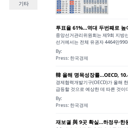
기타
투표율 61%…역대 두번째로 높
중앙선거관리위원회는 제9회 지방선거 
선거에서는 전체 유권자 4464만9908명
By:
Press:
한국경제
韓 올해 명목성장률…OECD, 10
경제협력개발기구(OECD)가 올해 
급등할 것으로 예상한 데 따른 것이다. 
By:
Press:
한국경제
재보궐 與 9곳 확실…하정우·한