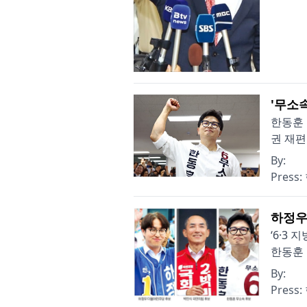
'무소
한동훈 
권 재편
By:
Press:
하정우
‘6·3
한동훈 
By:
Press: