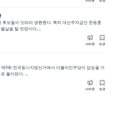
샤라웃
보관
환
권 후보들이 잇따라 생환했다. 특히 대선주자급인 한동훈
살을 탈 전망이다....
샤라웃
보관
러진 제9회 전국동시지방선거에서 더불어민주당이 압승을 거
 풀이된다. ...
샤라웃
보관