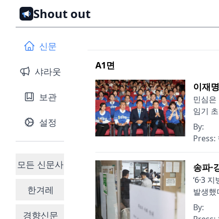
Shout out
신문
A1
면
샤라웃
이재명
보관
민심은 
임기 초
설정
By:
Press:
모든 신문사
송파·
‘6·3
한겨레
발생했다
By:
경향신문