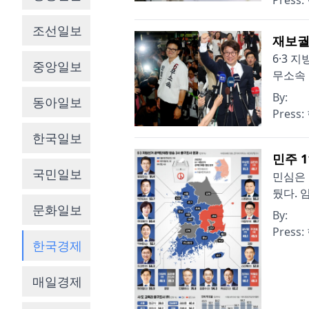
Press:
조선일보
재보궐
6·3 
중앙일보
무소속 
By:
동아일보
Press:
한국일보
민주 1
국민일보
민심은 
뒀다. 
문화일보
By:
Press:
한국경제
매일경제