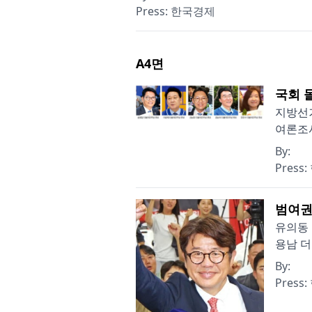
Press:
한국경제
A4
면
국회 
지방선거
여론조사
By:
Press:
범여권
유의동 
용남 더
By:
Press: