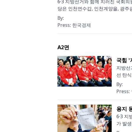
6·3 지방선거와 함께 치러진 국회
당은 인천연수갑, 인천계양을, 광주광
By:
Press:
한국경제
A2
면
국힘 
지방선거
선 탄식
By:
Press:
용지 
6·3 
가 발생