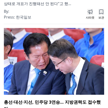
상태로 개표가 진행돼선 안 된다"고 했...
By:
Press:
한국일보
샤라웃
보관
총선·대선·지선, 민주당 3연승... 지방권력도 접수했