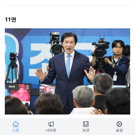
11
면
호남 기초단체장 패색에 웃지 못한 조국혁신당... 군
신문
샤라웃
보관
설정
소정당은 희비