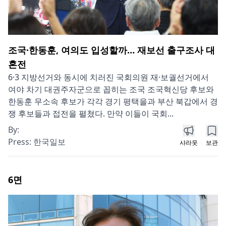
조국·한동훈, 여의도 입성할까… 재보선 출구조사 대
혼전
6·3 지방선거와 동시에 치러진 국회의원 재·보궐선거에서
여야 차기 대권주자군으로 꼽히는 조국 조국혁신당 후보와
한동훈 무소속 후보가 각각 경기 평택을과 부산 북갑에서 경
쟁 후보들과 접전을 펼쳤다. 만약 이들이 국회...
By:
Press:
한국일보
샤라웃
보관
6
면