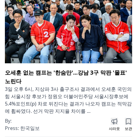
오세훈 없는 캠프는 '한숨만'...강남 3구 막판 '몰표'
노린다
3일 오후 6시, 지상파 3사 출구조사 결과에서 오세훈 국민의
힘 서울시장 후보가 정원오 더불어민주당 서울시장후보에
5.4%포인트(p) 차로 뒤진다는 결과가 나오자 캠프는 적막감
에 휩싸였다. 선거 막판 지지율 차이를 ...
By:
Press:
한국일보
샤라웃
보관