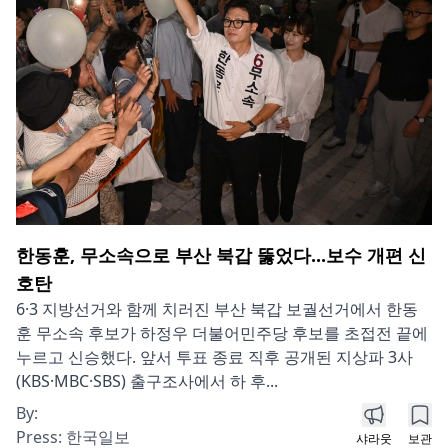
한동훈, 무소속으로 부산 북갑 뚫었다...보수 개편 신
호탄
6·3 지방선거와 함께 치러진 부산 북갑 보궐선거에서 한동
훈 무소속 후보가 하정우 더불어민주당 후보를 초접전 끝에
누르고 신승했다. 앞서 투표 종료 직후 공개된 지상파 3사
(KBS·MBC·SBS) 출구조사에서 하 후...
By:
Press:
한국일보
샤라웃
보관