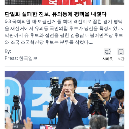
단일화 실패한 진보, 유의동에 평택을 내줬다
6·3 국회의원 재·보궐선거 중 최대 격전지로 꼽힌 경기 평택
을 재선거에서 유의동 국민의힘 후보가 당선을 확정지었다.
막판까지 유 후보와 접전을 펼친 김용남 더불어민주당 후보
와 조국 조국혁신당 후보는 분루를 삼켰다....
By:
Press:
한국일보
샤라웃
보관