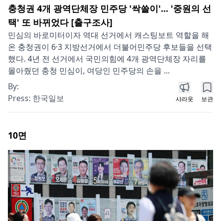
충청권 4개 광역단체장 민주당 '싹쓸이'... '중원의 선
택' 또 바뀌었다 [출구조사]
민심의 바로미터이자 역대 선거에서 캐스팅보트 역할을 해
온 충청권이 6·3 지방선거에서 더불어민주당 후보들을 선택
했다. 4년 전 선거에서 국민의힘에 4개 광역단체장 자리를
몰아줬던 충청 민심이, 여당인 민주당의 손을 ...
By:
Press:
한국일보
샤라웃
보관
10
면