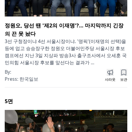
정원오, 당선 땐 '제2의 이재명'?... 마지막까지 긴장
의 끈 못 놨다
3선 구청장이냐 4선 서울시장이냐. '명픽'(이재명의 선택)을
등에 업고 승승장구한 정원오 더불어민주당 서울시장 후보
캠프에선 지난 3일 지상파 방송3사 출구조사에서 오세훈 국
민의힘 서울시장 후보를 앞선다는 결과가 ...
By:
Press:
한국일보
샤라웃
보관
5
면