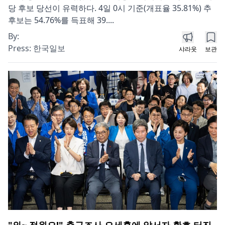
당 후보 당선이 유력하다. 4일 0시 기준(개표율 35.81%) 추
후보는 54.76%를 득표해 39....
By:
Press:
한국일보
샤라웃
보관