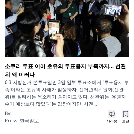
소쿠리 투표 이어 초유의 투표용지 부족까지… 선관
위 왜 이러나
6·3 지방선거 본투표일인 3일 일부 투표소에서 '투표용지 부
족'이라는 초유의 사태가 발생하자, 선거관리위원회(선관
위)를 질타하는 목소리가 쏟아지고 있다. 선관위는 '유권자
수가 예상보다 많았다'는 입장이지만, 사전...
By:
Press:
한국일보
샤라웃
보관