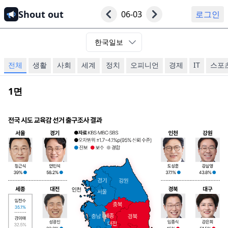
Shout out
06-03
로그인
한국일보
전체
생활
사회
세계
정치
오피니언
경제
IT
스포
1
면