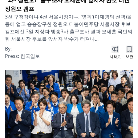
"와~ 정원오!" 출구조사 오세훈에 앞서자 환호 터진
정원오 캠프
3선 구청장이냐 4선 서울시장이냐. '명픽'(이재명의 선택)을
등에 업고 승승장구한 정원오 더불어민주당 서울시장 후보
캠프에선 3일 지상파 방송3사 출구조사 결과 오세훈 국민의
힘 서울시장 후보를 앞서자 박수가 터져나...
By:
Press:
한국일보
샤라웃
보관