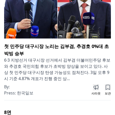
첫 민주당 대구시장 노리는 김부겸, 추경호 0%대 초
박빙 승부
6·3 지방선거 대구시장 선거에서 김부겸 더불어민주당 후보
와 추경호 국민의힘 후보가 초박빙 양상을 보이고 있다. 사
상 첫 민주당 대구시장 탄생 가능성도 점쳐진다. 3일 오후 9
시 기준 4.87% 개표가 진행 중인 상...
By:
Press:
한국일보
샤라웃
보관
8
면