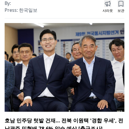
By:
Press:
한국일보
샤라웃
보관
호남 민주당 텃밭 건재… 전북 이원택 '경합 우세', 전
남광주 민형배 78.6% 압승 예상 [출구조사]