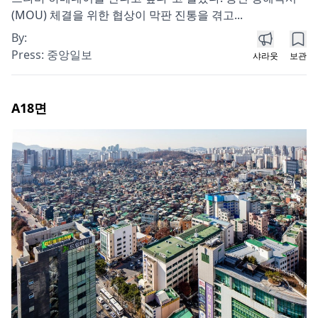
(MOU) 체결을 위한 협상이 막판 진통을 겪고...
By:
Press:
중앙일보
샤라웃
보관
A18
면