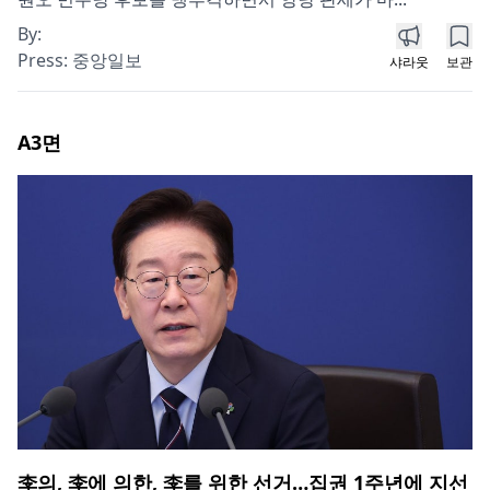
By:
Press:
중앙일보
샤라웃
보관
A3
면
李의, 李에 의한, 李를 위한 선거…집권 1주년에 지선