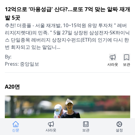
12억으로 ‘마용성급’ 산다?…로또 7억 맞는 알짜 재개
발 5곳
추천! 더중플 - 서울 재개발, 10~15억원 유망 투자처 " 레버
리지(지렛대)의 민족. " 5월 27일 상장된 삼성전자·SK하이닉
스 단일종목 레버리지 상장지수펀드(ETF)의 인기에 다시 한
번 회자되고 있는 말입니...
By:
Press:
중앙일보
샤라웃
보관
A20
면
신문
샤라웃
보관
설정