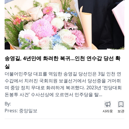
송영길, 4년만에 화려한 복귀…인천 연수갑 당선 확
실
더불어민주당 대표를 역임한 송영길 당선인은 3일 인천 연
수갑에서 치러진 국회의원 보궐선거에서 당선증을 거머쥐
며 중앙 정치 무대로 화려하게 복귀했다. 2023년 ‘전당대회
돈봉투 사건’ 수사선상에 오르면서 민주당을 탈...
By:
Press:
중앙일보
샤라웃
보관