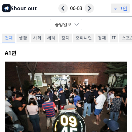
Shout out
06-03
로그인
중앙일보
전체
생활
사회
세계
정치
오피니언
경제
IT
스포
A1
면