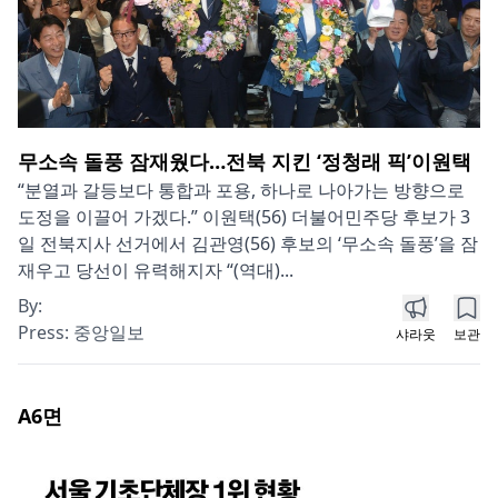
무소속 돌풍 잠재웠다…전북 지킨 ‘정청래 픽’이원택
“분열과 갈등보다 통합과 포용, 하나로 나아가는 방향으로
도정을 이끌어 가겠다.” 이원택(56) 더불어민주당 후보가 3
일 전북지사 선거에서 김관영(56) 후보의 ‘무소속 돌풍’을 잠
재우고 당선이 유력해지자 “(역대)...
By:
Press:
중앙일보
샤라웃
보관
A6
면