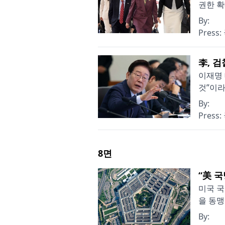
권한 확
By:
Press:
李, 
이재명 
것”이라
By:
Press:
8
면
“美 국
미국 국
을 동맹
By: