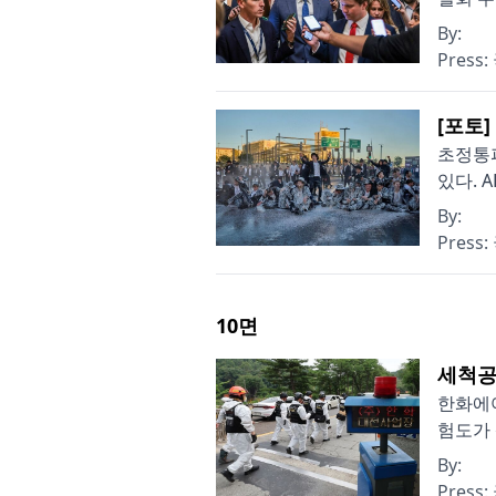
By:
Press:
[포토
초정통파
있다. A
By:
Press:
10
면
세척공
한화에어
험도가 
By:
Press: