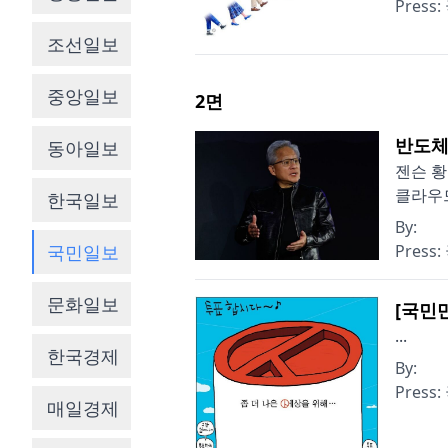
Press:
조선일보
중앙일보
2
면
반도체 
동아일보
젠슨 황
클라우드
한국일보
By:
국민일보
Press:
문화일보
[국민만
...
한국경제
By:
Press:
매일경제