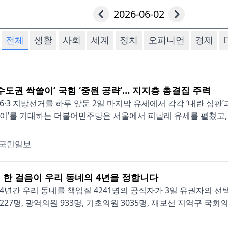
2026-06-02
전체
생활
사회
세계
정치
오피니언
경제
I
수도권 싹쓸이’ 국힘 ‘중원 공략’… 지지층 총결집 주력
6·3 지방선거를 하루 앞둔 2일 마지막 유세에서 각각 ‘내란 심판’
이’를 기대하는 더불어민주당은 서울에서 피날레 유세를 펼쳤고, 국
국민일보
 한 걸음이 우리 동네의 4년을 정합니다
4년간 우리 동네를 책임질 4241명의 공직자가 3일 유권자의 선택을
227명, 광역의원 933명, 기초의원 3035명, 재보선 지역구 국회의원