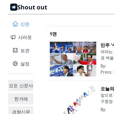
Shout out
신문
1
면
샤라웃
민주 ‘
보관
여야는 
권 싹쓸
설정
By:
Press:
모든 신문사
오늘의
앞으로 
한겨레
구청장 
By:
경향신문