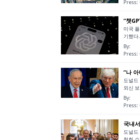
Press:
“챗G
미국 플
기했다.
By:
Press:
“나 
도널드 
외신 보
By:
Press:
국내서
도널드 
철회 수