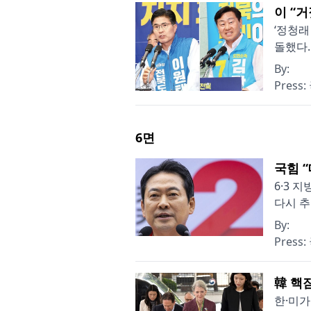
이 “
‘정청래
돌했다.
By:
Press:
6
면
국힘 
6·3 
다시 추
By:
Press:
韓 핵
한·미가