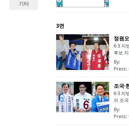
기타
3
면
정원오
6·3 
후보 지
By:
Press:
조국·
6·3 
의 조국
By:
Press: