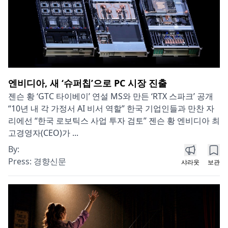
엔비디아, 새 ‘슈퍼칩’으로 PC 시장 진출
젠슨 황 ‘GTC 타이베이’ 연설 MS와 만든 ‘RTX 스파크’ 공개
“10년 내 각 가정서 AI 비서 역할” 한국 기업인들과 만찬 자
리에선 “한국 로보틱스 사업 투자 검토” 젠슨 황 엔비디아 최
고경영자(CEO)가 ...
By:
Press:
경향신문
샤라웃
보관