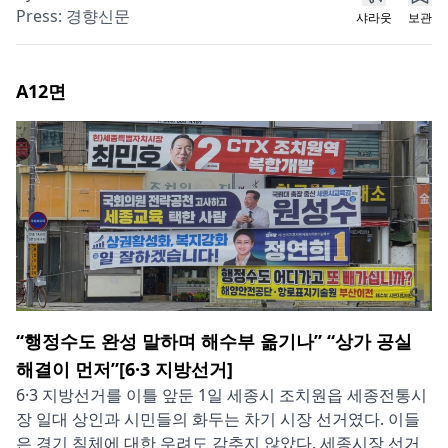
Press:
경향신문
샤라웃
보관
A12
면
“행정수도 완성 말하며 해수부 옮기나” “상가 공실
해결이 먼저”[6·3 지방선거]
6·3 지방선거를 이틀 앞둔 1일 세종시 조치원읍 세종전통시
장 일대 상인과 시민들의 화두는 차기 시장 선거였다. 이들
은 경기 침체에 대한 우려도 감추지 않았다. 세종시장 선거