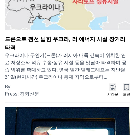
드론으로 전선 넓힌 우크라, 러 에너지 시설 장거리
타격
우크라이나 무인기(드론)가 러시아 내륙 깊숙이 위치한 연
료 저장소와 석유 수송·정유 시설 등을 잇달아 타격하며 공
습 범위를 확대하고 있다. 영국 일간 텔레그래프는 지난달
31일(현지시간) 우크라이나 통제 지역으로부터...
By:
Press:
경향신문
샤라웃
보관