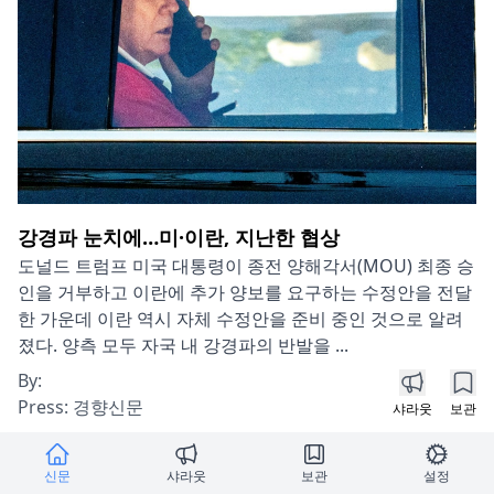
강경파 눈치에…미·이란, 지난한 협상
도널드 트럼프 미국 대통령이 종전 양해각서(MOU) 최종 승
인을 거부하고 이란에 추가 양보를 요구하는 수정안을 전달
한 가운데 이란 역시 자체 수정안을 준비 중인 것으로 알려
졌다. 양측 모두 자국 내 강경파의 반발을 ...
By:
Press:
경향신문
샤라웃
보관
신문
샤라웃
보관
설정