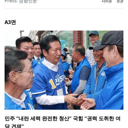
Press:
경향신문
샤라웃
보관
A3
면
민주 “내란 세력 완전한 청산” 국힘 “권력 도취한 여
당 견제”