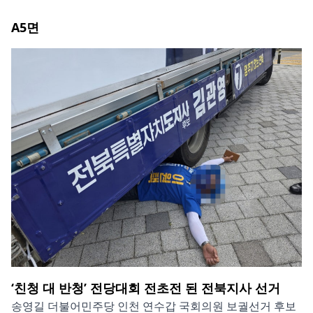
A5
면
‘친청 대 반청’ 전당대회 전초전 된 전북지사 선거
송영길 더불어민주당 인천 연수갑 국회의원 보궐선거 후보