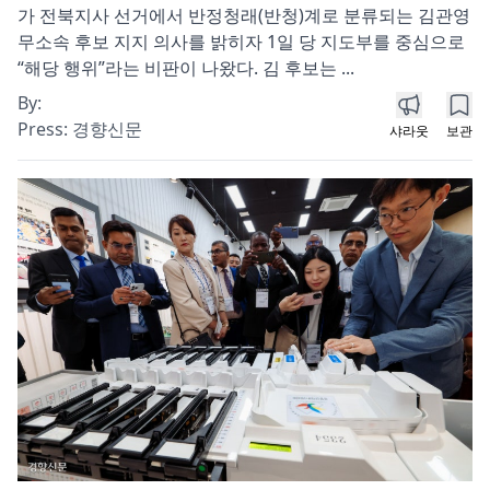
가 전북지사 선거에서 반정청래(반청)계로 분류되는 김관영
무소속 후보 지지 의사를 밝히자 1일 당 지도부를 중심으로
“해당 행위”라는 비판이 나왔다. 김 후보는 ...
By:
Press:
경향신문
샤라웃
보관