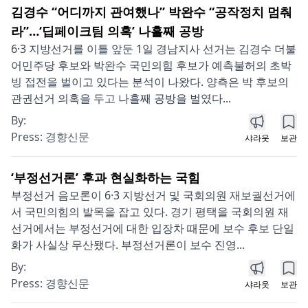
김경수 “어디까지 관여했나” 박완수 “공작정치 멈춰
라”…‘딥페이크팀 의혹’ 나흘째 공방
6·3 지방선거를 이틀 앞둔 1일 경남지사 선거는 김경수 더불
어민주당 후보와 박완수 국민의힘 후보가 예측불허의 초박
빙 접전을 벌이고 있다는 분석이 나왔다. 양측은 박 후보의
관권선거 의혹을 두고 나흘째 공방을 벌였다...
By:
Press:
경향신문
샤라웃
보관
‘부정선거론’ 후과 현실화하는 국힘
부정선거 음모론이 6·3 지방선거 및 국회의원 재보궐선거에
서 국민의힘의 발목을 잡고 있다. 경기 평택을 국회의원 재
선거에서는 부정선거에 대한 입장차 때문에 보수 후보 단일
화가 사실상 무산됐다. 부정선거론이 보수 진영...
By:
Press:
경향신문
샤라웃
보관