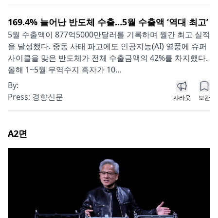
169.4% 늘어난 반도체 수출…5월 수출액 ‘역대 최고’
5월 수출액이 877억5000만달러를 기록하며 월간 최고 실적
을 달성했다. 중동 사태 파고에도 인공지능(AI) 열풍에 슈퍼
사이클을 맞은 반도체가 전체 수출금액의 42%를 차지했다.
올해 1~5월 무역수지 흑자가 10...
By:
Press:
경향신문
샤라웃
보관
A2
면