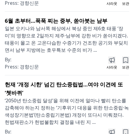
Press:
경향신문
샤라웃
보관
6월 초부터…푹푹 찌는 중부, 쏟아붓는 남부
일본 오키나와 남서쪽 해상에서 북상 중인 제6호 태풍 ‘장
미’의 영향으로 2일까지 제주·남부에 강한 비가 쏟아지겠다.
태풍이 몰고 온 고온다습한 수증기가 건조한 공기와 부딪치
면서 남부 지방에는 호우특보 수준의 비가 ...
By:
Press:
경향신문
샤라웃
보관
헌재 ‘개정 시한’ 넘긴 탄소중립법…여야 이견에 또
‘쳇바퀴’
‘2050년 탄소중립 달성’을 위해 이전에 얼마나 빨리 탄소를
감축해야 하는지 정하는 ‘기후위기 대응을 위한 탄소중립·녹
색성장기본법’(탄소중립기본법) 개정이 또다시 미뤄졌다.
헌법재판소가 헌법불합치 결정을 내린 지 ...
By: