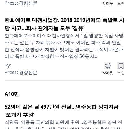
Press:
경향신문
샤라웃
보관
한화에어로 대전사업장, 2018·2019년에도 폭발로 사
망 사고…회사 관계자들 모두 ‘집유’
한화에어로스페이스 대전사업장에서 1일 발생한 폭발 사망
사고는 앞선 두 차례 유사 사고에도 이어진 회사 측의 안일
한 인식과 솜방망이 처벌이 빚어낸 결과라는 지적이 나온다.
이날 폭발 사고가 발생한 대전사업장 56동 세...
By:
Press:
경향신문
샤라웃
보관
A10
면
52명이 같은 날 497만원 전달…영주농협 정치자금
‘쪼개기 후원’
직원들, 임종득 국민의힘 의원에 후원…영주농협은 명단 전
달 사측 “자율 기부”…직원 “회사 연락 없었으면 후원 안 했