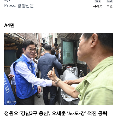
Press:
경향신문
샤라웃
보관
A4
면
정원오 ‘강남3구·용산’, 오세훈 ‘노·도·강’ 적진 공략