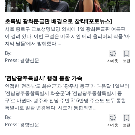
초록빛 광화문글판 배경으로 찰칵![포토뉴스]
서울 종로구 교보생명빌딩 외벽에 1일 광화문글판 여름편
이 걸려 있다. 이번 구절은 미국 시인 메리 올리버의 작품 ‘마
지막 날들’에서 발췌했다....
By:
Press:
경향신문
샤라웃
보관
‘전남광주특별시’ 행정 통합 가속
연접한 ‘전라남도 화순군’과 ‘광주시 동구’가 다음달 1일부터
‘전남광주통합특별시 화순군’과 ‘전남광주통합특별시 동
구’로 바뀐다. 광주와 전남 주민 316만명 주소도 모두 통합
특별시로 일괄 변경된다. 시도가 통합되면...
By:
Press:
경향신문
샤라웃
보관