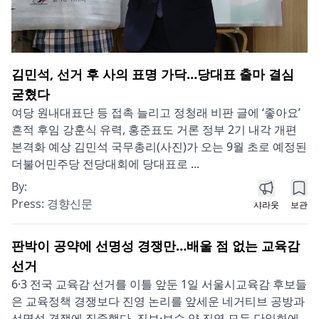
김민석, 선거 후 사의 표명 가닥…당대표 출마 결심
굳혔다
여당 원내대표단 등 접촉 늘리고 정청래 비판 글에 ‘좋아요’
흔적 후임 강훈식 유력, 홍준표도 거론 정부 2기 내각 개편
본격화 예상 김민석 국무총리(사진)가 오는 9월 초로 예정된
더불어민주당 전당대회에 당대표로 ...
By:
Press:
경향신문
샤라웃
보관
판박이 공약에 선명성 경쟁만…배울 점 없는 교육감
선거
6·3 전국 교육감 선거를 이틀 앞둔 1일 서울시교육감 후보들
은 교육정책 경쟁보다 진영 논리를 앞세운 네거티브 공방과
선명성 경쟁에 집중했다. 진보·보수 양 진영 모두 단일화에