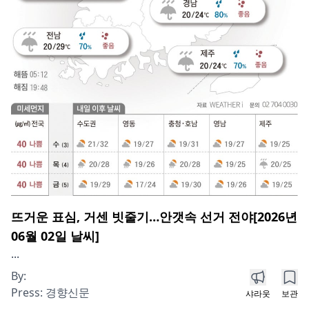
뜨거운 표심, 거센 빗줄기…안갯속 선거 전야[2026년
06월 02일 날씨]
...
By:
Press:
경향신문
샤라웃
보관