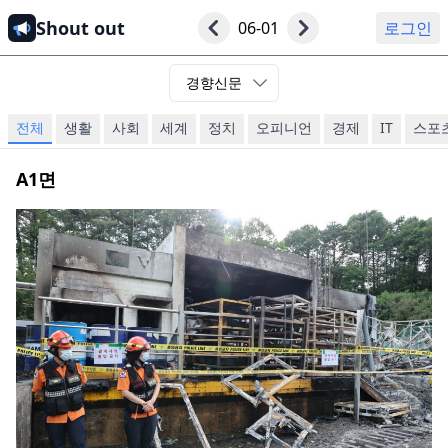
Shout out
06-01
로그인
경향신문
전체
생활
사회
세계
정치
오피니언
경제
IT
스포
A1
면