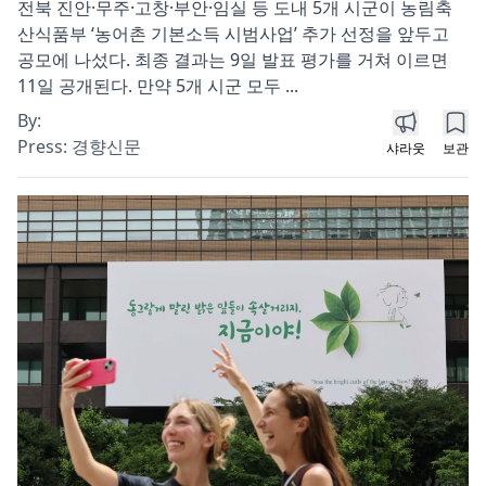
전북 진안·무주·고창·부안·임실 등 도내 5개 시군이 농림축
산식품부 ‘농어촌 기본소득 시범사업’ 추가 선정을 앞두고
공모에 나섰다. 최종 결과는 9일 발표 평가를 거쳐 이르면
11일 공개된다. 만약 5개 시군 모두 ...
By:
Press:
경향신문
샤라웃
보관