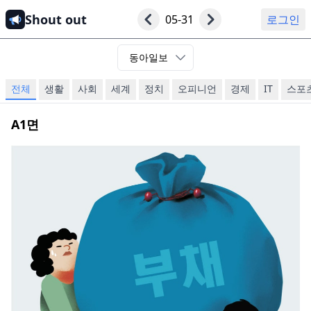
Shout out
05-31
로그인
동아일보
전체
생활
사회
세계
정치
오피니언
경제
IT
스포
A1
면