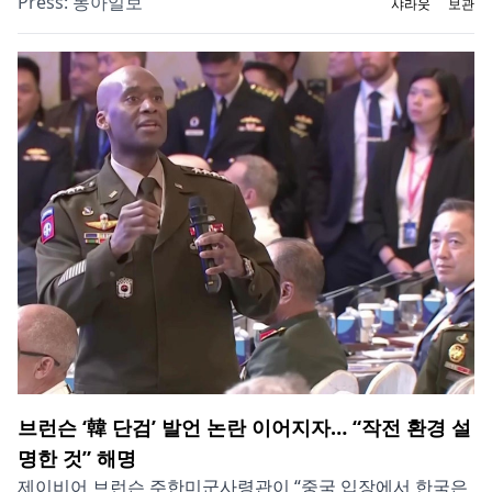
Press:
동아일보
샤라웃
보관
브런슨 ‘韓 단검’ 발언 논란 이어지자… “작전 환경 설
명한 것” 해명
제이비어 브런슨 주한미군사령관이 “중국 입장에서 한국은