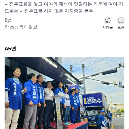
사전투표율을 놓고 여야의 해석이 엇갈리는 가운데 여야 지
도부는 사전투표를 하지 않은 지지층을 본투...
By:
Press:
동아일보
샤라웃
보관
A5
면