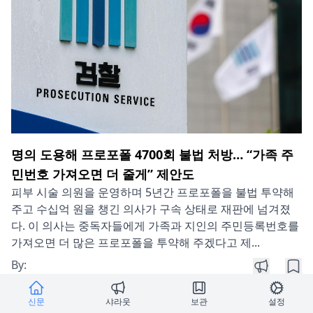
명의 도용해 프로포폴 4700회 불법 처방… “가족 주
민번호 가져오면 더 줄게” 제안도
피부 시술 의원을 운영하며 5년간 프로포폴을 불법 투약해
주고 수십억 원을 챙긴 의사가 구속 상태로 재판에 넘겨졌
다. 이 의사는 중독자들에게 가족과 지인의 주민등록번호를
가져오면 더 많은 프로포폴을 투약해 주겠다고 제...
By:
Press:
동아일보
샤라웃
보관
신문
샤라웃
보관
설정