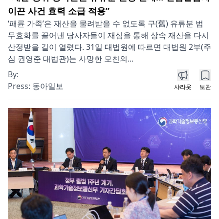
이끈 사건 효력 소급 적용”
‘패륜 가족’은 재산을 물려받을 수 없도록 구(舊) 유류분 법
무효화를 끌어낸 당사자들이 재심을 통해 상속 재산을 다시
산정받을 길이 열렸다. 31일 대법원에 따르면 대법원 2부(주
심 권영준 대법관)는 사망한 모친의...
By:
Press:
동아일보
샤라웃
보관