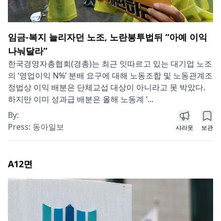
임금-복지 늘리자던 노조, 노란봉투법뒤 “아예 이익
나눠달라”
한국경영자총협회(경총)는 최근 잇따르고 있는 대기업 노조
의 ‘영업이익 N%’ 분배 요구에 대해 노동조합 및 노동관계조
정법상 이익 배분은 단체교섭 대상이 아니라고 못 박았다.
하지만 이미 성과급 배분은 올해 노동계 ‘...
By:
Press:
동아일보
샤라웃
보관
A12
면