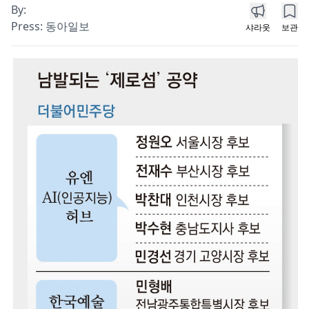
By:
Press:
동아일보
샤라웃
보관