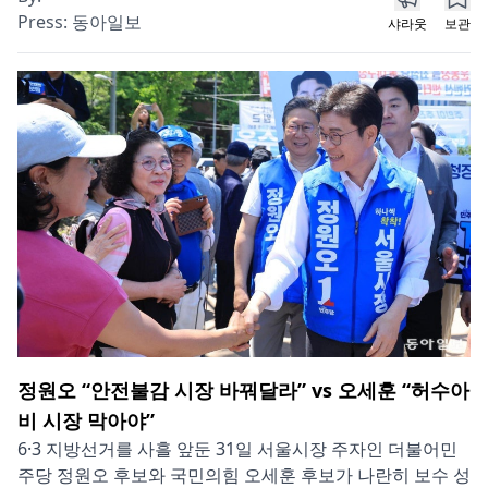
Press:
동아일보
샤라웃
보관
정원오 “안전불감 시장 바꿔달라” vs 오세훈 “허수아
비 시장 막아야”
6·3 지방선거를 사흘 앞둔 31일 서울시장 주자인 더불어민
주당 정원오 후보와 국민의힘 오세훈 후보가 나란히 보수 성