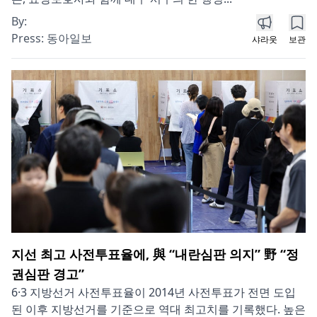
By:
Press:
동아일보
샤라웃
보관
지선 최고 사전투표율에, 與 “내란심판 의지” 野 “정
권심판 경고”
6·3 지방선거 사전투표율이 2014년 사전투표가 전면 도입
된 이후 지방선거를 기준으로 역대 최고치를 기록했다. 높은