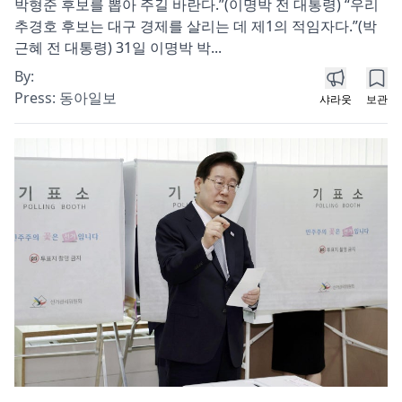
박형준 후보를 뽑아 주길 바란다.”(이명박 전 대통령) “우리
추경호 후보는 대구 경제를 살리는 데 제1의 적임자다.”(박
근혜 전 대통령) 31일 이명박 박...
By:
Press:
동아일보
샤라웃
보관