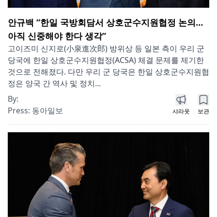
안규백 “한일 국방회담서 상호군수지원협정 논의…
아직 신중해야 한다 생각”
고이즈미 신지로(小泉進次郎) 방위상 등 일본 측이 우리 군
당국에 한일 상호군수지원협정(ACSA) 체결 문제를 제기한
것으로 전해졌다. 다만 우리 군 당국은 한일 상호군수지원협
정은 양국 간 역사 및 정치...
By:
Press:
동아일보
샤라웃
보관