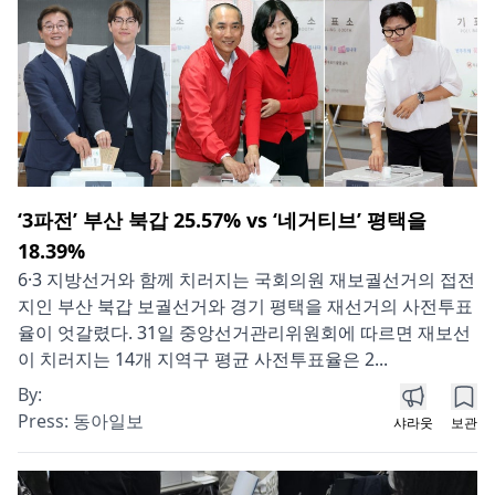
‘3파전’ 부산 북갑 25.57% vs ‘네거티브’ 평택을
18.39%
6·3 지방선거와 함께 치러지는 국회의원 재보궐선거의 접전
지인 부산 북갑 보궐선거와 경기 평택을 재선거의 사전투표
율이 엇갈렸다. 31일 중앙선거관리위원회에 따르면 재보선
이 치러지는 14개 지역구 평균 사전투표율은 2...
By:
Press:
동아일보
샤라웃
보관