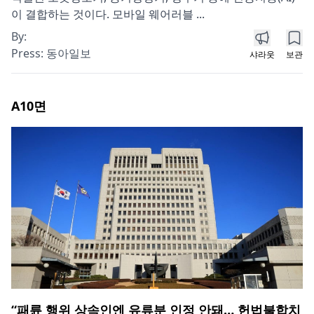
이 결합하는 것이다. 모바일 웨어러블 ...
By:
Press:
동아일보
샤라웃
보관
A10
면
“패륜 행위 상속인엔 유류분 인정 안돼… 헌법불합치