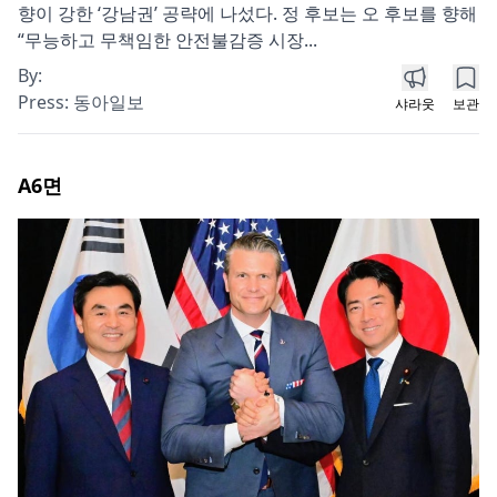
향이 강한 ‘강남권’ 공략에 나섰다. 정 후보는 오 후보를 향해
“무능하고 무책임한 안전불감증 시장...
By:
Press:
동아일보
샤라웃
보관
A6
면