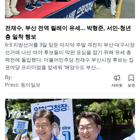
전재수, 부산 전역 릴레이 유세… 박형준, 서민-청년
층 밀착 행보
6·3 지방선거를 3일 앞둔 마지막 주말 격전지 부산·대구시장
선거에 나선 여야 후보들이 막판 표심을 잡기 위해 유세 총
력전에 돌입했다. 더불어민주당 전재수 부산시장 후보는 집
권여당 프리미엄을 앞세워 ‘해양수도 부산...
By:
Press:
동아일보
샤라웃
보관