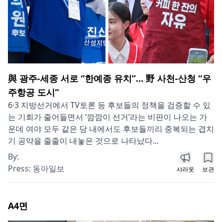
與 광주-세종 서로 “한예종 유치”… 野 사천-산청 “우
주항공 도시”
6·3 지방선거에서 TV토론 등 후보들의 정책을 검증할 수 있
는 기회가 줄어들면서 ‘깜깜이 선거’라는 비판이 나오는 가
운데 여야 모두 같은 당 내에서도 후보들끼리 중복되는 겹치
기 공약을 줄줄이 내놓은 것으로 나타났다...
By:
Press:
동아일보
샤라웃
보관
A4
면