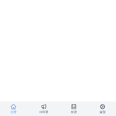
신문
샤라웃
보관
설정