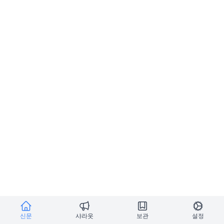
신문
샤라웃
보관
설정