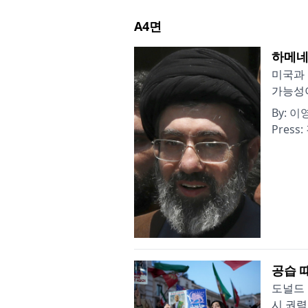
A4
면
하메네
미국과 
가능성이
By:
이
Press:
공습 
도널드 
시 권력