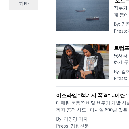
‘호르무
기타
정부가 
계 등에
By:
김
Press:
트럼프
닷새째 
하게 무
By:
김
Press:
이스라엘 “핵기지 폭격”…이란 
테헤란 북동쪽 비밀 핵무기 개발 시설
까지 공격 시도…미사일 800발 맞은 UA
By:
이영경 기자
Press:
경향신문