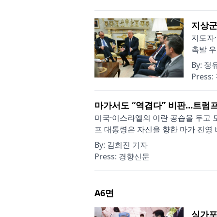
지상군
지도자·
촉발 우
By:
정
Press:
마가서도 “역겹다” 비판…트럼프
미국·이스라엘의 이란 공습을 두고 도
프 대통령은 자신을 향한 마가 진영 비
By:
김희진 기자
Press:
경향신문
A6
면
싱가포