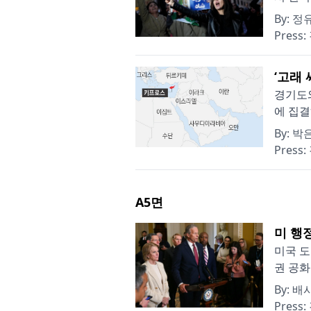
By:
정
Press:
‘고래
경기도와
에 집결
By:
박
Press:
A5
면
미 행
미국 도
권 공화
By:
배
Press: