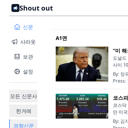
Shout out
신문
A1
면
샤라웃
“미 
보관
도널드 
사이 1
설정
By:
정
Press:
모든 신문사
코스피 
코스닥 
한겨레
만 미국
By:
김지
경향신문