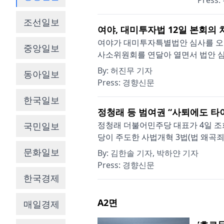
Press:
조선일보
여야, 대미투자법 12일 본회의 
여야가 대미투자특별법안 심사를 오는
중앙일보
사소위원회를 연달아 열면서 법안 심사
By:
허진무 기자
동아일보
Press:
경향신문
한국일보
정청래 등 범여권 “사퇴에도 타
정청래 더불어민주당 대표가 4일 조
국민일보
당이 주도한 사법개혁 3법(법 왜곡죄
문화일보
By:
김한솔 기자, 박하얀 기자
Press:
경향신문
한국경제
A2
면
매일경제