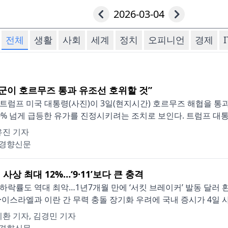
2026-03-04
전체
생활
사회
세계
정치
오피니언
경제
I
해군이 호르무즈 통과 유조선 호위할 것”
트럼프 미국 대통령(사진)이 3일(현지시간) 호르무즈 해협을 통
0% 넘게 급등한 유가를 진정시키려는 조치로 보인다. 트럼프 대통령
유진 기자
경향신문
사상 최대 12%…‘9·11’보다 큰 충격
하락률도 역대 최악…1년7개월 만에 ‘서킷 브레이커’ 발동 달러 
·이스라엘과 이란 간 무력 충돌 장기화 우려에 국내 증시가 4일 사상
환 기자, 김경민 기자