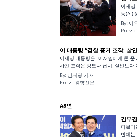
이재명 
능(AI
By:
이
Press:
이 대통령 “검찰 증거 조작, 살
이재명 대통령은 “이재명에게 돈 준 
사건 조작은 강도나 납치, 살인보다 더
By:
민서영 기자
Press:
경향신문
A8
면
김부겸
더불어민
번에는 