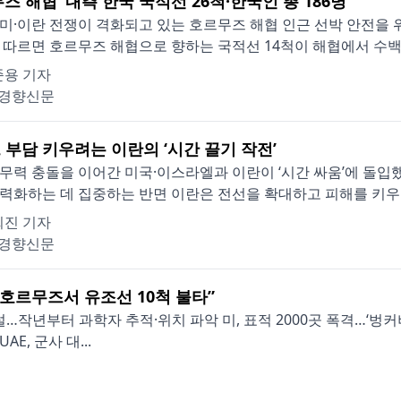
즈 해협’ 내측 한국 국적선 26척·한국인 총 186명
미·이란 전쟁이 격화되고 있는 호르무즈 해협 인근 선박 안전을 
 따르면 호르무즈 해협으로 향하는 국적선 14척이 해협에서 수백㎞
준용 기자
경향신문
 부담 키우려는 이란의 ‘시간 끌기 작전’
무력 충돌을 이어간 미국·이스라엘과 이란이 ‘시간 싸움’에 돌입
력화하는 데 집중하는 반면 이란은 전선을 확대하고 피해를 키우면
희진 기자
경향신문
“호르무즈서 유조선 10척 불타”
…작년부터 과학자 추적·위치 파악 미, 표적 2000곳 폭격…‘벙커버
E, 군사 대...