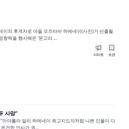
네이의 후계자로 아들 모즈타바 하메네이(사진)가 선출될
력을 행사해온 ‘문고리 ...
샤라웃
보관
두 사망”
해 “아야톨라 알리 하메네이 최고지도자처럼 나쁜 인물이 다
온건한 인사가 권...