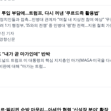
 투입 부담에…트럼프, 다시 꺼낸 ‘쿠르드족 활용법’
정치인들과 접촉…민병대 관계자 “며칠 내 지상전 참여 예상” ‘무
려 1기 행정부, ‘IS와의 전쟁’ 중 민병대 ‘팽’한 전력…지원 철회 가
유진 기자
경향신문
 “내가 곧 마가인데” 반박
널드 트럼프 미 대통령의 핵심 지지층인 마가(MAGA·미국을 다
판에 대해 “마가는 트럼...
르·필리핀 순방 마무리…아세안 협력 ‘신성장 분야’ 확장