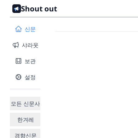
Shout out
신문
샤라웃
보관
설정
모든 신문사
한겨레
경향신문