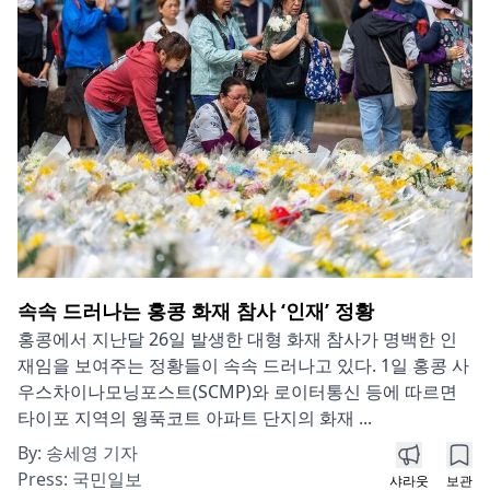
속속 드러나는 홍콩 화재 참사 ‘인재’ 정황
홍콩에서 지난달 26일 발생한 대형 화재 참사가 명백한 인
재임을 보여주는 정황들이 속속 드러나고 있다. 1일 홍콩 사
우스차이나모닝포스트(SCMP)와 로이터통신 등에 따르면
타이포 지역의 웡푹코트 아파트 단지의 화재 ...
By:
송세영 기자
Press:
국민일보
샤라웃
보관