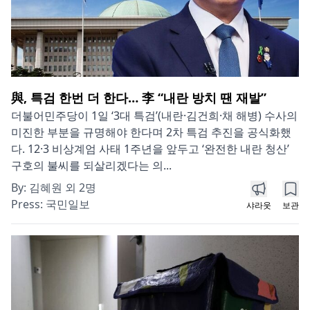
與, 특검 한번 더 한다… 李 “내란 방치 땐 재발”
더불어민주당이 1일 ‘3대 특검’(내란·김건희·채 해병) 수사의
미진한 부분을 규명해야 한다며 2차 특검 추진을 공식화했
다. 12·3 비상계엄 사태 1주년을 앞두고 ‘완전한 내란 청산’
구호의 불씨를 되살리겠다는 의...
By:
김혜원 외 2명
Press:
국민일보
샤라웃
보관