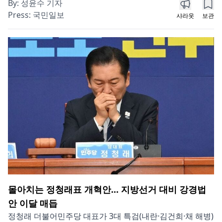
By:
성윤수 기자
Press:
국민일보
샤라웃
보관
몰아치는 정청래표 개혁안… 지방선거 대비 강경법
안 이달 매듭
정청래 더불어민주당 대표가 3대 특검(내란·김건희·채 해병)