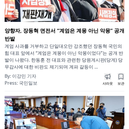
양향자, 장동혁 면전서 “계엄은 계몽 아닌 악몽” 공개
반발
계엄 사과를 거부하고 단일대오만 강조했던 장동혁 국민의
힘 대표 앞에서 “계엄은 계몽이 아닌 악몽이었다”는 공개 반
발이 나왔다. 한동훈 전 대표와 관련한 당원게시판(당게) 당
무감사에 대한 비판도 제기되며 계파 갈등이 ...
By:
이강민 기자
Press:
국민일보
샤라웃
보관