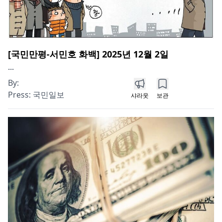
[국민만평-서민호 화백] 2025년 12월 2일
...
By:
Press:
국민일보
샤라웃
보관