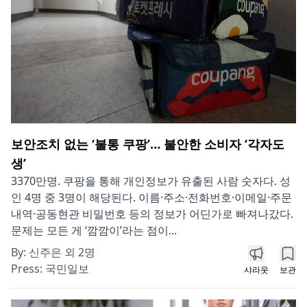
보안조치 없는 ‘불통 쿠팡’… 불안한 소비자 ‘각자도
생’
3370만명. 쿠팡을 통해 개인정보가 유출된 사람 숫자다. 성
인 4명 중 3명이 해당된다. 이름·주소·전화번호·이메일·주문
내역·공동현관 비밀번호 등의 정보가 어딘가로 빠져나갔다.
문제는 모든 게 ‘깜깜이’라는 점이...
By:
신주은 외 2명
Press:
국민일보
샤라웃
보관