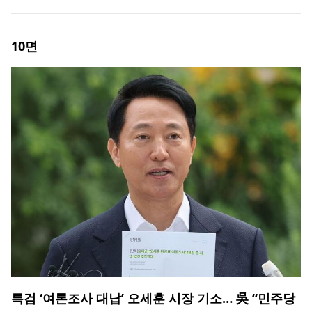
10
면
특검 ‘여론조사 대납’ 오세훈 시장 기소… 吳 “민주당