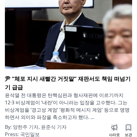
尹 “체포 지시 새빨간 거짓말” 재판서도 책임 떠넘기
기 급급
윤석열 전 대통령은 탄핵심판과 형사재판에 이르기까지
12·3 비상계엄이 ‘내란’이 아니라는 입장을 고수했다. 그는
비상계엄을 ‘경고성 계엄’ ‘평화적 메시지 계엄’ 등으로 명명
하면서 의미와 파장을 축소하고자 했다. ...
By:
양한주 기자, 윤준식 기자
Press:
국민일보
샤라웃
보관