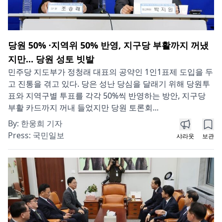
당원 50% ·지역위 50% 반영, 지구당 부활까지 꺼냈
지만… 당원 성토 빗발
민주당 지도부가 정청래 대표의 공약인 1인1표제 도입을 두
고 진통을 겪고 있다. 당은 성난 당심을 달래기 위해 당원투
표와 지역구별 투표를 각각 50%씩 반영하는 방안, 지구당
부활 카드까지 꺼내 들었지만 당원 토론회...
By:
한웅희 기자
Press:
국민일보
샤라웃
보관