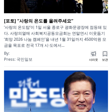
[포토] “사랑의 온도를 올려주세요”
‘사랑의 온도탑’이 1일 서울 종로구 광화문광장에 점등돼 있
다. 사랑의열매 사회복지공동모금회는 연말연시 이웃돕기
‘희망 2026 나눔 캠페인’을 내년 1월 31일까지 4500억원 모
금을 목표로 전국 17개 시·도에서...
By:
Press:
국민일보
샤라웃
보관