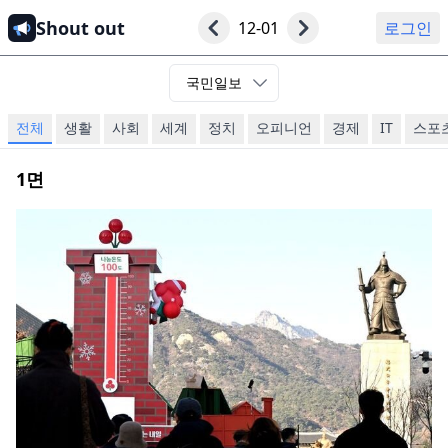
Shout out
12-01
로그인
국민일보
전체
생활
사회
세계
정치
오피니언
경제
IT
스포
1
면