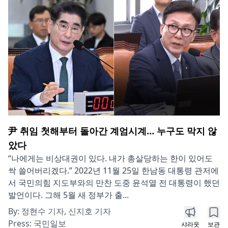
尹 취임 첫해부터 돌아간 계엄시계… 누구도 막지 않
았다
“나에게는 비상대권이 있다. 내가 총살당하는 한이 있어도
싹 쓸어버리겠다.” 2022년 11월 25일 한남동 대통령 관저에
서 국민의힘 지도부와의 만찬 도중 윤석열 전 대통령이 했던
발언이다. 그해 5월 새 정부가 출...
By:
정현수 기자, 신지호 기자
Press:
국민일보
샤라웃
보관