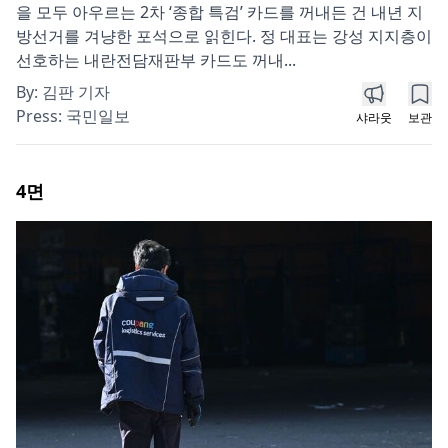
을 모두 아우르는 2차 ‘종합 특검’ 카드를 꺼내든 건 내년 지
방선거를 겨냥한 포석으로 읽힌다. 정 대표는 강성 지지층이
선호하는 내란전담재판부 카드도 꺼내...
By:
김판 기자
Press:
국민일보
샤라웃
보관
4
면