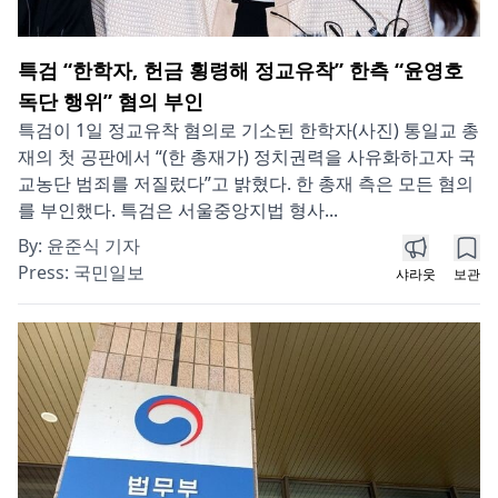
특검 “한학자, 헌금 횡령해 정교유착” 한측 “윤영호
독단 행위” 혐의 부인
특검이 1일 정교유착 혐의로 기소된 한학자(사진) 통일교 총
재의 첫 공판에서 “(한 총재가) 정치권력을 사유화하고자 국
교농단 범죄를 저질렀다”고 밝혔다. 한 총재 측은 모든 혐의
를 부인했다. 특검은 서울중앙지법 형사...
By:
윤준식 기자
Press:
국민일보
샤라웃
보관