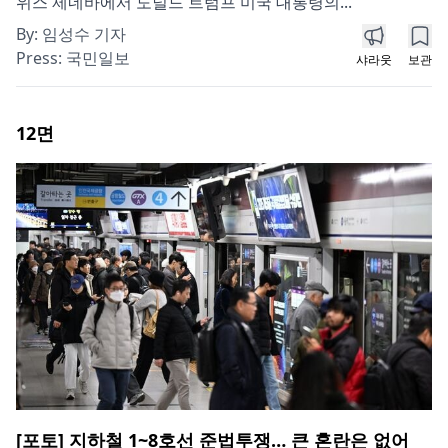
위스 제네바에서 도널드 트럼프 미국 대통령의...
By:
임성수 기자
Press:
국민일보
샤라웃
보관
12
면
[포토] 지하철 1~8호선 준법투쟁… 큰 혼란은 없어