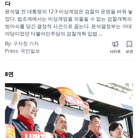
다
윤석열 전 대통령의 12·3 비상계엄은 검찰의 운명을 바꿔 놓
았다. 법조계에서는 비상계엄을 되돌릴 수 없는 검찰개혁의
방아쇠를 당긴 결정적 사건으로 꼽는다. 윤석열정부는 거대
야당이었던 더불어민주당의 검찰개혁 입법 ...
By:
구자창 기자
Press:
국민일보
샤라웃
보관
8
면