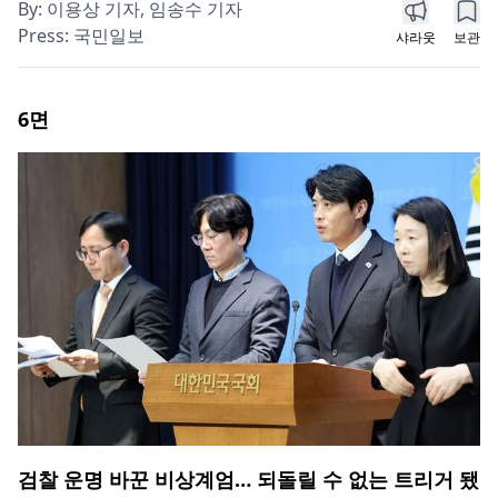
By:
이용상 기자, 임송수 기자
Press:
국민일보
샤라웃
보관
6
면
검찰 운명 바꾼 비상계엄… 되돌릴 수 없는 트리거 됐