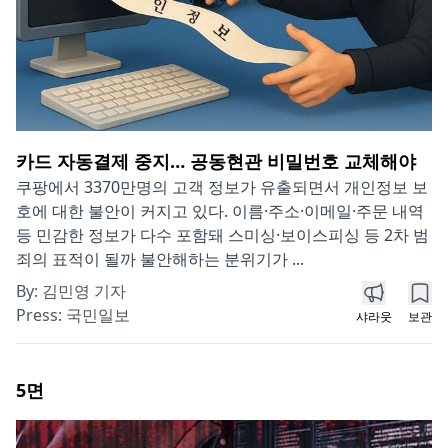
카드 자동결제 중지… 공동현관 비밀번호 교체해야
쿠팡에서 3370만명의 고객 정보가 유출되면서 개인정보 보
호에 대한 불안이 커지고 있다. 이름·주소·이메일·주문 내역
등 민감한 정보가 다수 포함돼 스미싱·보이스피싱 등 2차 범
죄의 표적이 될까 불안해하는 분위기가 ...
By:
김민영 기자
Press:
국민일보
샤라웃
보관
5
면