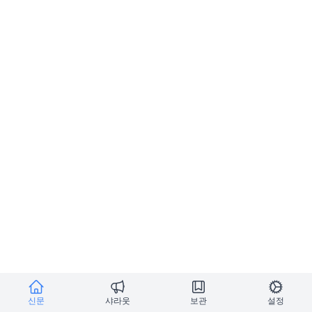
신문
샤라웃
보관
설정