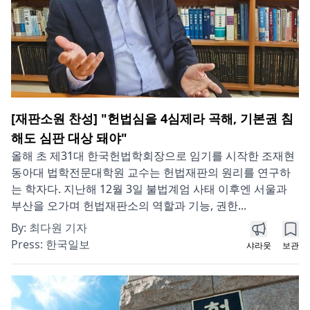
[재판소원 찬성] "헌법심을 4심제라 곡해, 기본권 침
해도 심판 대상 돼야"
올해 초 제31대 한국헌법학회장으로 임기를 시작한 조재현
동아대 법학전문대학원 교수는 헌법재판의 원리를 연구하
는 학자다. 지난해 12월 3일 불법계엄 사태 이후엔 서울과
부산을 오가며 헌법재판소의 역할과 기능, 권한...
By:
최다원 기자
Press:
한국일보
샤라웃
보관