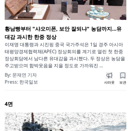
황남빵부터 "샤오미폰, 보안 잘되냐" 농담까지…유
대감 과시한 한중 정상
이재명 대통령과 시진핑 중국 국가주석은 1일 경주 아시아
태평양경제협력체(APEC) 정상회의를 계기로 열린 첫 한중
정상회담에서 남다른 유대감을 과시했다. 두 정상은 농담을
주고받으며 함박웃음을 지을 정도로 가까워진 ...
By:
문재연 기자
Press:
한국일보
샤라웃
보관
4
면