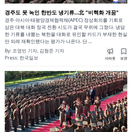
경주도 못 녹인 한반도 냉기류...北 "비핵화 개꿈"
경주 아시아·태평양경제협력체(APEC) 정상회의를 기회로
삼은 대북 대화 정국 전환 시도가 결국 무위에 그쳤다. 냉담
한 기류를 내뿜는 북한을 대화로 유인할 카드가 부재한 현실
만 되레 재확인됐다는 평가가 나온다. 단 ...
By:
조영빈 기자, 김형준 기자
Press:
한국일보
샤라웃
보관