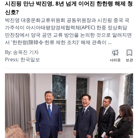
시진핑 만난 박진영, 8년 넘게 이어진 한한령 해제 청
신호?
박진영 대중문화교류위원회 공동위원장과 시진핑 중국 국
가주석이 아시아태평양경제협력체(APEC) 한중 정상회담
만찬장에서 양국 공연 교류 방안을 논의한 것으로 알려지면
서 '한한령(限韓令·한류 제한 조치)' 해제 관측이 ...
By:
송옥진 기자
Press:
한국일보
샤라웃
보관