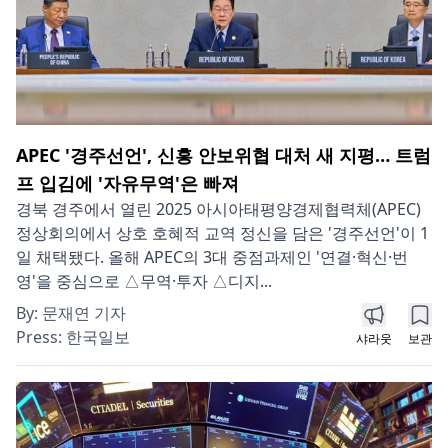
APEC '경주선언', 신흥 안보위협 대처 새 지평… 트럼
프 입김에 '자유무역'은 빠져
경북 경주에서 열린 2025 아시아태평양경제협력체(APEC)
정상회의에서 상호 호혜적 교역 정신을 담은 '경주선언'이 1
일 채택됐다. 올해 APEC의 3대 중점과제인 '연결·혁신·번
영'을 중심으로 △무역·투자 △디지...
By:
문재연 기자
Press:
한국일보
샤라웃
보관