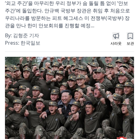
‘외교 주간’을 마무리한 우리 정부가 숨 돌릴 틈 없이 ‘안보
주간’에 돌입한다. 안규백 국방부 장관은 취임 후 처음으로
우리나라를 방문하는 피트 헤그세스 미 전쟁부(국방부) 장
관을 만나 한미 안보회의를 진행할 예정...
By:
김형준 기자
Press:
한국일보
샤라웃
보관