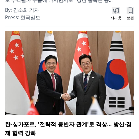
로 부각될까 수습에 나서면서도 "경선 불복은 용...
By:
김소희 기자
Press:
한국일보
샤라웃
보관
한-싱가포르, '전략적 동반자 관계'로 격상... 방산·경
제 협력 강화