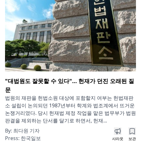
"대법원도 잘못할 수 있다"… 헌재가 던진 오래된 질
문
법원의 재판을 헌법소원 대상에 포함할지 여부는 헌법재판
소 설립이 논의되던 1987년부터 학계와 법조계에서 뜨거운
논쟁거리였다. 당시 헌재법 제정 작업을 맡은 법무부가 법원
판결을 제외하는 단서를 달기로 하면서, 헌재...
By:
최다원 기자
Press:
한국일보
샤라웃
보관