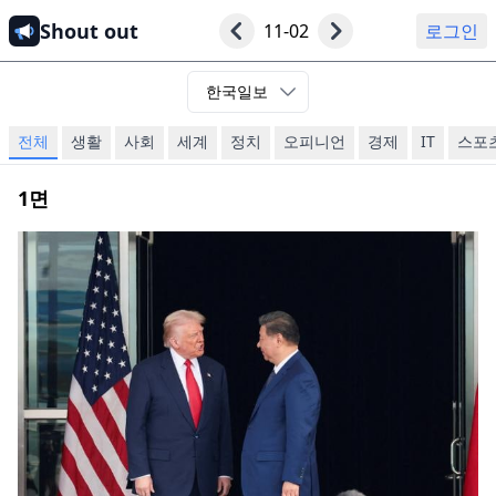
Shout out
11-02
로그인
한국일보
전체
생활
사회
세계
정치
오피니언
경제
IT
스포
1
면