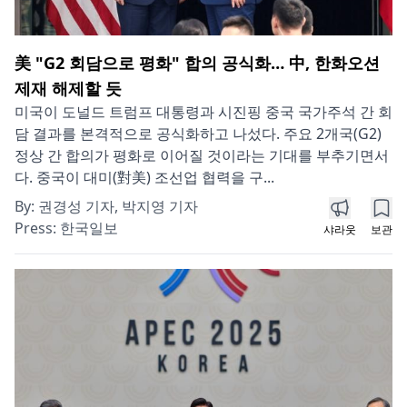
美 "G2 회담으로 평화" 합의 공식화… 中, 한화오션
제재 해제할 듯
미국이 도널드 트럼프 대통령과 시진핑 중국 국가주석 간 회
담 결과를 본격적으로 공식화하고 나섰다. 주요 2개국(G2)
정상 간 합의가 평화로 이어질 것이라는 기대를 부추기면서
다. 중국이 대미(對美) 조선업 협력을 구...
By:
권경성 기자, 박지영 기자
Press:
한국일보
샤라웃
보관