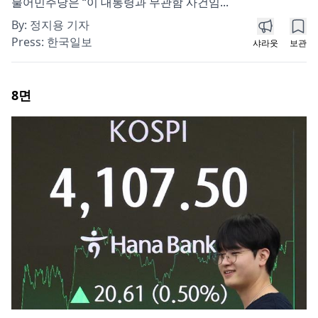
불어민주당은 “이 대통령과 무관함 사건임...
By:
정지용 기자
Press:
한국일보
샤라웃
보관
8
면