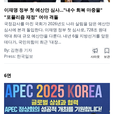
이재명 정부 첫 예산안 심사…"내수 회복 마중물"
"포퓰리즘 재정" 여야 격돌
국정감사를 마친 국회가 2026년도 나라 살림을 담은 예산안
심사에 본격 돌입한다. 이재명 정부 첫 심사로, 728조 원대
역대 최대 규모 예산안을 다룬다. 내년 6월 지방선거를 앞둔
데다가, 국민의힘이 최근 '대장...
By:
김현종 기자
Press:
한국일보
샤라웃
보관
6
면