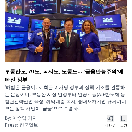
부동산도, AI도, 복지도, 노동도… '금융만능주의'에
빠진 정부
'해법은 금융이다.' 최근 이재명 정부의 정책 기조를 관통하
는 문장이다. 부동산 시장 안정부터 인공지능(AI)·반도체 등
첨단전략산업 육성, 취약계층 복지, 중대재해기업 규제까지
모든 정책 해법이 '금융'으로 수렴하...
By:
이승엽 기자
Press:
한국일보
샤라웃
보관