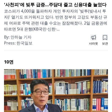
'사천피'에 빚투 급증…주담대 줄고 신용대출 늘었다
코스피가 4,000을 돌파하자 개인 투자자의 '빚투(빚내서 투
자)' 열기도 뜨거워지고 있다. 반면 정부의 고강도 부동산 규
제 여파로 주택 관련 대출 수요는 잠잠해졌다. 2일 금융권에
따르면 5대 은행(KB국민·신한·...
By:
안하늘 기자
Press:
한국일보
샤라웃
보관
10
면