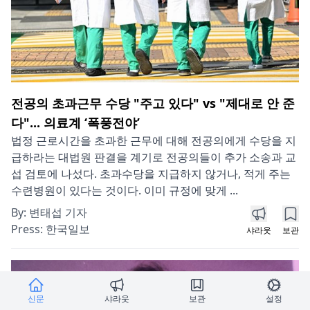
전공의 초과근무 수당 "주고 있다" vs "제대로 안 준
다"... 의료계 ‘폭풍전야’
법정 근로시간을 초과한 근무에 대해 전공의에게 수당을 지
급하라는 대법원 판결을 계기로 전공의들이 추가 소송과 교
섭 검토에 나섰다. 초과수당을 지급하지 않거나, 적게 주는
수련병원이 있다는 것이다. 이미 규정에 맞게 ...
By:
변태섭 기자
Press:
한국일보
샤라웃
보관
신문
샤라웃
보관
설정