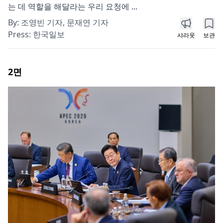
는 데 역할을 해달라는 우리 요청에 ...
By:
조영빈 기자, 문재연 기자
Press:
한국일보
샤라웃
보관
2
면