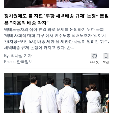
정치권에도 불 지핀 '쿠팡 새벽배송 규제' 논쟁···본질
은 "죽음의 배송 막자"
택배노동자의 심야·휴일 과로 문제를 논의하기 위한 국회
'택배 사회적 대화 기구'에서 민주노총 택배노조가 '심야시
간(자정~오전 5시) 배송 제한'을 제안한 사실이 알려진 뒤로,
새벽배송 규제 논쟁이 커지고 있다. 반...
By:
최나실 기자
Press:
한국일보
샤라웃
보관