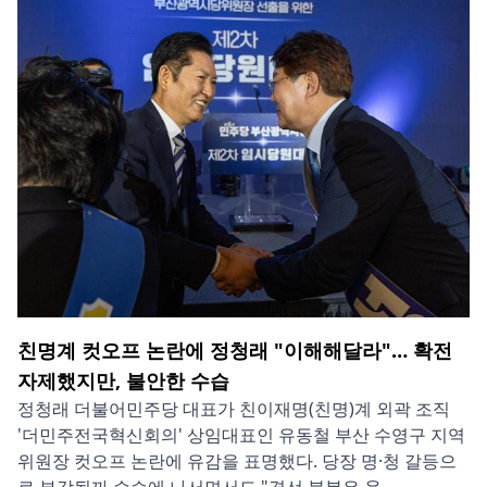
친명계 컷오프 논란에 정청래 "이해해달라"… 확전
자제했지만, 불안한 수습
정청래 더불어민주당 대표가 친이재명(친명)계 외곽 조직
'더민주전국혁신회의' 상임대표인 유동철 부산 수영구 지역
위원장 컷오프 논란에 유감을 표명했다. 당장 명·청 갈등으