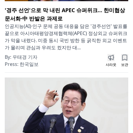
'경주 선언'으로 막 내린 APEC 슈퍼위크… 한미협상
문서화·中 반발은 과제로
인공지능(AI)·인구 문제 공동 대응을 담은 '경주선언' 발표를
끝으로 아시아태평양경제협력체(APEC) 정상외교 슈퍼위크
가 막을 내렸다. 미중 동시 국빈 방한 등 굵직한 외교 이벤트
가 몰리며 관심과 우려도 컸지만 대...
By:
우태경 기자
Press:
한국일보
샤라웃
보관