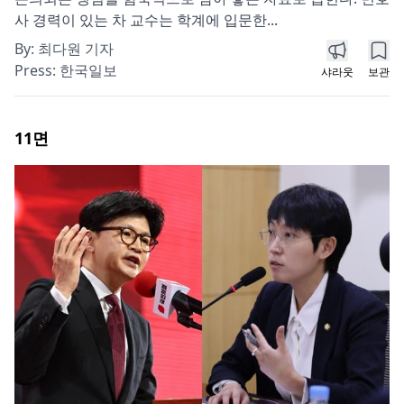
사 경력이 있는 차 교수는 학계에 입문한...
By:
최다원 기자
Press:
한국일보
샤라웃
보관
11
면