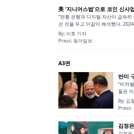
美 ‘지니어스법’으로 코인 신사
“전통 은행과 디지털 자산이 급속히 
선 것을 두고 이같이 해석했다. 2024
By:
이호 기자
Press:
동아일보
A3
면
반미 
“비차별
들은 이
By:
김
Press:
김정은
김정은 