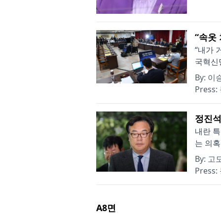
“속옷 
“내가 
국혁신당
By:
이
Press:
정진석
내란 특
는 의혹
By:
고
Press:
A8
면