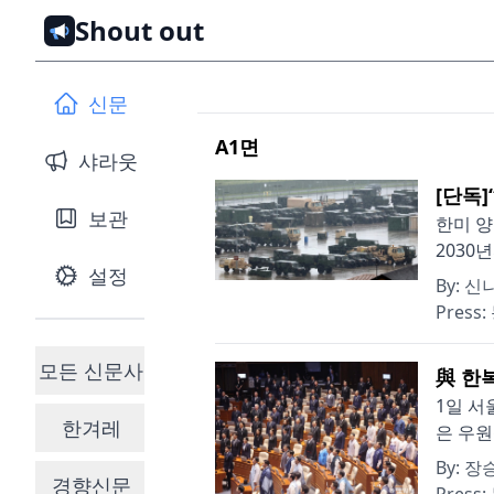
Shout out
신문
A1
면
샤라웃
[단독]
보관
한미 양
2030
설정
By:
신나
Press:
모든 신문사
與 한복
1일 서
한겨레
은 우원
By:
장
경향신문