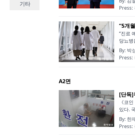
By:
김철
기타
Press:
“5개
“진료 
당뇨병을
By:
박성
Press:
A2
면
[단독
《코인 
있다. 
By:
한재
Press: