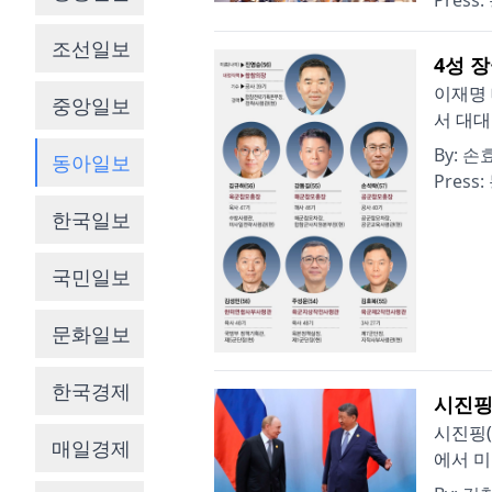
Press:
조선일보
4성 장
이재명 
중앙일보
서 대대
By:
손
동아일보
Press:
한국일보
국민일보
문화일보
한국경제
시진핑
시진핑(
매일경제
에서 미