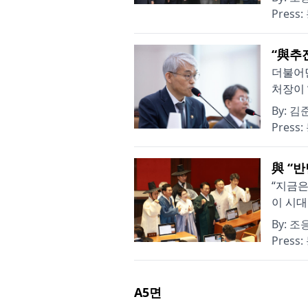
Press:
“與추
더불어민
처장이 
By:
김
Press:
與 “
“지금은
이 시대
By:
조
Press:
A5
면