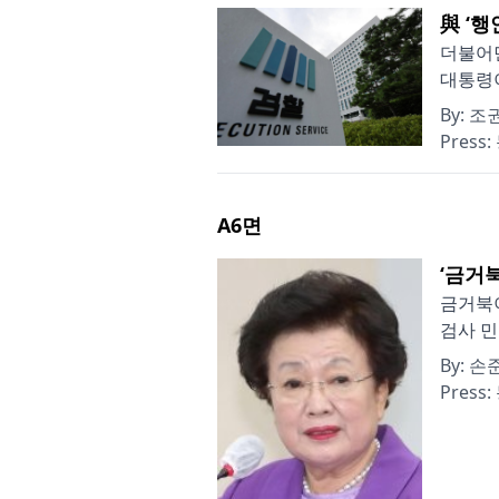
與 ‘
더불어
대통령이
By:
조권
Press:
A6
면
‘금거
금거북이
검사 민
By:
손준
Press: