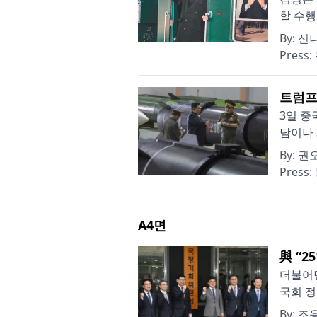
할 수행
By:
신
Press:
트럼프
3일 중
담이나 
By:
권
Press:
A4
면
與 “
더불어
국회 정
By:
조