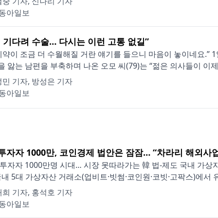
중 기자, 신나리 기자
동아일보
월 기다려 수술… 다시는 이런 고통 없길”
예약이 조금 더 수월해질 거란 얘기를 들으니 마음이 놓이네요.” 
 앓는 남편을 부축하며 나온 오모 씨(79)는 “젊은 의사들이 이제라
민 기자, 방성은 기자
동아일보
]투자자 1000만, 코인경제 법안은 잠잠… “차라리 해외사업
투자자 1000만명 시대… 시장 못따라가는 韓 법-제도 국내 가상
국내 5대 가상자산 거래소(업비트·빗썸·코인원·코빗·고팍스)에서 유
희 기자, 홍석호 기자
동아일보