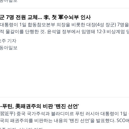
동아일보
군 7명 전원 교체… 李, 첫 軍수뇌부 인사
대통령이 1일 합동참모본부 의장을 비롯한 대장(4성 장군) 7명을
적 물갈이를 단행한 것. 윤석열 정부에서 임명돼 12·3 비상계엄 당시
효주 기자
동아일보
-푸틴, 美패권주의 비판 ‘톈진 선언’
習近平) 중국 국가주석과 블라디미르 푸틴 러시아 대통령이 1일 
국의 패권주의를 비판하는 내용의 ‘톈진 선언’을 발표했다. SCO에 