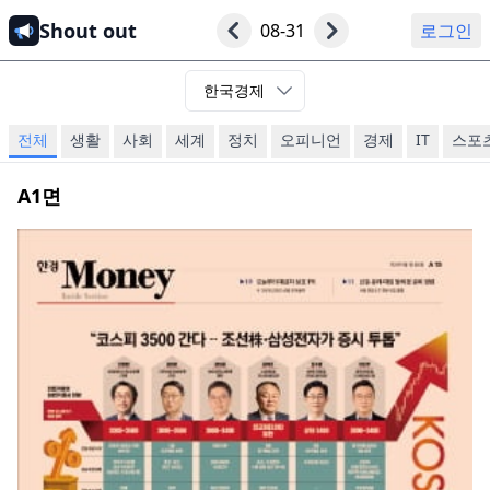
Shout out
08-31
로그인
한국경제
전체
생활
사회
세계
정치
오피니언
경제
IT
스포
A1
면