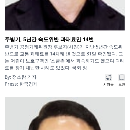
주병기, 5년간 속도위반 과태료만 14번
주병기 공정거래위원장 후보자(사진)가 지난 5년간 속도위
반으로 교통 과태료를 14차례 낸 것으로 31일 확인됐다. 그
는 어린이 보호구역인 ‘스쿨존’에서 과속하기도 했으며 과태
료를 장기 체납한 사례도 있었다. 국회 정...
By:
정소람 기자
Press:
한국경제
샤라웃
보관