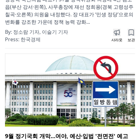
읍(부산 강서·왼쪽), 사무총장에 재선 정희용(경북 고령성주
칠곡·오른쪽) 의원을 내정했다. 장 대표가 ‘민생 정당’으로의
변화를 강조한 가운데 정책 능력 강화...
By:
정소람 기자, 이슬기 기자
Press:
한국경제
샤라웃
보관
9월 정기국회 개막…여야, 예산·입법 '전면전' 예고