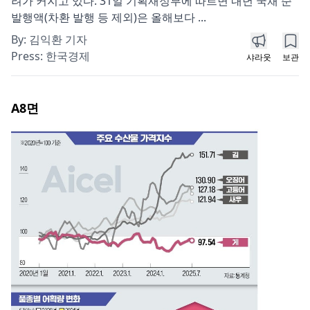
려가 커지고 있다. 31일 기획재정부에 따르면 내년 국채 순
발행액(차환 발행 등 제외)은 올해보다 ...
By:
김익환 기자
Press:
한국경제
샤라웃
보관
A8
면