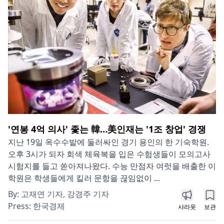
'연봉 4억 의사' 좇는 韓…美인재는 '1조 창업' 경쟁
지난 19일 옥수수밭에 둘러싸인 경기 용인의 한 기숙학원.
오후 3시가 되자 회색 체육복을 입은 수험생들이 모의고사
시험지를 들고 쏟아져나왔다. 수능 만점자 여럿을 배출한 이
학원은 학생들에게 킬러 문항을 끊임없이 ...
By:
고재연 기자, 강경주 기자
Press:
한국경제
샤라웃
보관