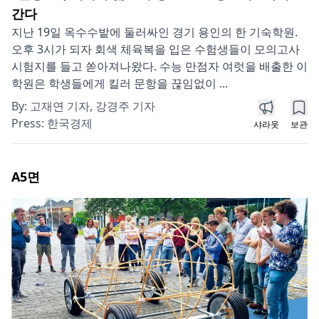
간다
지난 19일 옥수수밭에 둘러싸인 경기 용인의 한 기숙학원.
오후 3시가 되자 회색 체육복을 입은 수험생들이 모의고사
시험지를 들고 쏟아져나왔다. 수능 만점자 여럿을 배출한 이
학원은 학생들에게 킬러 문항을 끊임없이 ...
By:
고재연 기자, 강경주 기자
Press:
한국경제
샤라웃
보관
A5
면