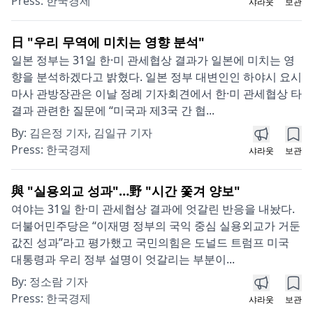
Press:
한국경제
샤라웃
보관
日 "우리 무역에 미치는 영향 분석"
일본 정부는 31일 한·미 관세협상 결과가 일본에 미치는 영
향을 분석하겠다고 밝혔다. 일본 정부 대변인인 하야시 요시
마사 관방장관은 이날 정례 기자회견에서 한·미 관세협상 타
결과 관련한 질문에 “미국과 제3국 간 협...
By:
김은정 기자, 김일규 기자
Press:
한국경제
샤라웃
보관
與 "실용외교 성과"…野 "시간 쫓겨 양보"
여야는 31일 한·미 관세협상 결과에 엇갈린 반응을 내놨다.
더불어민주당은 “이재명 정부의 국익 중심 실용외교가 거둔
값진 성과”라고 평가했고 국민의힘은 도널드 트럼프 미국
대통령과 우리 정부 설명이 엇갈리는 부분이...
By:
정소람 기자
Press:
한국경제
샤라웃
보관