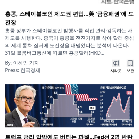
홍콩, 스테이블코인 제도권 편입…美 '금융패권'에 도
전장
홍콩 정부가 스테이블코인 발행사를 직접 관리·감독하는 새
제도를 시행한다. 중국이 홍콩을 전진기지로 삼아 달러 중심
의 세계 통화 질서에 도전장을 내밀었다는 분석이 나온다.
31일 블룸버그통신에 따르면 홍콩달러(HKD...
By:
이혜인 기자
Press:
한국경제
샤라웃
보관
트럼프 금리 압박에도 버티는 파월…Fed선 2명 반란