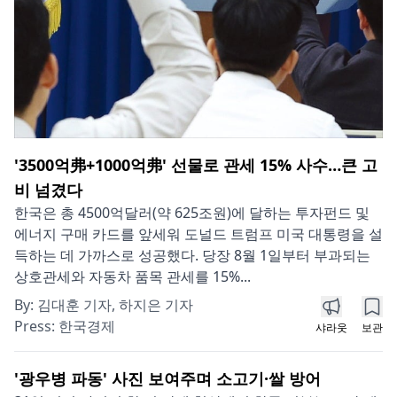
'3500억弗+1000억弗' 선물로 관세 15% 사수…큰 고
비 넘겼다
한국은 총 4500억달러(약 625조원)에 달하는 투자펀드 및
에너지 구매 카드를 앞세워 도널드 트럼프 미국 대통령을 설
득하는 데 가까스로 성공했다. 당장 8월 1일부터 부과되는
상호관세와 자동차 품목 관세를 15%...
By:
김대훈 기자, 하지은 기자
Press:
한국경제
샤라웃
보관
'광우병 파동' 사진 보여주며 소고기·쌀 방어