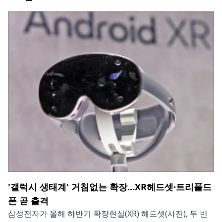
'갤럭시 생태계' 거침없는 확장…XR헤드셋·트리폴드
폰 곧 출격
삼성전자가 올해 하반기 확장현실(XR) 헤드셋(사진), 두 번