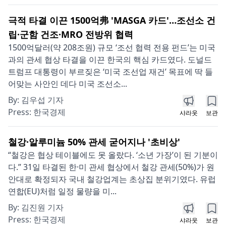
극적 타결 이끈 1500억弗 'MASGA 카드'…조선소 건
립·군함 건조·MRO 전방위 협력
1500억달러(약 208조원) 규모 ‘조선 협력 전용 펀드’는 미국
과의 관세 협상 타결을 이끈 한국의 핵심 카드였다. 도널드
트럼프 대통령이 부르짖은 ‘미국 조선업 재건’ 목표에 딱 들
어맞는 사안인 데다 미국 조선소...
By:
김우섭 기자
Press:
한국경제
샤라웃
보관
철강·알루미늄 50% 관세 굳어지나 '초비상'
“철강은 협상 테이블에도 못 올랐다. ‘소년 가장’이 된 기분이
다.” 31일 타결된 한·미 관세 협상에서 철강 관세(50%)가 원
안대로 확정되자 국내 철강업계는 초상집 분위기였다. 유럽
연합(EU)처럼 일정 물량을 미...
By:
김진원 기자
Press:
한국경제
샤라웃
보관