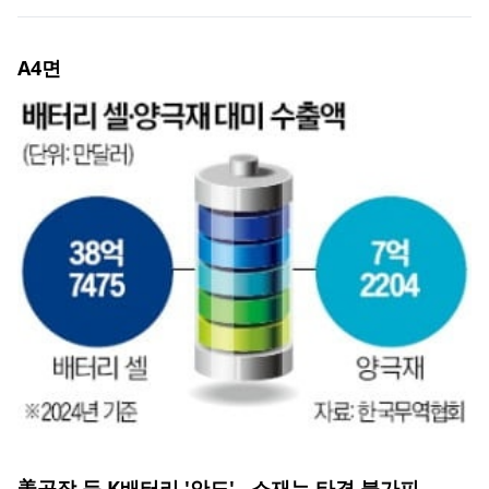
A4
면
美공장 둔 K배터리 '안도'…소재는 타격 불가피