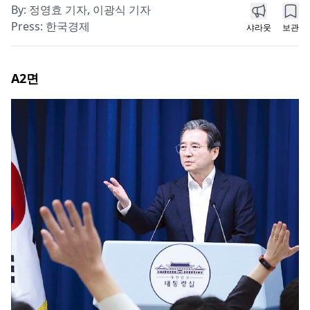
By:
정영효 기자, 이광식 기자
Press:
한국경제
샤라웃
보관
A2
면