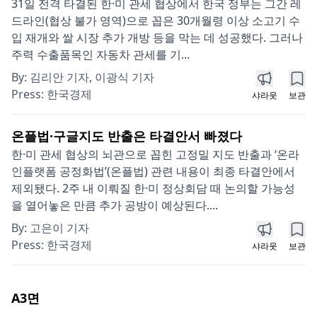
31일 전격 타결된 한·미 관세 협상에서 한국 정부는 그간 레
드라인(협상 불가 영역)으로 꼽은 30개월령 이상 소고기 수
입 재개와 쌀 시장 추가 개방 등을 막는 데 성공했다. 그러나
주력 수출품목인 자동차 관세를 기...
By:
김리안 기자, 이광식 기자
Press:
한국경제
샤라웃
보관
온플법·구글지도 반출은 타결안서 빠졌다
한·미 관세 협상의 뇌관으로 꼽힌 고정밀 지도 반출과 ‘온라
인플랫폼 공정화법’(온플법) 관련 내용이 최종 타결안에서
제외됐다. 2주 내 이뤄질 한·미 정상회담 때 논의할 가능성
을 열어놓은 만큼 추가 공방이 예상된다....
By:
고은이 기자
Press:
한국경제
샤라웃
보관
A3
면