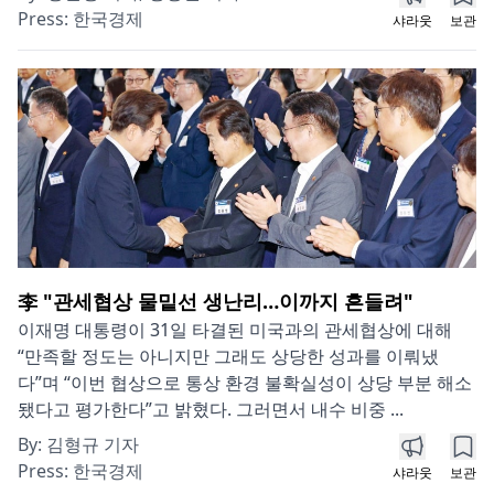
Press:
한국경제
샤라웃
보관
李 "관세협상 물밑선 생난리…이까지 흔들려"
이재명 대통령이 31일 타결된 미국과의 관세협상에 대해
“만족할 정도는 아니지만 그래도 상당한 성과를 이뤄냈
다”며 “이번 협상으로 통상 환경 불확실성이 상당 부분 해소
됐다고 평가한다”고 밝혔다. 그러면서 내수 비중 ...
By:
김형규 기자
Press:
한국경제
샤라웃
보관