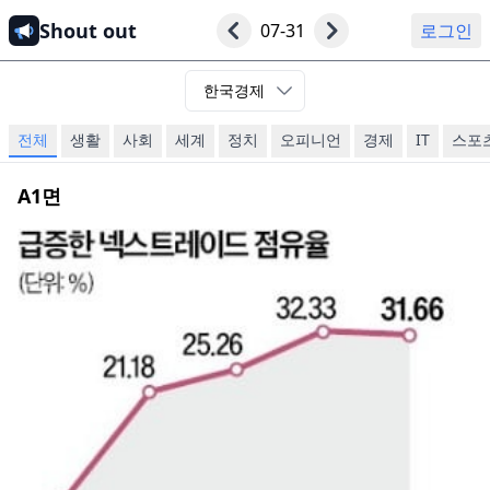
Shout out
07-31
로그인
한국경제
전체
생활
사회
세계
정치
오피니언
경제
IT
스포
A1
면