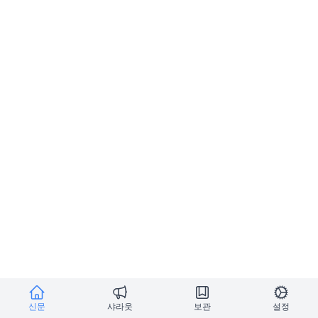
신문
샤라웃
보관
설정