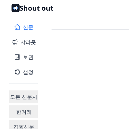
Shout out
신문
샤라웃
보관
설정
모든 신문사
한겨레
경향신문