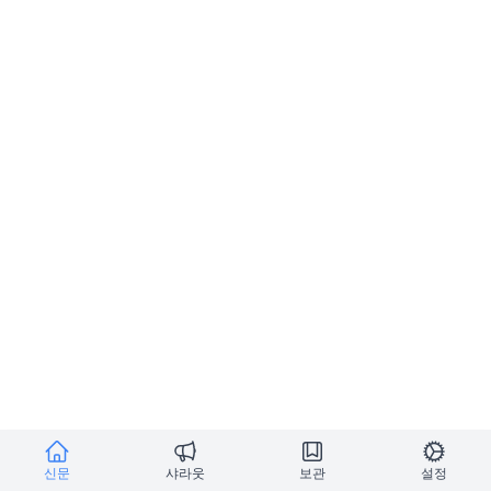
신문
샤라웃
보관
설정