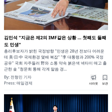
김민석 "지금은 제2의 IMF같은 상황 … 첫째도 둘째
도 민생"
총리후보자가 밝힌 국정방향 "민생은 28년 전보다 어려운
데 美·日·中 국제환경 몇배 복잡" "李 대통령과 200% 국정
공유" 국회 자주들러 野와 소통 약속 붉은색 넥타이 매고 출
근한 金 "청문회 통해 각계 말씀 경...
By:
전형민 기자
Press:
매일경제
샤라웃
보관