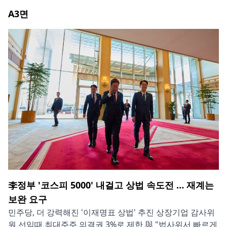
A3
면
李정부 '코스피 5000' 내걸고 상법 속도전 … 재계는
보완 요구
민주당, 더 강력해진 '이재명표 상법' 추진 상장기업 감사위
원 선임때 최대주주 의결권 3%로 제한 與 "법사위서 빠르게