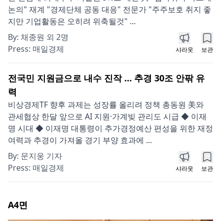
논의" 재계 "경제단체 공동 대응" 전문가 "주주보호 취지 좋
지만 기업활동은 오히려 위축될것" ...
By:
채종원 외 2명
Press:
매일경제
샤라웃
보관
전국민 지원금으로 내수 진작 … 추경 30조 안팎 유
력
비상경제TF 향후 과제는 성장률 올리려 정책 총동원 美와
관세협상 한달 앞으로 AI 지원·가계빚 관리도 시급 ◆ 이재
명 시대 ◆ 이재명 대통령이 추가경정예산 편성을 위한 재정
여력과 추경이 가져올 경기 부양 효과에 ...
By:
문지웅 기자
Press:
매일경제
샤라웃
보관
A4
면