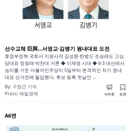
선수교체 巨與…서영교·김병기 원내대표 도전
李정부정책 국회서 지원사격 김성환·한병도·조승래도 고심
당대표 정청래·박찬대 거론 ◆ 이재명 시대 ◆ 6·3 대선에서
승리를 거둔 더불어민주당이 5일부터 본격적인 차기 원내
대표 선거전에 돌입했다. 후보 등록 첫날인 ...
By:
구정근 기자
Press:
매일경제
샤라웃
보관
A6
면