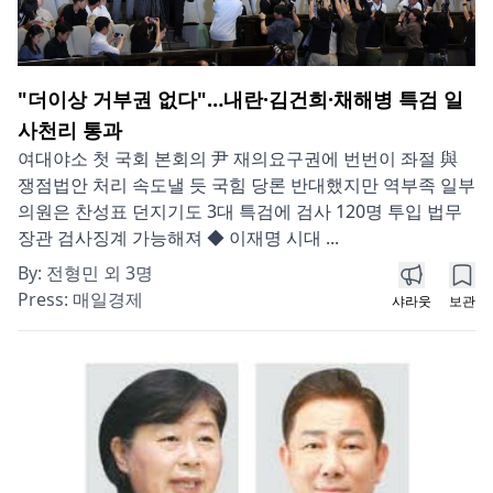
"더이상 거부권 없다"…내란·김건희·채해병 특검 일
사천리 통과
여대야소 첫 국회 본회의 尹 재의요구권에 번번이 좌절 與
쟁점법안 처리 속도낼 듯 국힘 당론 반대했지만 역부족 일부
의원은 찬성표 던지기도 3대 특검에 검사 120명 투입 법무
장관 검사징계 가능해져 ◆ 이재명 시대 ...
By:
전형민 외 3명
Press:
매일경제
샤라웃
보관