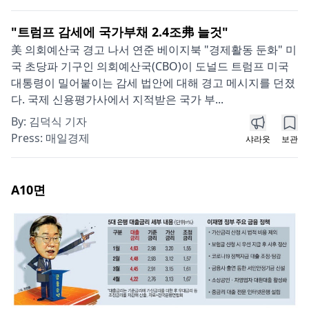
"트럼프 감세에 국가부채 2.4조弗 늘것"
美 의회예산국 경고 나서 연준 베이지북 "경제활동 둔화" 미
국 초당파 기구인 의회예산국(CBO)이 도널드 트럼프 미국
대통령이 밀어붙이는 감세 법안에 대해 경고 메시지를 던졌
다. 국제 신용평가사에서 지적받은 국가 부...
By:
김덕식 기자
Press:
매일경제
샤라웃
보관
A10
면