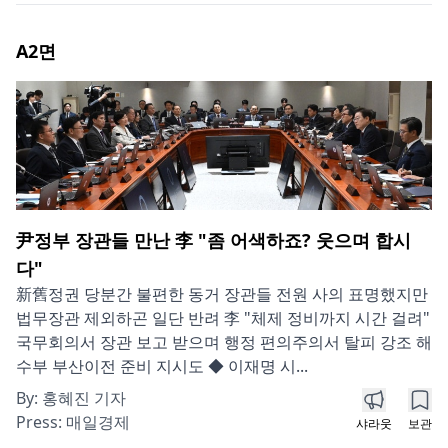
A2
면
尹정부 장관들 만난 李 "좀 어색하죠? 웃으며 합시
다"
新舊정권 당분간 불편한 동거 장관들 전원 사의 표명했지만
법무장관 제외하곤 일단 반려 李 "체제 정비까지 시간 걸려"
국무회의서 장관 보고 받으며 행정 편의주의서 탈피 강조 해
수부 부산이전 준비 지시도 ◆ 이재명 시...
By:
홍혜진 기자
Press:
매일경제
샤라웃
보관