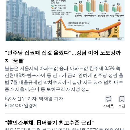
"민주당 집권때 집값 올랐다"…강남 이어 노도강까
지 '꿈틀'
불붙은 서울지역 아파트값 송파 아파트값 한주새 0.5% 쑥
신현대9차·반포자이 등 신고가 금리 인하에 민주당 정권 출
범 7월 대출규제전 막차수요까지 집값 자극 요소 넘쳐 매수
증가 서울시,은마 등 토허구역 재지정 정...
By:
서진우 기자, 박재영 기자
Press:
매일경제
샤라웃
보관
"韓민간부채, 日버블기 최고수준 근접"
한은 '日경제 교훈 보고서' 민간부채비율 207%로 껑충 일본