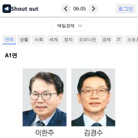
Shout out
06-05
로그인
매일경제
전체
생활
사회
세계
정치
오피니언
경제
IT
스포
A1
면