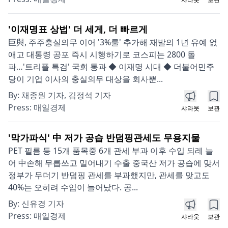
'이재명표 상법' 더 세게, 더 빠르게
巨與, 주주충실의무 이어 '3%룰' 추가해 재발의 1년 유예 없
애고 대통령 공포 즉시 시행하기로 코스피는 2800 돌
파…'트리플 특검' 국회 통과 ◆ 이재명 시대 ◆ 더불어민주
당이 기업 이사의 충실의무 대상을 회사뿐...
By:
채종원 기자, 김정석 기자
Press:
매일경제
샤라웃
보관
'막가파식' 中 저가 공습 반덤핑관세도 무용지물
PET 필름 등 15개 품목중 6개 관세 부과 이후 수입 되레 늘
어 中손해 무릅쓰고 밀어내기 수출 중국산 저가 공습에 맞서
정부가 무더기 반덤핑 관세를 부과했지만, 관세를 맞고도
40%는 오히려 수입이 늘어났다. 공...
By:
신유경 기자
Press:
매일경제
샤라웃
보관