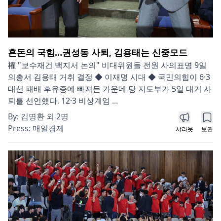
혼돈의 국힘…권성동 사퇴, 김용태는 신중모드
權 "보수재건 백지서 논의" 비대위원들 전원 사의표명 9일
의총서 김용태 거취 결정 ◆ 이재명 시대 ◆ 국민의힘이 6·3
대선 패배 후유증에 빠져든 가운데 당 지도부가 5일 대거 사
퇴를 선언했다. 12·3 비상계엄 ...
By:
김명환 외 2명
Press:
매일경제
샤라웃
보관