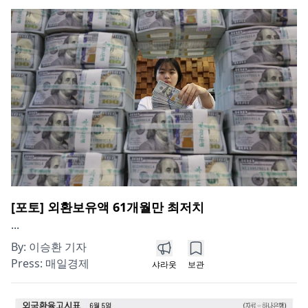
[포토] 외환보유액 61개월만 최저치
...
By:
이승환 기자
Press:
매일경제
샤라웃
보관