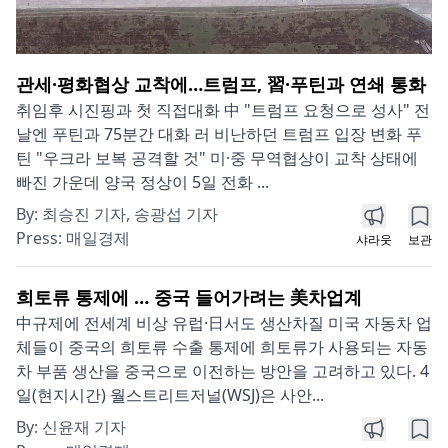
관세·평화협상 교착에…트럼프, 習·푸틴과 연쇄 통화
취임후 시진핑과 첫 직접대화 中 "트럼프 요청으로 성사" 전
날엔 푸틴과 75분간 대화 러 비난하던 트럼프 입장 변화 푸
틴 "우크라 보복 공격할 것" 미·중 무역협상이 교착 상태에
빠진 가운데 양국 정상이 5일 전화 ...
By:
최승진 기자, 송광섭 기자
Press:
매일경제
샤라웃
보관
희토류 통제에 … 중국 들어가려는 美차업계
中규제에 전세계 비상 유럽·日서도 생산차질 미국 자동차 업
체들이 중국의 희토류 수출 통제에 희토류가 사용되는 자동
차 부품 생산을 중국으로 이전하는 방안을 고려하고 있다. 4
일(현지시간) 월스트리트저널(WSJ)은 사안...
By:
신윤재 기자