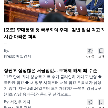
[포토] 李대통령 첫 국무회의 주재…김밥 점심 먹고 3
시간 마라톤 회의
...
By:
Press:
매일경제
샤라웃
보관
정권초 심상찮은 서울집값… 토허제 해제 때 수준
11주 만에 최대 상승폭 기록 추가 금리인하 기대도 반영 ◆
불안한 집값 ◆ 새 정부 시작부터 서울 집값 오름세가 심상
치 않다. 지난 3월 24일부터 토지거래허가구역이 강남 3구
(서초·강남·송파구)와 용산구 전역으로...
By:
서진우 기자
Press:
매일경제
샤라웃
보관