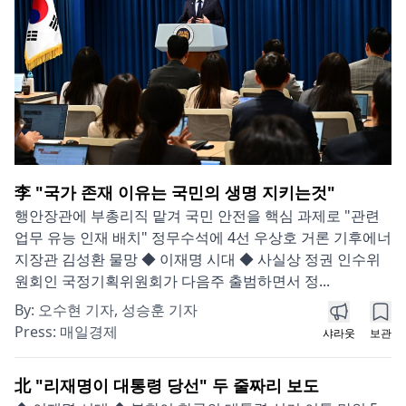
李 "국가 존재 이유는 국민의 생명 지키는것"
행안장관에 부총리직 맡겨 국민 안전을 핵심 과제로 "관련
업무 유능 인재 배치" 정무수석에 4선 우상호 거론 기후에너
지장관 김성환 물망 ◆ 이재명 시대 ◆ 사실상 정권 인수위
원회인 국정기획위원회가 다음주 출범하면서 정...
By:
오수현 기자, 성승훈 기자
Press:
매일경제
샤라웃
보관
北 "리재명이 대통령 당선" 두 줄짜리 보도