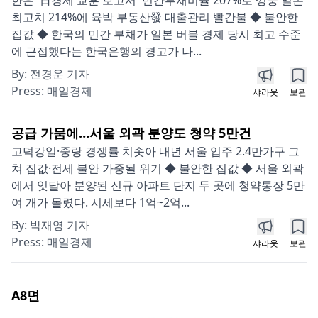
최고치 214%에 육박 부동산發 대출관리 빨간불 ◆ 불안한
집값 ◆ 한국의 민간 부채가 일본 버블 경제 당시 최고 수준
에 근접했다는 한국은행의 경고가 나...
By:
전경운 기자
Press:
매일경제
샤라웃
보관
공급 가뭄에…서울 외곽 분양도 청약 5만건
고덕강일·중랑 경쟁률 치솟아 내년 서울 입주 2.4만가구 그
쳐 집값·전세 불안 가중될 위기 ◆ 불안한 집값 ◆ 서울 외곽
에서 잇달아 분양된 신규 아파트 단지 두 곳에 청약통장 5만
여 개가 몰렸다. 시세보다 1억~2억...
By:
박재영 기자
Press:
매일경제
샤라웃
보관
A8
면