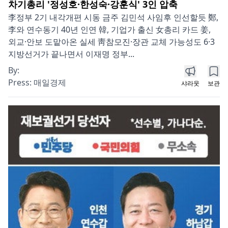
차기총리 '정성호·한성숙·강훈식' 3인 압축
李정부 2기 내각개편 시동 금주 김민석 사임후 인선할듯 鄭,
李와 연수동기 40년 인연 韓, 기업가 출신 女총리 카드 姜,
외교·안보 도맡아온 실세 靑참모진·장관 교체 가능성도 6·3
지방선거가 끝나면서 이재명 정부...
By:
Press:
매일경제
샤라웃
보관