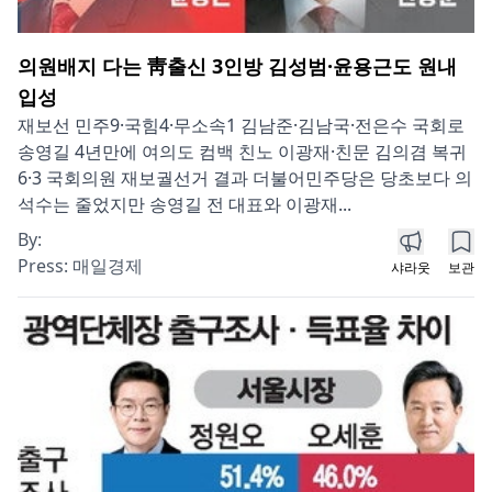
의원배지 다는 靑출신 3인방 김성범·윤용근도 원내
입성
재보선 민주9·국힘4·무소속1 김남준·김남국·전은수 국회로
송영길 4년만에 여의도 컴백 친노 이광재·친문 김의겸 복귀
6·3 국회의원 재보궐선거 결과 더불어민주당은 당초보다 의
석수는 줄었지만 송영길 전 대표와 이광재...
By:
Press:
매일경제
샤라웃
보관