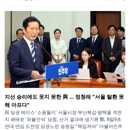
지선 승리에도 웃지 못한 與 … 정청래 "서울 탈환 못
해 아프다"
與 당권 레이스 '소용돌이' 서울시장·부산북갑·평택을 격전
지 패배로 '좌불안석' 당청, 선거 결과에 냉기류 鄭, 8말9초
전대 연임 도전장 당권노린 송영길 "책임져야" 더불어민주