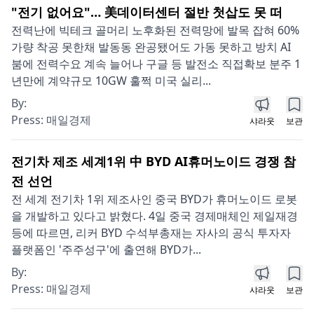
"전기 없어요"… 美데이터센터 절반 첫삽도 못 떠
전력난에 빅테크 골머리 노후화된 전력망에 발목 잡혀 60%
가량 착공 못한채 발동동 완공됐어도 가동 못하고 방치 AI
붐에 전력수요 계속 늘어나 구글 등 발전소 직접확보 분주 1
년만에 계약규모 10GW 훌쩍 미국 실리...
By:
Press:
매일경제
샤라웃
보관
전기차 제조 세계1위 中 BYD AI휴머노이드 경쟁 참
전 선언
전 세계 전기차 1위 제조사인 중국 BYD가 휴머노이드 로봇
을 개발하고 있다고 밝혔다. 4일 중국 경제매체인 제일재경
등에 따르면, 리커 BYD 수석부총재는 자사의 공식 투자자
플랫폼인 '주주성구'에 출연해 BYD가...
By:
Press:
매일경제
샤라웃
보관