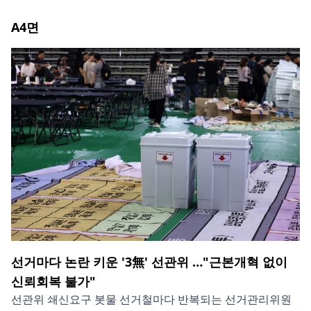
A4
면
선거마다 논란 키운 '3無' 선관위 …"근본개혁 없이
신뢰회복 불가"
선관위 쇄신요구 봇물 선거철마다 반복되는 선거관리위원