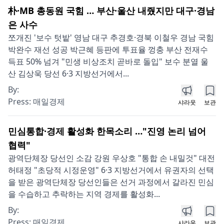
朴·MB 총동원 국힘 … 부산·울산 내줬지만 대구·경남
은 사수
쪼개진 '보수 텃밭' 영남 대구 추경호·경북 이철우 경남 국힘
박완수 재선 성공 박근혜 등판에 투표율 껑충 부산 전재수
득표 50% 넘겨 "민생 비상조치 곧바로 돌입" 보수 분열 울
산 김상욱 당선 6·3 지방선거에서...
By:
Press:
매일경제
샤라웃
보관
민심통합·경제 활성화 한목소리 …"진영 논리 넘어
협력"
광역단체장 당선인 소감 강원 우상호 "통합 손 내밀것" 대전
허태정 "초당적 시정운영" 6·3 지방선거에서 유권자의 선택
을 받은 광역단체장 당선인들은 선거 과정에서 갈라진 민심
을 수습하고 추락하는 지역 경제를 활성화...
By:
Press:
매일경제
샤라웃
보관