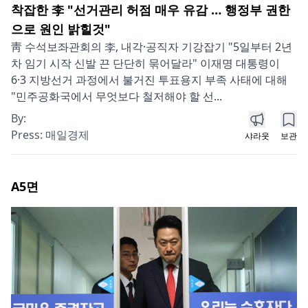
착잡한 李 "선거관리 허점 매우 유감 … 행정부 권한
으로 원인 밝힐것"
靑 수석보좌관회의 李, 내각·공직자 기강잡기 "5일부터 2년
차 임기 시작 신발 끈 단단히 묶어달라" 이재명 대통령이
6·3 지방선거 과정에서 불거진 투표용지 부족 사태에 대해
"민주공화국에서 무엇보다 철저해야 할 선...
By:
Press:
매일경제
샤라웃
보관
A5
면