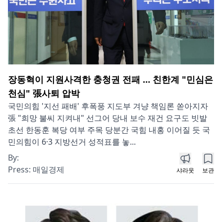
장동혁이 지원사격한 충청권 전패 … 친한계 "민심은
천심" 張사퇴 압박
국민의힘 '지선 패배' 후폭풍 지도부 겨냥 책임론 쏟아지자
張 "희망 불씨 지켜내" 선그어 당내 보수 재건 요구도 빗발
초선 한동훈 복당 여부 주목 당분간 국힘 내홍 이어질 듯 국
민의힘이 6·3 지방선거 성적표를 놓...
By:
Press:
매일경제
샤라웃
보관