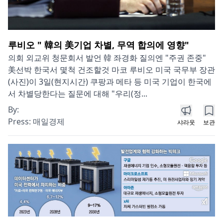
루비오 " 韓의 美기업 차별, 무역 합의에 영향"
의회 외교위 청문회서 발언 韓 좌경화 질의엔 "주권 존중"
美선박 한국서 몇척 건조할것 마코 루비오 미국 국무부 장관
(사진)이 3일(현지시간) 쿠팡과 메타 등 미국 기업이 한국에
서 차별당한다는 질문에 대해 "우리(정...
By:
Press:
매일경제
샤라웃
보관