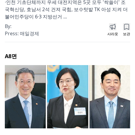
·인천 기초단체까지 우세 대전지역은 5곳 모두 '싹쓸이' 조
국혁신당, 호남서 2석 건져 국힘, 보수텃밭 TK 아성 지켜 더
불어민주당이 6·3 지방선거 ...
By:
Press:
매일경제
샤라웃
보관
A8
면