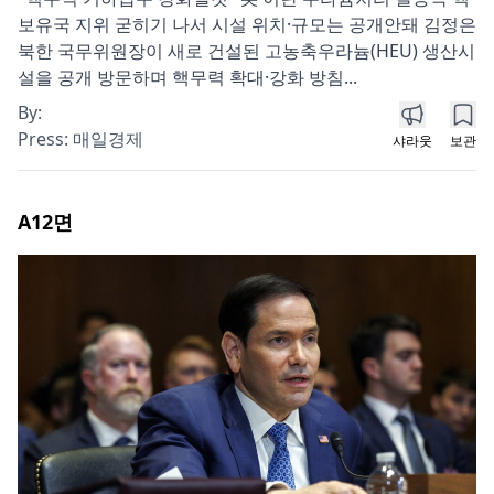
보유국 지위 굳히기 나서 시설 위치·규모는 공개안돼 김정은
북한 국무위원장이 새로 건설된 고농축우라늄(HEU) 생산시
설을 공개 방문하며 핵무력 확대·강화 방침...
By:
Press:
매일경제
샤라웃
보관
A12
면