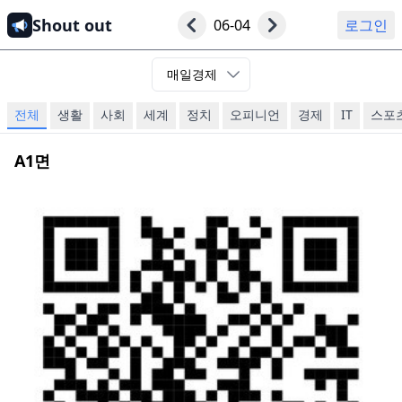
Shout out
06-04
로그인
매일경제
전체
생활
사회
세계
정치
오피니언
경제
IT
스포
A1
면