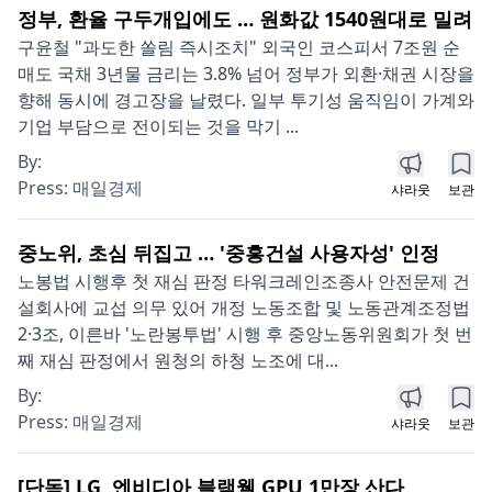
정부, 환율 구두개입에도 … 원화값 1540원대로 밀려
구윤철 "과도한 쏠림 즉시조치" 외국인 코스피서 7조원 순
매도 국채 3년물 금리는 3.8% 넘어 정부가 외환·채권 시장을
향해 동시에 경고장을 날렸다. 일부 투기성 움직임이 가계와
기업 부담으로 전이되는 것을 막기 ...
By:
Press:
매일경제
샤라웃
보관
중노위, 초심 뒤집고 … '중흥건설 사용자성' 인정
노봉법 시행후 첫 재심 판정 타워크레인조종사 안전문제 건
설회사에 교섭 의무 있어 개정 노동조합 및 노동관계조정법
2·3조, 이른바 '노란봉투법' 시행 후 중앙노동위원회가 첫 번
째 재심 판정에서 원청의 하청 노조에 대...
By:
Press:
매일경제
샤라웃
보관
[단독] LG, 엔비디아 블랙웰 GPU 1만장 산다