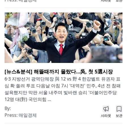
샤라웃
보관
[뉴스&분석] 해뜰때까지 몰랐다…吳, 첫 5選시장
6·3 지방선거 광역단체장 與 12 vs 野 4 한강벨트 유권자 표
심 확 쏠려 투표 다음날 아침 7시 '대역전' 민주, 4년 전 참패
설욕했지만 막판 서울 내주며 빛바랜 승리 '더불어민주당
12명 대(對) 국민의힘 ...
By:
Press:
매일경제
샤라웃
보관