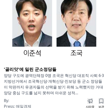
'골리앗'에 밀린 군소정당들
양당 구도에 광역단체장 0명 조국은 혁신당 대표직 사퇴 6·3
지방선거에서 조국혁신당·개혁신당·진보당 등 군소 정당들
이 막판까지 유권자들의 선택을 받기 위해 노력했지만 거대
양당 중심 구도를 넘지 못하며 아쉬운 성적...
By:
Press:
매일경제
샤라웃
보관