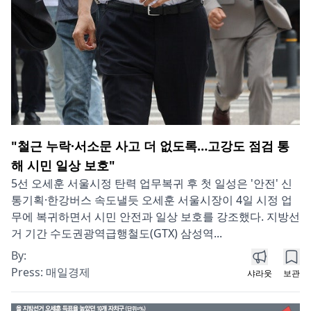
"철근 누락·서소문 사고 더 없도록…고강도 점검 통
해 시민 일상 보호"
5선 오세훈 서울시정 탄력 업무복귀 후 첫 일성은 '안전' 신
통기획·한강버스 속도낼듯 오세훈 서울시장이 4일 시정 업
무에 복귀하면서 시민 안전과 일상 보호를 강조했다. 지방선
거 기간 수도권광역급행철도(GTX) 삼성역...
By:
Press:
매일경제
샤라웃
보관