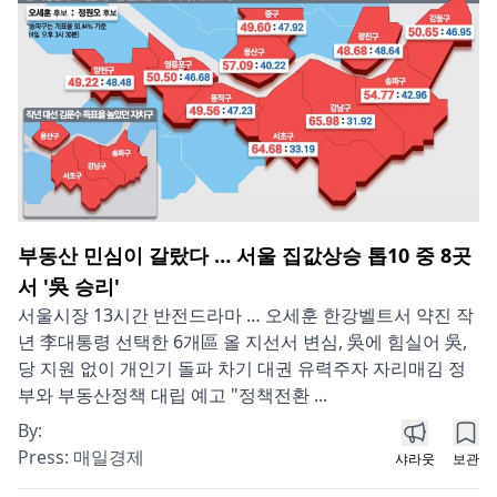
부동산 민심이 갈랐다 … 서울 집값상승 톱10 중 8곳
서 '吳 승리'
서울시장 13시간 반전드라마 … 오세훈 한강벨트서 약진 작
년 李대통령 선택한 6개區 올 지선서 변심, 吳에 힘실어 吳,
당 지원 없이 개인기 돌파 차기 대권 유력주자 자리매김 정
부와 부동산정책 대립 예고 "정책전환 ...
By:
Press:
매일경제
샤라웃
보관