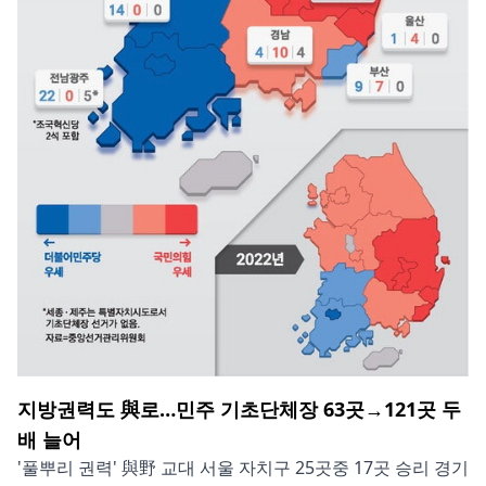
지방권력도 與로…민주 기초단체장 63곳→121곳 두
배 늘어
'풀뿌리 권력' 與野 교대 서울 자치구 25곳중 17곳 승리 경기