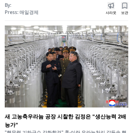
By:
Press:
매일경제
샤라웃
보관
새 고농축우라늄 공장 시찰한 김정은 "생산능력 2배
능가"
"핵무력 기하급수 강화할것" 美·이란 우라늄처리 갈등속 핵