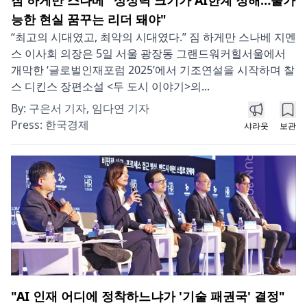
능한 현실 꿈꾸는 리더 돼야"
“최고의 시대였고, 최악의 시대였다.” 짐 하게만 스나베 지멘
스 이사회 의장은 5일 서울 광장동 그랜드워커힐서울에서
개막한 ‘글로벌인재포럼 2025’에서 기조연설을 시작하며 찰
스 디킨스 장편소설 <두 도시 이야기>의...
By:
구은서 기자, 임다연 기자
Press:
한국경제
샤라웃
보관
"AI 인재 어디에 정착하느냐가 '기술 패권국' 결정"