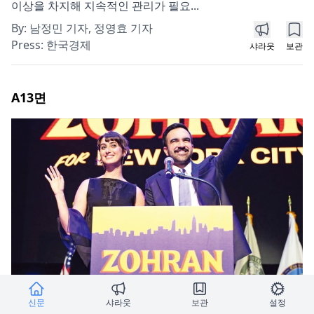
이상을 차지해 지속적인 관리가 필요...
By:
남정민 기자, 정영효 기자
Press:
한국경제
샤라웃
보관
A13
면
신문
샤라웃
보관
설정
뉴욕시장에 '급진좌파' 맘다니…포퓰리즘 정책 시험