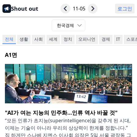
Shout out
11-05
로그인
한국경제
전체
생활
사회
세계
정치
오피니언
경제
IT
스포
A1
면
"AI가 여는 지능의 민주화…인류 역사 바꿀 것"
“모든 인류가 초지능(superintelligence)을 갖추게 된 시대,
이제는 기술이 아니라 우리의 상상력이 한계를 정합니다.”
짐 하게만 스나베 지멘스 이사회 의장은 5일 서울 광장동 그