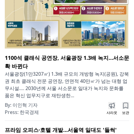
1100석 클래식 공연장, 서울광장 1.3배 녹지…서소문
확 바뀐다
서울광장(1만3207㎡) 1.3배 규모의 개방형 녹지(공원), 강북
권 최초 클래식 전문 공연장, 연면적 40만㎡가 넘는 대형 업
무시설…. 2030년께 서울 서소문로 일대가 녹지와 문화를
품은 혁신 업무지구로 재탄생한...
By:
이인혁 기자
Press:
한국경제
샤라웃
보관
프라임 오피스·호텔 개발…서울역 일대도 '들썩'