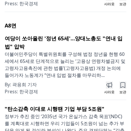
Press:
한국경제
샤라웃
보관
A8
면
여당이 쏘아올린 '정년 65세'…양대노총도 "연내 입
법" 압박
더불어민주당이 특별위원회를 구성해 법정 정년을 현행 60
세에서 65세로 단계적으로 늘리는 ‘고용상 연령차별금지 및
고령자고용촉진에 관한 법률’(고령자고용법) 개정 논의에
들어가자 노동계가 “연내 입법 절차를 마무리하...
By:
곽용희 기자
Press:
한국경제
샤라웃
보관
"탄소감축 이대로 시행땐 기업 부담 5조원"
정부가 추진 중인 ‘2035년 국가 온실가스 감축 목표’(NDC)
를 계획대로 시행하면 우리 기업들이 5조원이 넘는 추가 부
담을 안게 될 것이란 분석이 나왔다. 주요 경제단체는 “감축