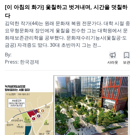
[이 아침의 화가] 옻칠하고 벗겨내며, 시간을 덧칠하
다
김덕한 작가(44)는 원래 문화재 복원 전문가다. 대학 시절 중
요무형문화재 장인에게 옻칠을 전수한 그는 대학원에서 문
화재보존관리학을 공부했다. 문화재수리기능사(옻칠공·도
금공) 자격증도 땄다. 30대 초반까지 그는 전...
By:
Press:
한국경제
샤라웃
보관