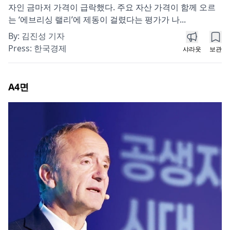
자인 금마저 가격이 급락했다. 주요 자산 가격이 함께 오르
는 ‘에브리싱 랠리’에 제동이 걸렸다는 평가가 나...
By:
김진성 기자
Press:
한국경제
샤라웃
보관
A4
면