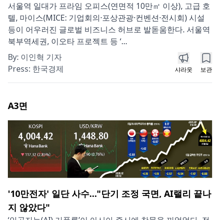
서울역 일대가 프라임 오피스(연면적 10만㎡ 이상), 고급 호
텔, 마이스(MICE: 기업회의·포상관광·컨벤션·전시회) 시설
등이 어우러진 글로벌 비즈니스 허브로 발돋움한다. 서울역
북부역세권, 이오타 프로젝트 등 ‘...
By:
이인혁 기자
Press:
한국경제
샤라웃
보관
A3
면
'10만전자' 일단 사수…"단기 조정 국면, AI랠리 끝나
지 않았다"