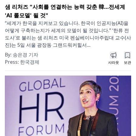
샘 리처즈 "사회를 연결하는 능력 갖춘 韓…전세계
'AI 롤모델' 될 것"
“세계가 한국을 지켜보고 있습니다. 한국이 인공지능(AI)을
어떻게 구축하는지가 세계의 모델이 될 것입니다.” ‘한류 전
도사’로 불리는 샘 리처즈 미국 펜실베이니아주립대 교수(사
진)는 5일 서울 광장동 그랜드워커힐서...
By:
송은경 기자
Press:
한국경제
샤라웃
보관