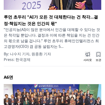
루먼 초두리 "AI가 모든 것 대체한다는 건 착각…결
정·책임지는 것은 인간의 몫"
“인공지능(AI)이 많은 분야에서 인간을 대체할 수 있다는 것
은 착각일 뿐입니다. 결정과 이에 따른 책임을 지는 건 인간
의 몫으로 남을 겁니다.” 루먼 초두리 휴메인인텔리전스 최
고경영자(CEO) 겸 공동 설립자는 5...
By:
나수지 기자, 원종환 기자
Press:
한국경제
샤라웃
보관
A6
면