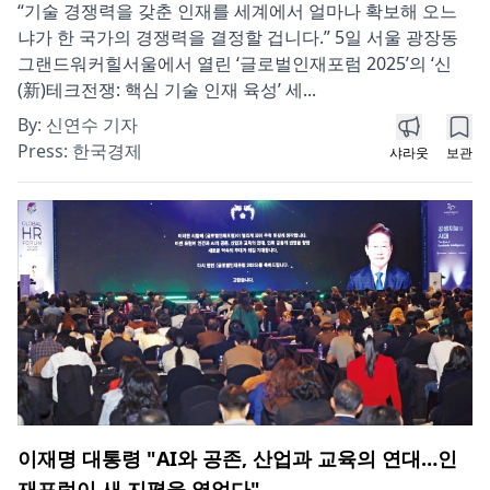
“기술 경쟁력을 갖춘 인재를 세계에서 얼마나 확보해 오느
냐가 한 국가의 경쟁력을 결정할 겁니다.” 5일 서울 광장동
그랜드워커힐서울에서 열린 ‘글로벌인재포럼 2025’의 ‘신
(新)테크전쟁: 핵심 기술 인재 육성’ 세...
By:
신연수 기자
Press:
한국경제
샤라웃
보관
이재명 대통령 "AI와 공존, 산업과 교육의 연대…인
재포럼이 새 지평을 열었다"