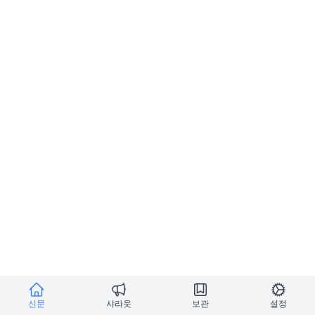
신문
샤라웃
보관
설정