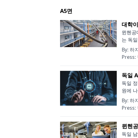
A5
면
대학이
뮌헨공대
는 독일
By:
하
Press:
독일 A
독일 정
원에 나
By:
하
Press:
뮌헨공
독일 남