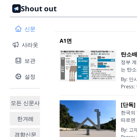
Shout out
신문
A1
면
샤라웃
탄소배
보관
정부 계
는 탄소
설정
By:
안
Press:
모든 신문사
[단독
한국의 
한겨레
따르면 
By:
고
경향신문