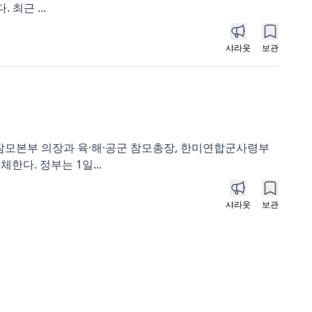
최근 ...
샤라웃
보관
동참모본부 의장과 육·해·공군 참모총장, 한미연합군사령부
다. 정부는 1일...
샤라웃
보관