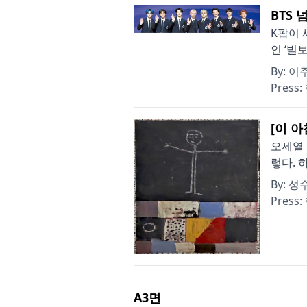
BTS 
K팝이 
인 ‘빌
By:
이
Press:
[이 
오세열 
렇다. 
By:
성
Press:
A3
면