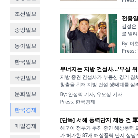
Press:
조선일보
전용열
김정은 
중앙일보
로 알려
By:
이
동아일보
Press:
한국일보
무너지는 지방 건설사…'부실 위험
지방 중견 건설사가 부동산 경기 침체
국민일보
창출을 위해 지방 건설 생태계를 살려
문화일보
By:
안정락 기자, 유오상 기자
Press:
한국경제
한국경제
[단독] 서해 풍력단지 제동 건 
매일경제
해군이 정부가 추진 중인 해상풍력 
가 허가한 87개 해상풍력 단지 상당수