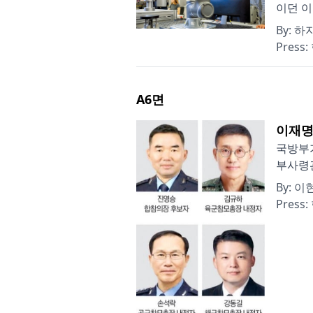
이던 이
By:
하
Press:
A6
면
이재명
국방부가
부사령관
By:
이
Press: