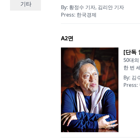
기타
By:
황정수 기자, 김리안 기자
Press:
한국경제
A2
면
[단독
50대의
한 번 
By:
김
Press: