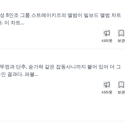
남성 8인조 그룹 스트레이키즈의 앨범이 빌보드 앨범 차트
이 차트...
샤라웃
보관
병뚜껑과 단추, 숟가락 같은 잡동사니까지 붙어 있어 더 그
 결과다. 파블...
샤라웃
보관