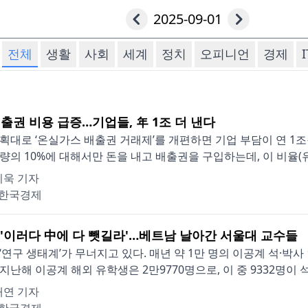
2025-09-01
전체
생활
사회
세계
정치
오피니언
경제
I
출권 비용 급증…기업들, 年 1조 더 낸다
획대로 ‘온실가스 배출권 거래제’를 개편하면 기업 부담이 연 1
량의 10%에 대해서만 돈을 내고 배출권을 구입하는데, 이 비율(유상
시욱 기자
한국경제
] '이러다 中에 다 뺏길라'…베트남 날아간 서울대 교수들
‘연구 생태계’가 무너지고 있다. 매년 약 1만 명의 이공계 석·
지난해 이공계 해외 유학생은 2만9770명으로, 이 중 9332명이 석
재연 기자