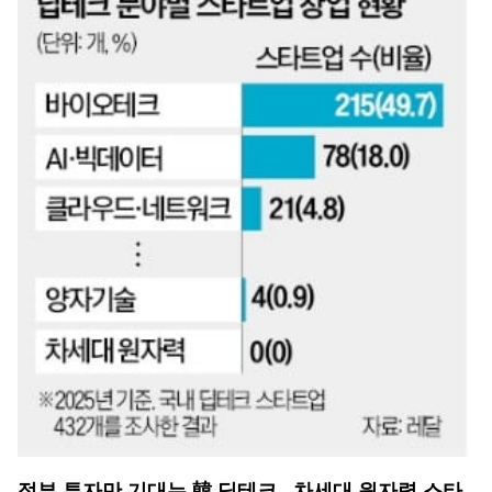
정부 투자만 기대는 韓 딥테크…차세대 원자력 스타