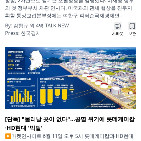
청장, 2차관으로 임기근 조달청장을 임명했다. 이재명 정부
의 첫 정부부처 차관 인사다. 미국과의 관세 협상을 진두지
휘할 통상교섭본부장에는 여한구 피터슨국제경제연...
By:
김형규 외 4명 TALK NEW
Press:
한국경제
샤라웃
보관
[단독] "물러날 곳이 없다"…공멸 위기에 롯데케미칼
·HD현대 '빅딜'
▶마켓인사이트 6월 11일 오후 5시 롯데케미칼과 HD현대