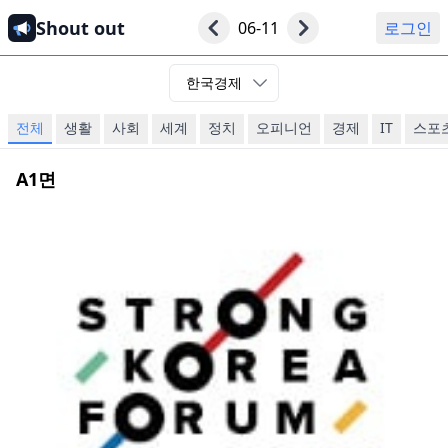
Shout out
06-11
로그인
한국경제
전체
생활
사회
세계
정치
오피니언
경제
IT
스포
A1
면