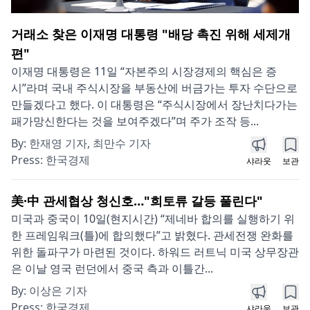
거래소 찾은 이재명 대통령 "배당 촉진 위해 세제개
편"
이재명 대통령은 11일 “자본주의 시장경제의 핵심은 증
시”라며 국내 주식시장을 부동산에 버금가는 투자 수단으로
만들겠다고 했다. 이 대통령은 “주식시장에서 장난치다가는
패가망신한다는 것을 보여주겠다”며 주가 조작 등...
By:
한재영 기자, 최만수 기자
Press:
한국경제
샤라웃
보관
美·中 관세협상 청신호…"희토류 갈등 풀린다"
미국과 중국이 10일(현지시간) “제네바 합의를 실행하기 위
한 프레임워크(틀)에 합의했다”고 밝혔다. 관세전쟁 완화를
위한 돌파구가 마련된 것이다. 하워드 러트닉 미국 상무장관
은 이날 영국 런던에서 중국 측과 이틀간...
By:
이상은 기자
Press:
한국경제
샤라웃
보관