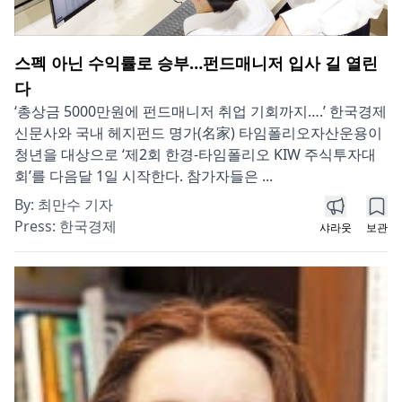
스펙 아닌 수익률로 승부…펀드매니저 입사 길 열린
다
‘총상금 5000만원에 펀드매니저 취업 기회까지….’ 한국경제
신문사와 국내 헤지펀드 명가(名家) 타임폴리오자산운용이
청년을 대상으로 ‘제2회 한경-타임폴리오 KIW 주식투자대
회’를 다음달 1일 시작한다. 참가자들은 ...
By:
최만수 기자
Press:
한국경제
샤라웃
보관