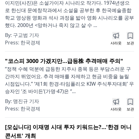
이지민(사진)은 소설가이자 시나리오 작가다. 1974년생으
로 한신대 문예창작과에서 소설을 공부한 후 한국예술종합
학교 영상원 영화과 석사 과정을 밟아 영화 시나리오를 공부
했다. 2000년 <망하거나 죽지 않고 살 수 ...
By:
구교범 기자
Press:
한국경제
샤라웃
보관
"코스피 3000 가겠지만…급등株 추격매매 주의"
“정책 수혜 덕분에 급등한 지주사 종목 등은 부담스러운 구
간까지 뛰었어요. 추격 매매를 자제하고 현금 비중을 늘릴
시점입니다.” ‘제1회 한경-타임폴리오 KIW 주식투자대회’ 우
승자인 ‘조 바이든’(가명·47)은 “...
By:
맹진규 기자
Press:
한국경제
샤라웃
보관
[모십니다] 이재명 시대 투자 키워드는?…'한경 머니
콘서트' 개최