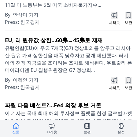
11일 미 노동부는 5월 미국 소비자물가지수...
By:
안상미 기자
Press:
한국경제
샤라웃
보관
EU, 러 원유값 상한…60弗→45弗로 제재
유럽연합(EU)이 주요 7개국(G7) 정상회의를 앞두고 러시아
산 원유 가격 상한선을 대폭 낮추자고 공개 제안했다. 러시
아의 전쟁 자금줄을 조이려는 조치로 해석된다. 우르줄라 폰
데어라이엔 EU 집행위원장은 G7 정상회...
By:
이혜인 기자
Press:
한국경제
샤라웃
보관
파월 다음 베선트?…Fed 의장 후보 거론
이 기사는 국내 최대 해외 투자정보 플랫폼 한경 글로벌마켓
에 게재된 기사입니다. 도널드 트럼프 미국 행정부에서 스콧
베선트 재무장관을 차기 미국 중앙은행(Fed) 의장으로 지지
신문
샤라웃
보관
설정
하는 목소리가 커지고 있다고 블룸버그통신...