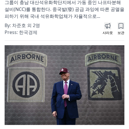
그룹이 충남 대산석유화학단지에서 가동 중인 나프타분해
설비(NCC)를 통합한다. 중국발(發) 공급 과잉에 따른 공멸을
피하기 위해 국내 석유화학업체가 자율적으로...
By:
차준호 외 2명
Press:
한국경제
샤라웃
보관