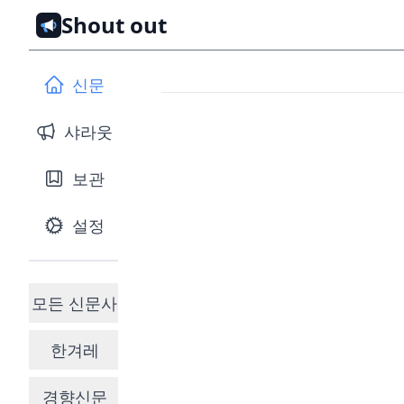
Shout out
신문
샤라웃
보관
설정
모든 신문사
한겨레
경향신문