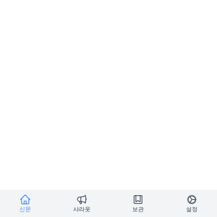
신문
샤라웃
보관
설정