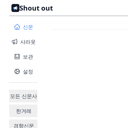
Shout out
신문
샤라웃
보관
설정
모든 신문사
한겨레
경향신문