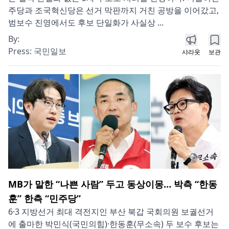
주당과 조국혁신당은 선거 막판까지 거친 공방을 이어갔고,
범보수 진영에서도 후보 단일화가 사실상 ...
By:
Press:
국민일보
샤라웃
보관
MB가 말한 “나쁜 사람” 두고 동상이몽… 박측 “한동
훈” 한측 “민주당”
6·3 지방선거 최대 격전지인 부산 북갑 국회의원 보궐선거
에 출마한 박민식(국민의힘)·한동훈(무소속) 두 보수 후보는