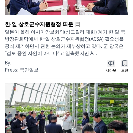
한·일 상호군수지원협정 띄운 日
일본이 올해 아시아안보회의(샹그릴라 대화) 계기 한·일 국
방장관회담에서 한·일 상호군수지원협정(ACSA) 필요성을
공식 제기하면서 관련 논의가 재부상하고 있다. 군 당국은
“검토 중인 사안이 아니다”고 일축했지만 A...
By:
Press:
국민일보
샤라웃
보관