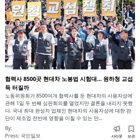
협력사 8500곳 현대차 노봉법 시험대… 원하청 교섭
둑 터질까
노동위원회가 8500여개 협력사를 둔 현대차의 사용자성에
관해 1일 두 번째 심판회의를 열었지만 결론을 내리지 못했
다. 국내 최대 완성차 업체인 현대차의 사용자성에 대한 판
단이 제조업 전반에 영향을 미칠 수 있는 만...
By:
Press:
국민일보
샤라웃
보관