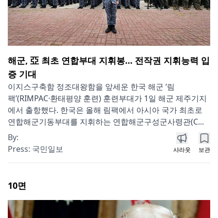
해군, 亞 최초 연합부대 지휘봉… 전작권 지휘능력 입
증 기대
이지스구축함 정조대왕함을 앞세운 한국 해군 ‘림
팩’(RIMPAC·환태평양 훈련) 훈련부대가 1일 해군 제주기지
에서 출항했다. 한국은 올해 림팩에서 아시아 국가 최초로
연합해군기동부대를 지휘하는 연합해군구성군사령관(C...
By:
Press:
국민일보
샤라웃
보관
10
면