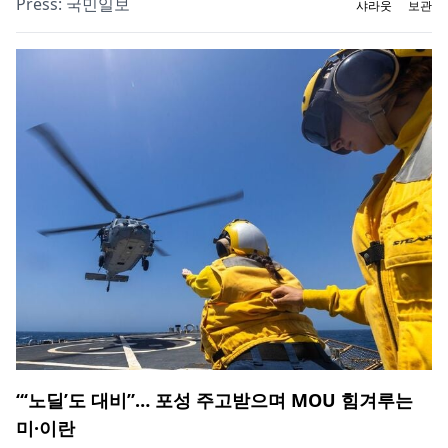
Press:
국민일보
샤라웃
보관
“‘노딜’도 대비”… 포성 주고받으며 MOU 힘겨루는
미·이란