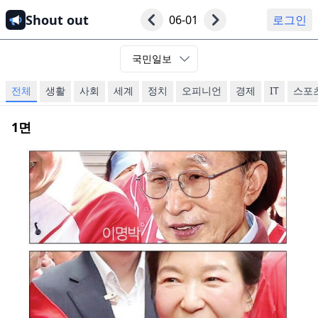
Shout out
06-01
로그인
국민일보
전체
생활
사회
세계
정치
오피니언
경제
IT
스포
1
면