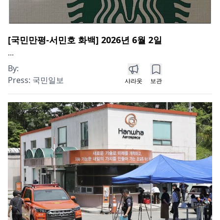
[국민만평-서민호 화백] 2026년 6월 2일
...
By:
Press:
국민일보
샤라웃
보관