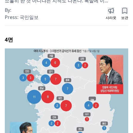
소홀히 한 것 아니냐는 지적도 나온다. 폭발에 이...
By:
Press:
국민일보
샤라웃
보관
4
면