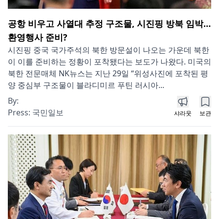
공항 비우고 사열대 추정 구조물, 시진핑 방북 임박…
환영행사 준비?
시진핑 중국 국가주석의 북한 방문설이 나오는 가운데 북한
이 이를 준비하는 정황이 포착됐다는 보도가 나왔다. 미국의
북한 전문매체 NK뉴스는 지난 29일 “위성사진에 포착된 평
양 중심부 구조물이 블라디미르 푸틴 러시아...
By:
Press:
국민일보
샤라웃
보관