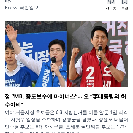
By:
Press:
국민일보
샤라웃
보관
정 “MB, 중도보수에 마이너스”… 오 “李대통령의 허
수아비”
여야 서울시장 후보들은 6·3 지방선거를 이틀 앞둔 1일 각각
두 자릿수 일정을 소화하며 강행군을 펼쳤다. 정원오 더불어
민주당 후보는 8개 자치구를, 오세훈 국민의힘 후보는 12개