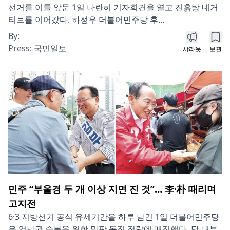
선거를 이틀 앞둔 1일 나란히 기자회견을 열고 진흙탕 네거
티브를 이어갔다. 하정우 더불어민주당 후...
By:
Press:
국민일보
샤라웃
보관
민주 “부울경 두 개 이상 지면 진 것”… 李·朴 때리며
고지전
6·3 지방선거 공식 유세기간을 하루 남긴 1일 더불어민주당
은 영남권 수복을 위한 막판 동진 전략에 매진했다. 당 내부