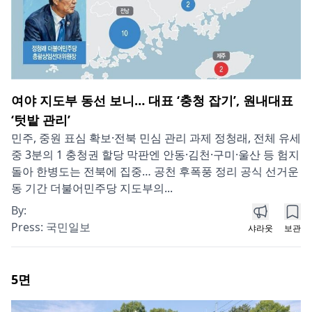
여야 지도부 동선 보니… 대표 ‘충청 잡기’, 원내대표
‘텃밭 관리’
민주, 중원 표심 확보·전북 민심 관리 과제 정청래, 전체 유세
중 3분의 1 충청권 할당 막판엔 안동·김천·구미·울산 등 험지
돌아 한병도는 전북에 집중… 공천 후폭풍 정리 공식 선거운
동 기간 더불어민주당 지도부의...
By:
Press:
국민일보
샤라웃
보관
5
면