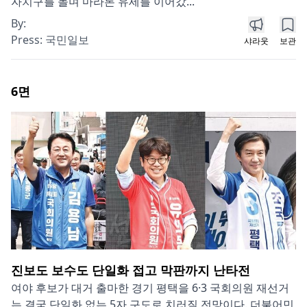
자치구를 돌며 마라톤 유세를 이어갔...
By:
Press:
국민일보
샤라웃
보관
6
면
진보도 보수도 단일화 접고 막판까지 난타전
여야 후보가 대거 출마한 경기 평택을 6·3 국회의원 재선거
는 결국 단일화 없는 5자 구도로 치러질 전망이다. 더불어민