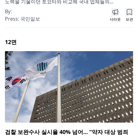
노력을 기울이던 토요타와 비교해 국내 업체들의...
By:
Press:
국민일보
샤라웃
보관
12
면
검찰 보완수사 실시율 40% 넘어… “약자 대상 범죄