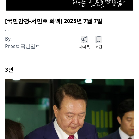
[국민만평-서민호 화백] 2025년 7월 7일
...
By:
Press:
국민일보
샤라웃
보관
3
면