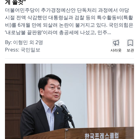
게 쓸것”
더불어민주당이 추가경정예산안 단독처리 과정에서 야당
시절 전액 삭감했던 대통령실과 검찰 등의 특수활동비(특활
비)를 6개월 만에 되살려 논란이 불거지고 있다. 국민의힘은
‘내로남불 끝판왕’이라며 총공세에 나섰고, 민주...
By:
이형민 외 2명
Press:
국민일보
샤라웃
보관