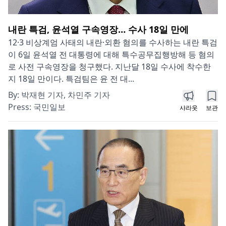
내란 특검, 윤석열 구속영장… 수사 18일 만에
12·3 비상계엄 사태의 내란·외환 혐의를 수사하는 내란 특검
이 6일 윤석열 전 대통령에 대해 특수공무집행방해 등 혐의
로 사전 구속영장을 청구했다. 지난달 18일 수사에 착수한
지 18일 만이다. 특검팀은 윤 전 대...
By:
박재현 기자, 차민주 기자
Press:
국민일보
샤라웃
보관