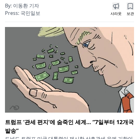
By:
이동환 기자
Press:
국민일보
샤라웃
보관
트럼프 ‘관세 편지’에 숨죽인 세계… “7일부터 12개국
발송”
도널드 트럼프 미국 대통령이 제시한 상호관세 유예 기한이