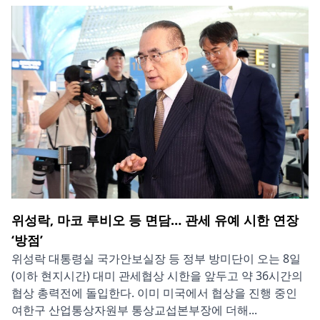
위성락, 마코 루비오 등 면담… 관세 유예 시한 연장
‘방점’
위성락 대통령실 국가안보실장 등 정부 방미단이 오는 8일
(이하 현지시간) 대미 관세협상 시한을 앞두고 약 36시간의
협상 총력전에 돌입한다. 이미 미국에서 협상을 진행 중인
여한구 산업통상자원부 통상교섭본부장에 더해...