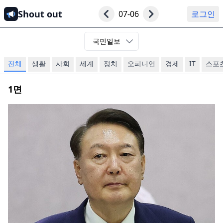
Shout out
07-06
로그인
국민일보
전체
생활
사회
세계
정치
오피니언
경제
IT
스포
1
면