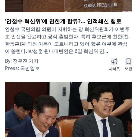
‘안철수 혁신위’에 친한계 합류?… 인적쇄신 험로
안철수 국민의힘 의원이 지휘하는 당 혁신위원회가 이번주
초 인선을 완료하고 공식 출범한다. 특히 후보군에 친한(친
한동훈)계 의원 이름이 오르내리고 있어 합류 여부에 관심
이 쏠린다. 박성훈 원내대변인은 6일 혁신위 인...
By:
정우진 기자
Press:
국민일보
샤라웃
보관