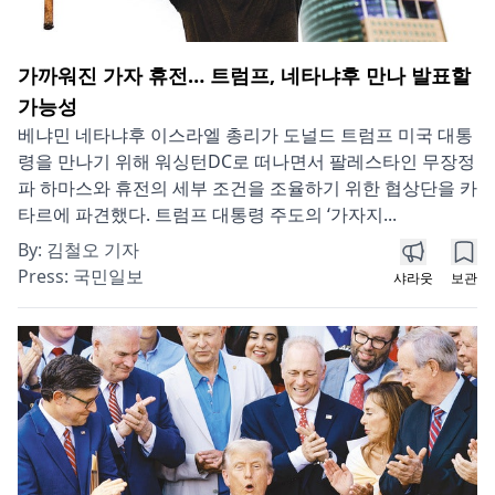
가까워진 가자 휴전… 트럼프, 네타냐후 만나 발표할
가능성
베냐민 네타냐후 이스라엘 총리가 도널드 트럼프 미국 대통
령을 만나기 위해 워싱턴DC로 떠나면서 팔레스타인 무장정
파 하마스와 휴전의 세부 조건을 조율하기 위한 협상단을 카
타르에 파견했다. 트럼프 대통령 주도의 ‘가자지...
By:
김철오 기자
Press:
국민일보
샤라웃
보관