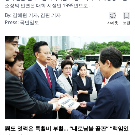
소장의 인연은 대학 시절인 1995년으로 ...
By:
김혜원 기자, 김판 기자
Press:
국민일보
샤라웃
보관
與도 멋쩍은 특활비 부활… “내로남불 끝판” “책임있