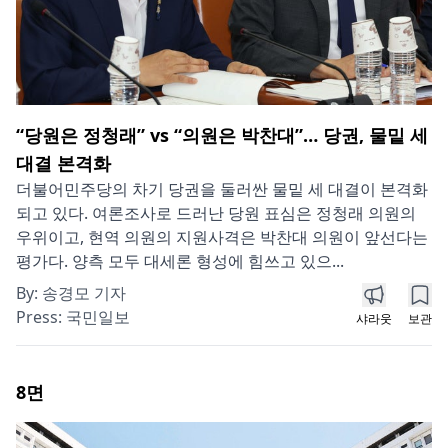
“당원은 정청래” vs “의원은 박찬대”… 당권, 물밑 세
대결 본격화
더불어민주당의 차기 당권을 둘러싼 물밑 세 대결이 본격화
되고 있다. 여론조사로 드러난 당원 표심은 정청래 의원의
우위이고, 현역 의원의 지원사격은 박찬대 의원이 앞선다는
평가다. 양측 모두 대세론 형성에 힘쓰고 있으...
By:
송경모 기자
Press:
국민일보
샤라웃
보관
8
면