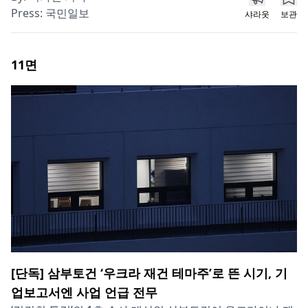
Press:
국민일보
샤라웃
보관
11
면
[단독] 삼부토건 ‘우크라 재건 테마주’로 뜬 시기, 기
업보고서엔 사업 언급 전무