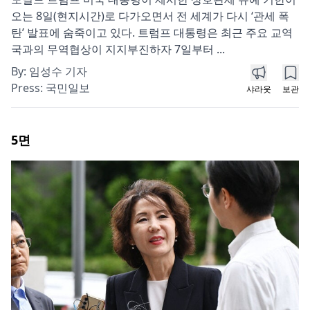
오는 8일(현지시간)로 다가오면서 전 세계가 다시 ‘관세 폭
탄’ 발표에 숨죽이고 있다. 트럼프 대통령은 최근 주요 교역
국과의 무역협상이 지지부진하자 7일부터 ...
By:
임성수 기자
Press:
국민일보
샤라웃
보관
5
면