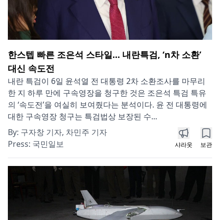
한스텝 빠른 조은석 스타일… 내란특검, ‘n차 소환’
대신 속도전
내란 특검이 6일 윤석열 전 대통령 2차 소환조사를 마무리
한 지 하루 만에 구속영장을 청구한 것은 조은석 특검 특유
의 ‘속도전’을 여실히 보여줬다는 분석이다. 윤 전 대통령에
대한 구속영장 청구는 특검법상 보장된 수...
By:
구자창 기자, 차민주 기자
Press:
국민일보
샤라웃
보관