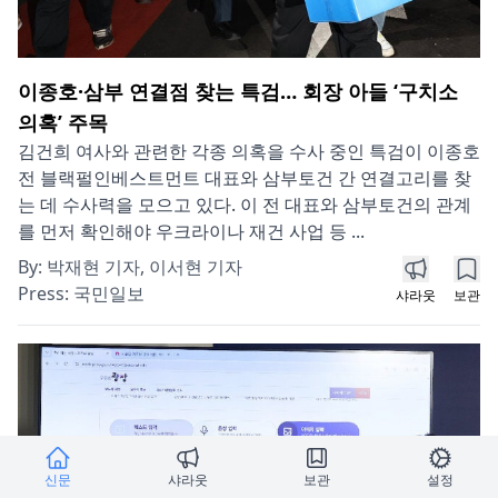
이종호·삼부 연결점 찾는 특검… 회장 아들 ‘구치소
의혹’ 주목
김건희 여사와 관련한 각종 의혹을 수사 중인 특검이 이종호
전 블랙펄인베스트먼트 대표와 삼부토건 간 연결고리를 찾
는 데 수사력을 모으고 있다. 이 전 대표와 삼부토건의 관계
를 먼저 확인해야 우크라이나 재건 사업 등 ...
By:
박재현 기자, 이서현 기자
Press:
국민일보
샤라웃
보관
신문
샤라웃
보관
설정