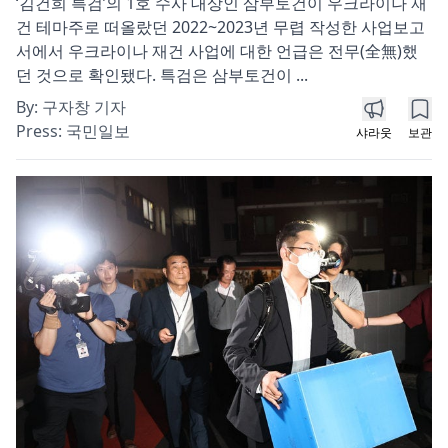
‘김건희 특검’의 1호 수사 대상인 삼부토건이 우크라이나 재
건 테마주로 떠올랐던 2022~2023년 무렵 작성한 사업보고
서에서 우크라이나 재건 사업에 대한 언급은 전무(全無)했
던 것으로 확인됐다. 특검은 삼부토건이 ...
By:
구자창 기자
Press:
국민일보
샤라웃
보관