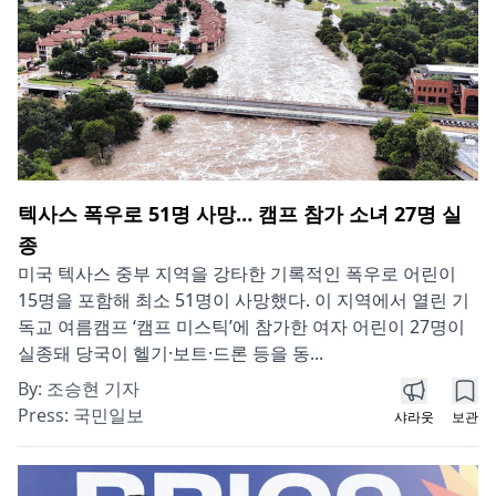
텍사스 폭우로 51명 사망… 캠프 참가 소녀 27명 실
종
미국 텍사스 중부 지역을 강타한 기록적인 폭우로 어린이
15명을 포함해 최소 51명이 사망했다. 이 지역에서 열린 기
독교 여름캠프 ‘캠프 미스틱’에 참가한 여자 어린이 27명이
실종돼 당국이 헬기·보트·드론 등을 동...
By:
조승현 기자
Press:
국민일보
샤라웃
보관