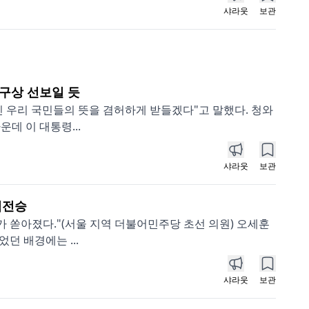
샤라웃
보관
 구상 선보일 듯
긴 우리 국민들의 뜻을 겸허하게 받들겠다"고 말했다. 청와
데 이 대통령...
샤라웃
보관
역전승
가 쏟아졌다."(서울 지역 더불어민주당 초선 의원) 오세훈
던 배경에는 ...
샤라웃
보관