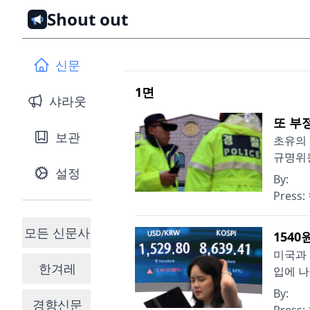
Shout out
신문
1
면
샤라웃
또 부정
보관
초유의 
규명위원
설정
By:
Press:
모든 신문사
1540
미국과 
한겨레
입에 나
By:
경향신문