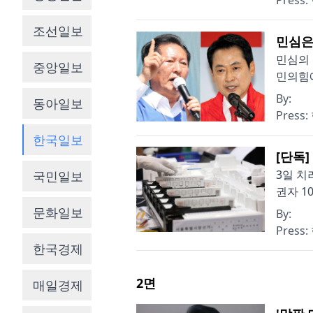
Press:
조선일보
민심은
민심의 
중앙일보
민의힘에
By:
동아일보
Press:
한국일보
[단독]
3일 치
국민일보
권자 1
문화일보
By:
Press:
한국경제
2
면
매일경제