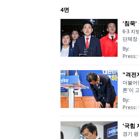
4
면
'침묵'
6·3 
단체장 
By:
Press:
"격전
더불어
론'이 
By:
Press:
'국힘
경기 평