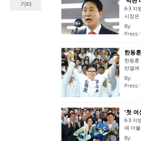
'막판
기타
6·3 
시장은 
By:
Press:
한동훈
한동훈 
반열에 
By:
Press:
'첫 
6·3 
애 더불
By: