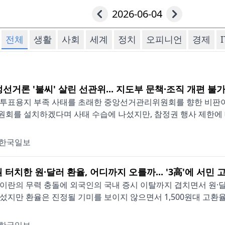
2026-06-04
전체
생활
사회
세계
정치
오피니언
경제
I
선거론 '불씨' 살린 선관위... 지도부 문책·조직 개편 불
투표용지 부족 사태를 초래한 중앙선거관리위원회를 향한 비판이
회를 설치하겠다며 사태 수습에 나섰지만, 참정권 행사 제한에 대
한국일보
원 터치한 원·달러 환율, 어디까지 오를까... '3高'에 서민 
이란의 무력 충돌에 외국인의 국내 증시 이탈까지 겹치면서 원·달러
섰지만 환율은 진정될 기미를 보이지 않으면서 1,500원대 고환율이