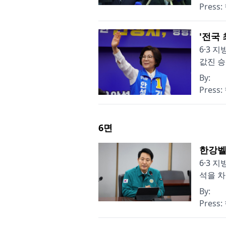
Press:
'전국
6·3 
값진 승
By:
Press:
6
면
한강벨
6·3 
석을 차
By:
Press: