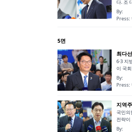
다. 조
By:
Press:
5
면
최다선
6·3 
이 국회
By:
Press:
지역주
국민의힘
전략이 
By: