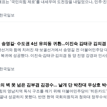
 대표는 '국민의힘 제로'를 내세우며 도전장을 내밀었으나, 민주·진보
한국일보
 송영길· 수도권 4선 유의동 귀환…이진숙 김태규 김의겸
지방선거와 함께 치러진 재·보궐선거에서 송영길 전 더불어민주당 
 복귀에 성공했다. 이진숙·김태규·김의겸 등 양 진영 강경파 인사들도
한국일보
의 벽 못 넘은 김부겸 김경수… 날개 단 박찬대 우상호 
의 영남지역 독식 구조를 깨기 위해 더불어민주당이 '히든카드'
끝내 성공하지 못했다. 반면 현역 국회의원직과 청와대 정무수석