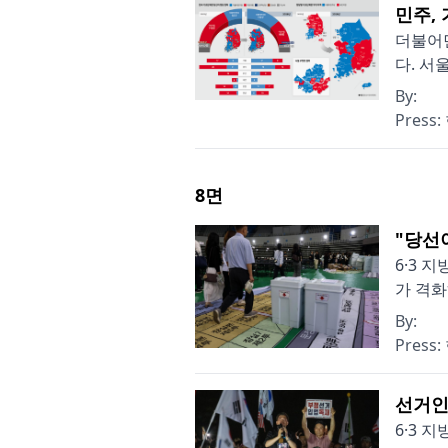
민주, 
더불어민
다. 서
By:
Press:
8
면
"당선
6·3 
가 격화
By:
Press:
선거인
6·3 