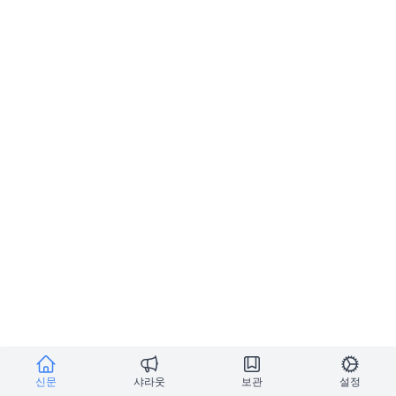
신문
샤라웃
보관
설정