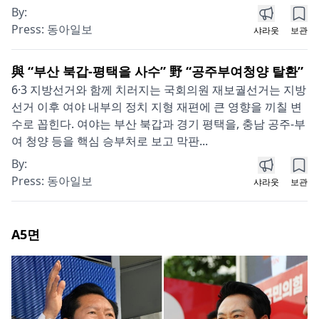
By:
Press:
동아일보
샤라웃
보관
與 “부산 북갑-평택을 사수” 野 “공주부여청양 탈환”
6·3 지방선거와 함께 치러지는 국회의원 재보궐선거는 지방
선거 이후 여야 내부의 정치 지형 재편에 큰 영향을 끼칠 변
수로 꼽힌다. 여야는 부산 북갑과 경기 평택을, 충남 공주-부
여 청양 등을 핵심 승부처로 보고 막판...
By:
Press:
동아일보
샤라웃
보관
A5
면