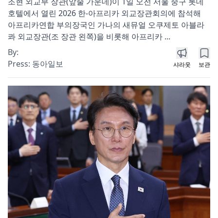
조현 외교부 장관(앞줄 가운데)이 1일 오전 서울 중구 롯데
호텔에서 열린 2026 한-아프리카 외교장관회의에 참석해
아프리카연합 부의장국인 가나의 새뮤얼 오쿠제토 아블라
콰 외교장관(조 장관 왼쪽)을 비롯해 아프리카 ...
By:
Press:
동아일보
샤라웃
보관