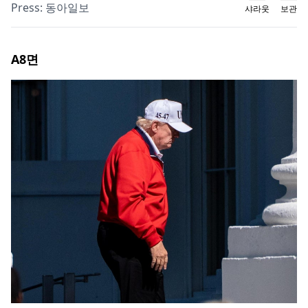
Press:
동아일보
샤라웃
보관
A8
면