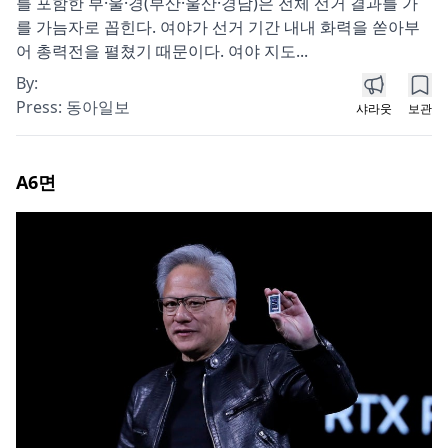
를 포함한 부·울·경(부산·울산·경남)은 전체 선거 결과를 가
를 가늠자로 꼽힌다. 여야가 선거 기간 내내 화력을 쏟아부
어 총력전을 펼쳤기 때문이다. 여야 지도...
By:
Press:
동아일보
샤라웃
보관
A6
면