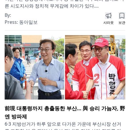
른 시도지사와 정치적 무게감에 차이가 있다....
By:
Press:
동아일보
샤라웃
보관
前現 대통령까지 총출동한 부산… 與 승리 가늠자, 野
엔 방파제
6·3 지방선거가 하루 앞으로 다가온 가운데 부산시장 선거