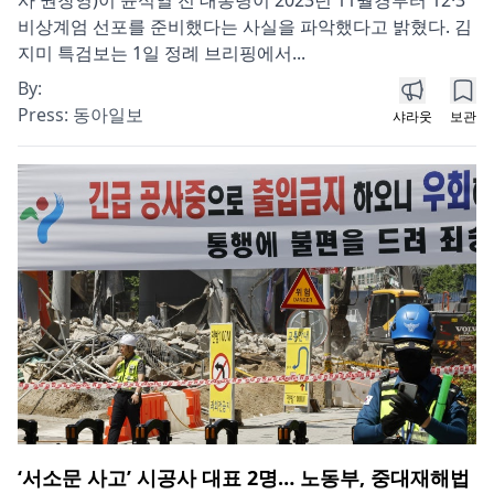
사 권창영)이 윤석열 전 대통령이 2023년 11월경부터 12·3
비상계엄 선포를 준비했다는 사실을 파악했다고 밝혔다. 김
지미 특검보는 1일 정례 브리핑에서...
By:
Press:
동아일보
샤라웃
보관
‘서소문 사고’ 시공사 대표 2명… 노동부, 중대재해법