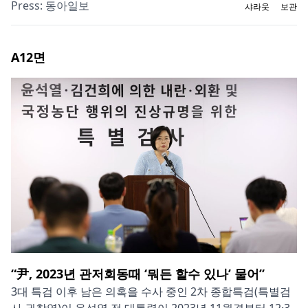
Press:
동아일보
샤라웃
보관
A12
면
“尹, 2023년 관저회동때 ‘뭐든 할수 있나’ 물어”
3대 특검 이후 남은 의혹을 수사 중인 2차 종합특검(특별검