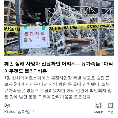
훼손 심해 사망자 신원확인 어려워… 유가족들 “아직
아무것도 몰라” 비통
1일 한화에어로스페이스 대전사업장 폭발 사고로 숨진 근
로자 5명의 시신은 대전 지역 병원 두 곳에 안치됐다. 일부
유가족들은 병원으로 달려왔지만 아직 신원이 확인되지 않
은 탓에 발만 동동 구르며 안타까움을 토로했다....
By:
Press:
동아일보
샤라웃
보관