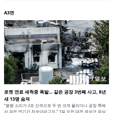
A3
면
로켓 연료 세척중 폭발… 같은 공장 3번째 사고, 8년
새 13명 숨져
“꽝꽝 소리가 2초 간격으로 두 번 크게 울리더니 공장 쪽에
서 검은 연기가 치솟더라고요.” 1일 오전 대전 유성구 외삼