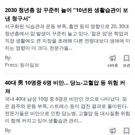
2030 청년층 암 꾸준히 늘어 “10년된 생활습관이 보
낸 청구서”
서구화된 식습관과 운동 부족, 흡연 등의 영향으로 20, 30대
청년층에서 암 발생이 꾸준히 늘고 있다. ‘젊은 암’은 학업과
직장 생활에도 큰 지장을 초래해 다른 연령대보다 생애에 미
치는 영향이 더 크다. 전문가들...
By:
Press:
동아일보
샤라웃
보관
40대 男 10명중 6명 비만… 당뇨-고혈압 등 위험 커
져
국내 40대 남성 10명 중 6명은 비만인 것으로 나타났다. 잦
은 음주와 운동 부족, 스트레스 등이 겹친 결과로 풀이된다.
전문가들은 비만으로 인한 당뇨병, 고혈압 등 대사질환 위험
이 함께 커지고 있어 생활습관 관리...
By: