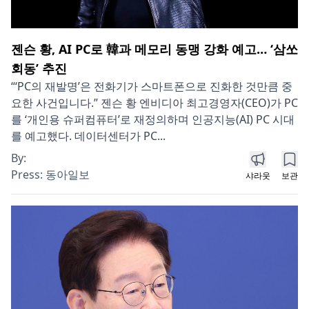
젠슨 황, AI PC로 韓과 메모리 동맹 강화 예고… ‘삼쏘
회동’ 추진
“‘PC의 재발명’은 전화기가 스마트폰으로 진화한 것만큼 중
요한 사건입니다.” 젠슨 황 엔비디아 최고경영자(CEO)가 PC
를 ‘개인용 슈퍼컴퓨터’로 재정의하며 인공지능(AI) PC 시대
를 예고했다. 데이터센터가 PC...
By:
Press:
동아일보
샤라웃
보관