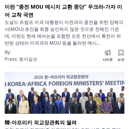
이란 “종전 MOU 메시지 교환 중단” 우크라-가자 이
어 교착 국면
도널드 트럼프 미국 대통령이 이란과의 종전을 위한 양해각
서(MOU) 초안을 최종 승인하지 않은 것으로 전해진 가운
데, 이란도 현재 레바논을 포함한 모든 전선에서 휴전이 위
반된 상태라 미국과의 MOU 등을 둘러싼 메시...
By:
Press:
동아일보
샤라웃
보관
韓-아프리카 외교장관회의 열려