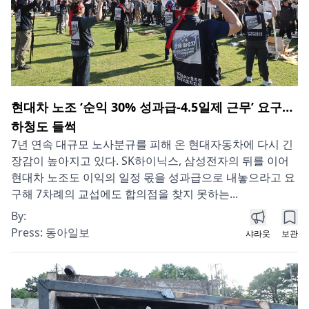
현대차 노조 ‘순익 30% 성과급-4.5일제 근무’ 요구…
하청도 들썩
7년 연속 대규모 노사분규를 피해 온 현대자동차에 다시 긴
장감이 높아지고 있다. SK하이닉스, 삼성전자의 뒤를 이어
현대차 노조도 이익의 일정 몫을 성과급으로 내놓으라고 요
구해 7차례의 교섭에도 합의점을 찾지 못하는...
By:
Press:
동아일보
샤라웃
보관