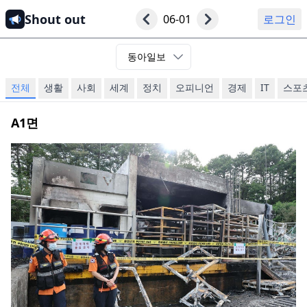
Shout out
06-01
로그인
동아일보
전체
생활
사회
세계
정치
오피니언
경제
IT
스포
A1
면