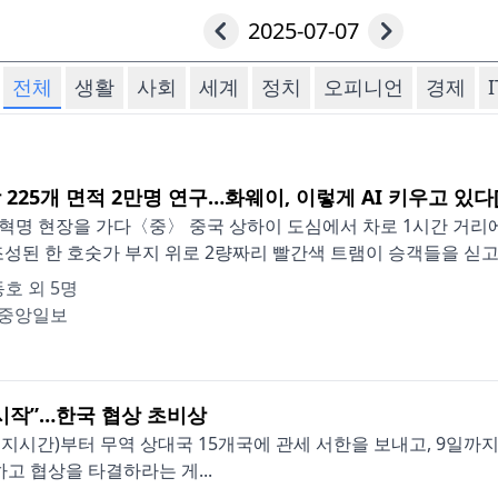
2025-07-07
전체
생활
사회
세계
정치
오피니언
경제
I
 225개 면적 2만명 연구…화웨이, 이렇게 AI 키우고 있
I혁명 현장을 가다〈중〉 중국 상하이 도심에서 차로 1시간 거리에 
조성된 한 호숫가 부지 위로 2량짜리 빨간색 트램이 승객들을 싣고.
호 외 5명
중앙일보
시작”…한국 협상 초비상
지시간)부터 무역 상대국 15개국에 관세 서한을 보내고, 9일까
고 협상을 타결하라는 게...