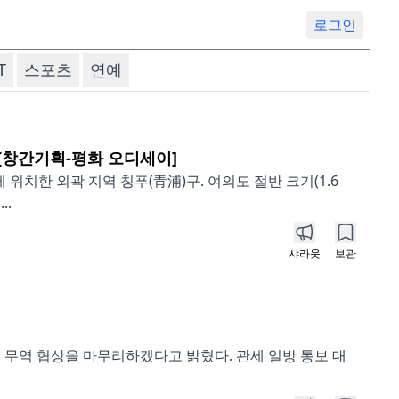
로그인
T
스포츠
연예
다[창간기획-평화 오디세이]
위치한 외곽 지역 칭푸(青浦)구. 여의도 절반 크기(1.6
..
샤라웃
보관
지 무역 협상을 마무리하겠다고 밝혔다. 관세 일방 통보 대