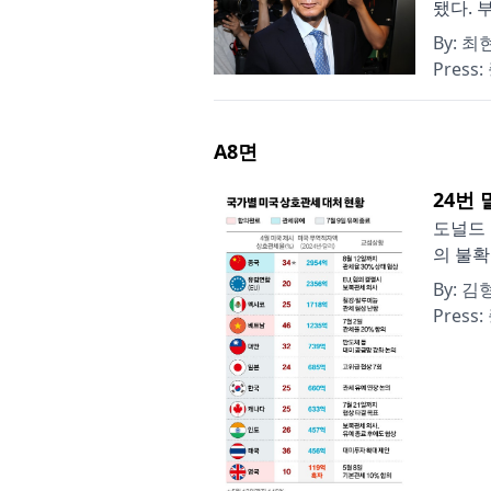
됐다. 
By:
최현
Press:
A8
면
24번
도널드 
의 불확
By:
김형
Press: