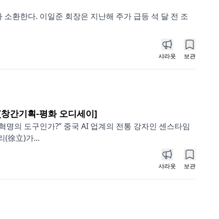
 소환한다. 이일준 회장은 지난해 주가 급등 석 달 전 조
샤라웃
보관
[창간기획-평화 오디세이]
 혁명의 도구인가?” 중국 AI 업계의 전통 강자인 센스타임
徐立)가...
샤라웃
보관