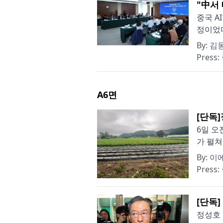
"中서
중국 A
정이었다
By:
김동
Press:
A6
면
[단독
6일 오
가 펼쳐
By:
이에
Press:
[단독
정성호 