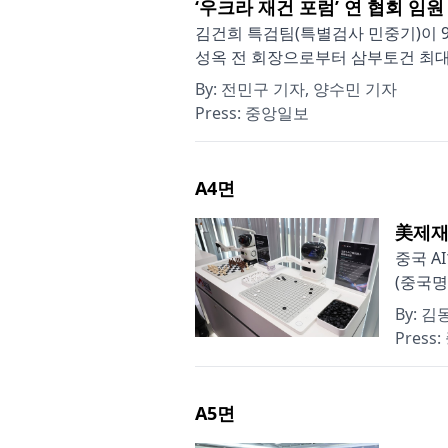
‘우크라 재건 포럼’ 연 협회 임
김건희 특검팀(특별검사 민중기)이 9
성옥 전 회장으로부터 삼부토건 최대주
By:
전민구 기자, 양수민 기자
Press:
중앙일보
A4
면
美제재
중국 A
(중국명
By:
김동
Press:
A5
면