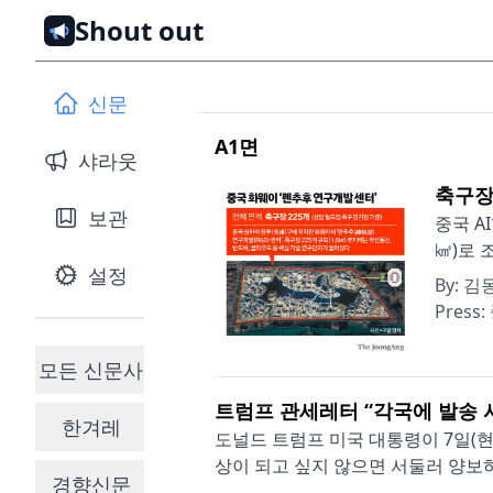
Shout out
신문
A1
면
샤라웃
축구장
보관
중국 A
㎢)로 
설정
By:
김동
Press:
모든 신문사
트럼프 관세레터 “각국에 발송 
한겨레
도널드 트럼프 미국 대통령이 7일(현
상이 되고 싶지 않으면 서둘러 양보하
경향신문