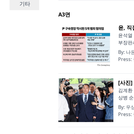
기타
A3
면
윤, 
윤석열 
부장판사
By:
나운
Press:
[사진]
김계환 
상병 순
By:
우
Press: