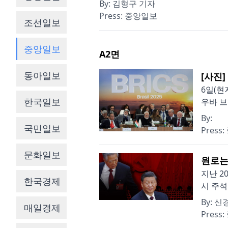
By:
김형구 기자
Press:
중앙일보
조선일보
중앙일보
A2
면
동아일보
[사진
6일(현
한국일보
우바 브
By:
국민일보
Press:
문화일보
원로는
지난 2
한국경제
시 주석
By:
신
매일경제
Press: