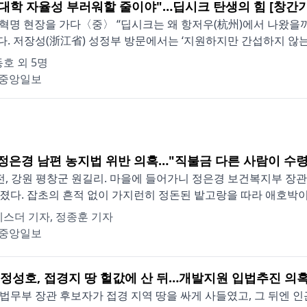
 대학 자율성 부러워할 줄이야"…딥시크 탄생의 힘 [창간
I혁명 현장을 가다〈중〉 “딥시크는 왜 항저우(杭州)에서 나왔을까
. 저장성(浙江省) 성정부 방문에서는 ‘지원하지만 간섭하지 않는다
호 외 5명
중앙일보
]정은경 남편 농지법 위반 의혹…"직불금 다른 사람이 수령
전, 강원 평창군 원길리. 마을에 들어가니 정은경 보건복지부 장관 
졌다. 잡초의 흔적 없이 가지런히 정돈된 밭고랑을 따라 애호박이 보
스더 기자, 정종훈 기자
중앙일보
] 정성호, 접경지 땅 헐값에 산 뒤…개발지원 입법추진 의
법무부 장관 후보자가 접경 지역 땅을 싸게 사들였고, 그 뒤엔 