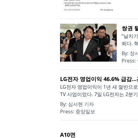
쌍권 
“날치기
퇴다. 
By:
장서
Press:
LG전자 영업이익 46.6% 급감
LG전자 영업이익이 1년 새 절반으로
TV 사업이었다. 7일 LG전자는 2분기
By:
심서현 기자
Press:
중앙일보
A10
면