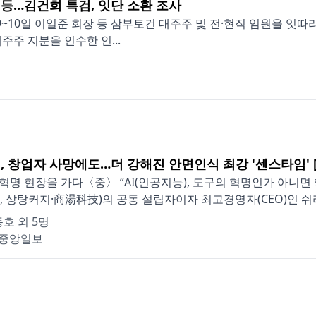
원 등…김건희 특검, 잇단 소환 조사
~10일 이일준 회장 등 삼부토건 대주주 및 전·현직 임원을 잇따라
주 지분을 인수한 인...
, 창업자 사망에도…더 강해진 안면인식 최강 '센스타임' 
I혁명 현장을 가다〈중〉 “AI(인공지능), 도구의 혁명인가 아니면
, 상탕커지·商湯科技)의 공동 설립자이자 최고경영자(CEO)인 쉬리(
호 외 5명
중앙일보