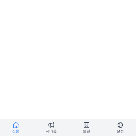
신문
샤라웃
보관
설정