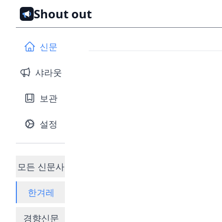
Shout out
신문
샤라웃
보관
설정
모든 신문사
한겨레
경향신문